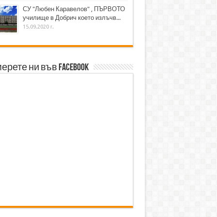
СУ "Любен Каравелов" , ПЪРВОТО
училище в Добрич което излъчв...
15.09.2020 г.
ерете ни във Facebook