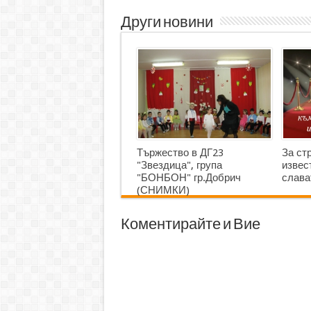
Други новини
Тържество в ДГ23
За ст
"Звездица", група
извес
"БОНБОН" гр.Добрич
слава
(СНИМКИ)
Коментирайте и Вие