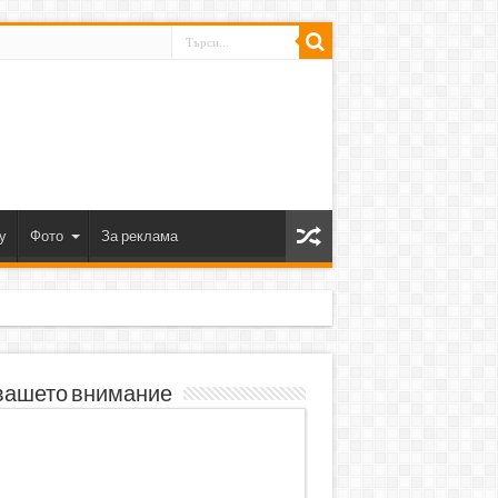
y
Фото
За реклама
вашето внимание