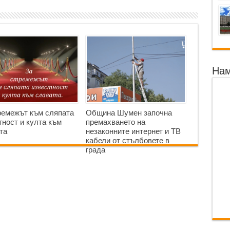
Нам
ремежът към сляпата
Община Шумен започна
тност и култа към
премахването на
та
незаконните интернет и ТВ
кабели от стълбовете в
града