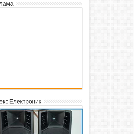
лама
екс Електроник