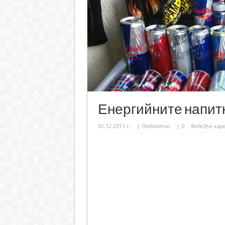
Енергийните напит
03.12.2013 г.
|
Любопитни
|
0
Фейсбук хар