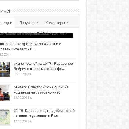
ини
следни
Популярни
Коментирани
вата в света хранилка за животни с
ствен интелект - H...
4.2024 г.
„Умно кошче“ на СУ “Л. Каравелов”
Добрич с първо място от фо...
01.10.2022 г.
"Антекс Електроник"- Добричка
компания на световно ниво
24.10.2021 г.
СУ "Л. Каравелов", гр. Добрич е най-
активното училище в Бъл...
12.10.2020 г.