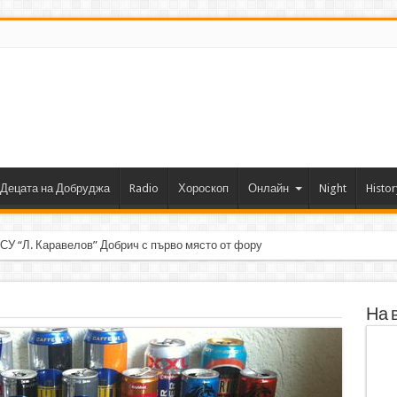
Децата на Добруджа
Radio
Хороскоп
Онлайн
Night
Histor
 СУ “Л. Каравелов” Добрич с първо място от форум по роботика
На 