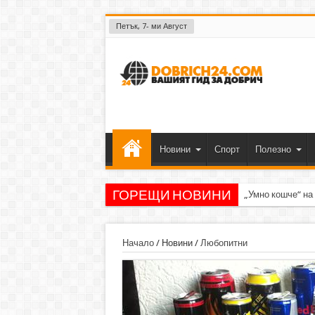
Петък, 7- ми Август
Новини
Спорт
Полезно
ГОРЕЩИ НОВИНИ
„Умно кошче“ на
Начало
/
Новини
/
Любопитни