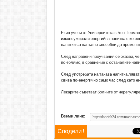
Екип учени от Университета в Бон, Герман
изконсумирали енергийна напитка с кофе
напитки са напълно способни да променят 
След направени проучвания се оказва, че
по-голямо, в сравнение с останалите напи
След употребата на такава напитка лявата
свива по-енергично само час след като ен
Лекарите съветват болните от нерегуляре
Вземи линк:
Сподели !