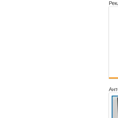
Рек
Ант