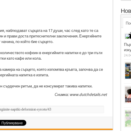
Нов
По
ия, наблюдават сърцата на 17 души, час след като те са
ин и прави доста притеснителни заключения. Енергийните
начина, по който бие сърцето.
Пър
изку
 количеството кофеин в енергийните напитки е до три пъти
24.0
тки като кафе или кола.
 камера на сърцето, която изпомпва кръвта, започва да се
ергийната напитка е изпита.
н сърдечен ритъм, да не консумират такива напитки.
Снимка: www.dutchdetails.net