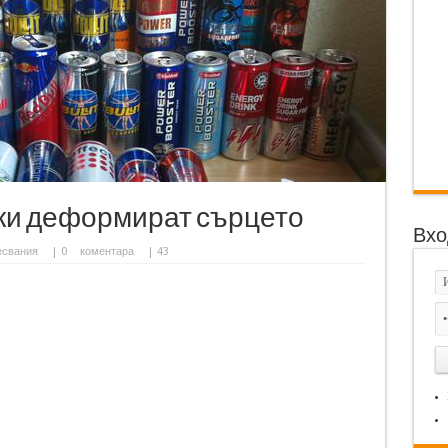
ки деформират сърцето
Вхо
есвания
|
0
коментара
| 43