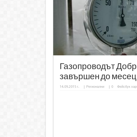
Газопроводът Добр
завършен до месец
14.09.2015 г.
|
Регионални
|
0
Фейсбук хар