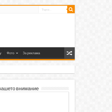
y
Фото
За реклама
вашето внимание