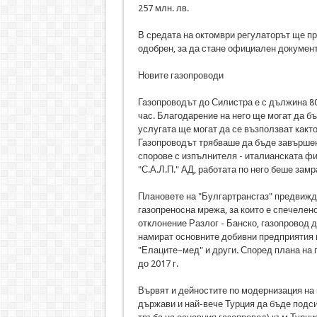
257 млн. лв.
В средата на октомври регулаторът ще пр
одобрен, за да стане официален документ
Новите газопроводи
Газопроводът до Силистра е с дължина 80 
час. Благодарение на него ще могат да бъ
услугата ще могат да се възползват както
Газопроводът трябваше да бъде завършен 
спорове с изпълнителя - италианската ф
"С.А.Л.П." АД, работата по него беше замр
Плановете на "Булгартрансгаз" предвижда
газопреносна мрежа, за които е спечелен
отклонение Разлог - Банско, газопровод 
намират основните добивни предприятия 
"Елаците–мед" и други. Според плана на 
до 2017 г.
Вървят и дейностите по модернизация на 
държави и най-вече Турция да бъде подси