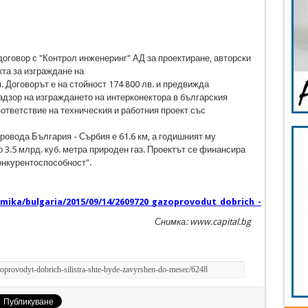
оговор с "Контрол инженеринг" АД за проектиране, авторски
кта за изграждане на
 Договорът е на стойност 174 800 лв. и предвижда
дзор на изграждането на интерконектора в българския
ъответствие на техническия и работния проект със
ровода България - Сърбия е 61.6 км, а годишният му
о 3.5 млрд. куб. метра природен газ. Проектът се финансира
онкурентоспособност".
omika/bulgaria/2015/09/14/2609720_gazoprovodut_dobrich_-
Снимка: www.capital.bg