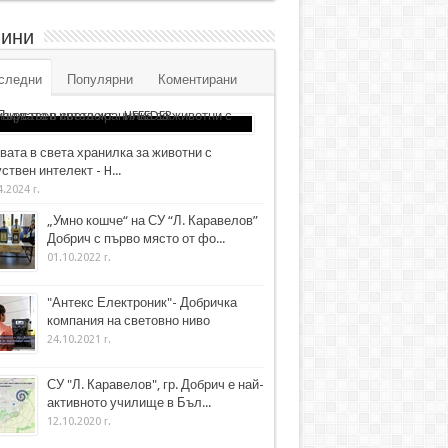
ини
следни
Популярни
Коментирани
вата в света хранилка за животни с
ствен интелект - H...
4.2024 г.
„Умно кошче“ на СУ “Л. Каравелов”
Добрич с първо място от фо...
01.10.2022 г.
"Антекс Електроник"- Добричка
компания на световно ниво
24.10.2021 г.
СУ "Л. Каравелов", гр. Добрич е най-
активното училище в Бъл...
12.10.2020 г.