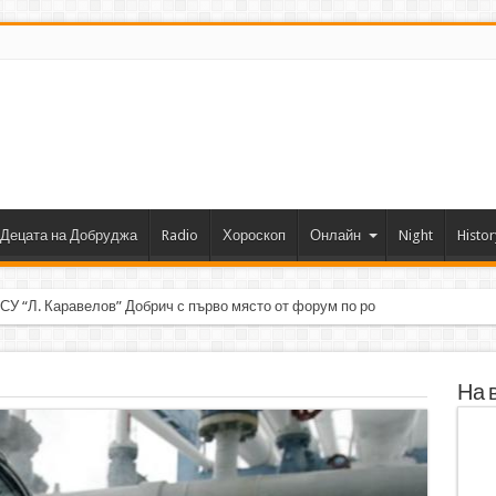
Децата на Добруджа
Radio
Хороскоп
Онлайн
Night
Histor
 СУ “Л. Каравелов” Добрич с първо място от форум по роботика
На 