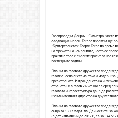
Газопроводът Добрич - Силистра, чието и
следващия месец. Тогава проектът ще пол
"Булгартрансгаз" Георги Гегов по време 
на мрежата на компанията, което се пров
практика това е първият проект за нов га
последните години.
Планът на газовото дружество предвижда
газопреносна система, така и модернизац
през страната. Изграждането на интеркон
страната ни в газов хъб също са сред пр
газовата инфраструктура да бъде развита
изпълнителният директор на дружеството 
Планът на газовото дружество предвижда
общо за 1.237 млрд. лв. Дейностите, за к
бъдат изпълнени до 2017 г., са за 344.512 