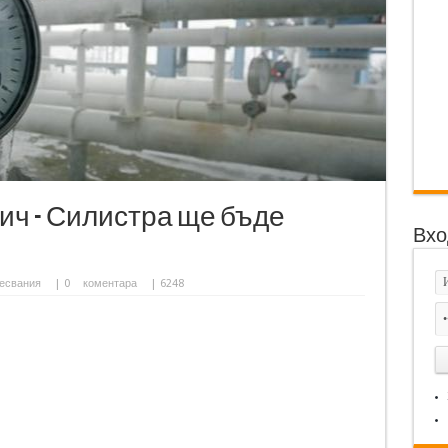
ич - Силистра ще бъде
Вхо
есвания
|
0
коментара
| 6248