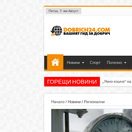
Петък, 7- ми Август
Новини
Спорт
Полезно
ГОРЕЩИ НОВИНИ
„Умно кошче“ на
Начало
/
Новини
/
Регионални