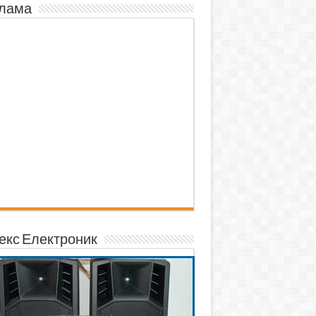
лама
екс Електроник