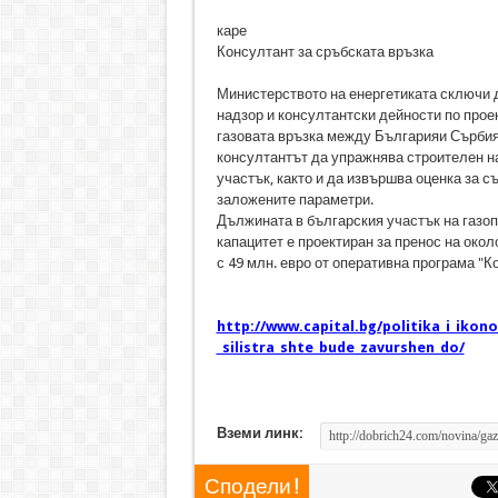
каре
Консултант за сръбската връзка
Министерството на енергетиката сключи д
надзор и консултантски дейности по прое
газовата връзка между Българияи Сърбия.
консултантът да упражнява строителен на
участък, както и да извършва оценка за с
заложените параметри.
Дължината в българския участък на газоп
капацитет е проектиран за пренос на окол
с 49 млн. евро от оперативна програма "К
http://www.capital.bg/politika_i_ikon
_silistra_shte_bude_zavurshen_do/
Вземи линк:
Сподели !