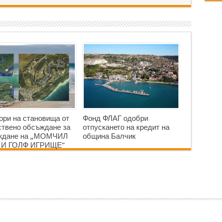
ори на становища от
Фонд ФЛАГ одобри
твено обсъждане за
отпускането на кредит на
аждане на „МОМЧИЛ
община Балчик
 И ГОЛФ ИГРИЩЕ”
Студио
. Всички права запазени. |
Карта
|
Блог
|
За нас
|
За контакти
|
Общ