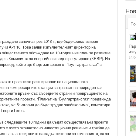
Нов
По
зграждане започна през 2013 г., ще бъде финализиран
Пър
учи Акт 16. Tова заяви изпълнителният директор на
изку
на общественото обсъждане на 10-годишния план за развитие
24.0
еде в Комисията за енергийно и водно регулиране (КЕВР). На
зопровод, който ще бъде завършен от "Булгартрансгаз" в
 както проекти за разширяване на националната
ия на компресорните станции за транзит на природен газ
екторните връзки със съседните страни и превръщането на
иоритетните проекти. "Планът на "Булгартрансгаз" предвижда
 така, че България да бъде трудно заобиколима", коментира
Георги Гегов.
 в следващите 10 години да бъдат осъществявани проекти
оито е взето окончателно инвестиционно решение и трябва да
млн. лв., а тези, които са задължителни за компанията, са за