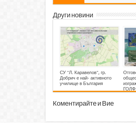
Други новини
СУ "Л. Каравелов", гр.
Отгов
Добрич е най- активното
общес
училище в България
изгр
ГОЛФ
Коментирайте и Вие
© 2013
Добрич24
е направен в
Добрич
от
Ди Ейч 