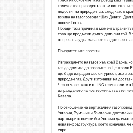
тръба на основния газопровод) към Турци
количества природен газ към южната ни с
недостиг на природен газ, след като в кр
взрива на газопровода "Шах Дениз". Друга
посочи Гегов.
Поради тази причина в момента транзитът 
това ще продължи дълго, допълни той. В т
въпроса за удължаването на договора за пр
Приоритетните проекти
Изграждането на газов хъб край Варна, к
газ да достига до пазарите на Централа Е
ще бъде изграден със сигурност, ако в ра
природен газ. Други източници на доставк
Черно море, така и от LNG терминалите в
изграждането на нов терминал за втечнен
Кавала.
По отношение на вертикалния газопровод 
Унгария, Румъния и България, достигайки 
партньорите всички без Унгария да имат р
нова инфраструктура, което означава, че
евро.