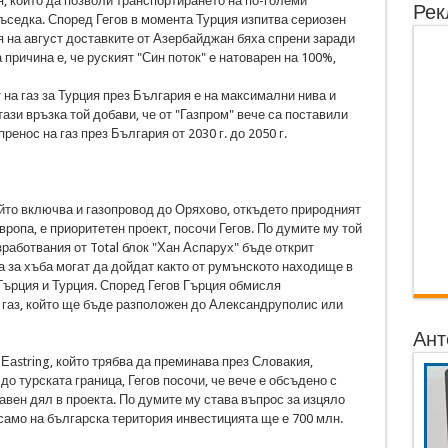
я, който да позволи транспортирането на по-големи
Рек
ъседка. Според Гегов в момента Турция изпитва сериозен
ая на август доставките от Азербайджан бяха спрени заради
 причина е, че руският "Син поток" е натоварен на 100%,
на газ за Турция през България е на максимални нива и
ази връзка той добави, че от "Газпром" вече са поставили
енос на газ през България от 2030 г. до 2050 г.
ойто включва и газопровод до Оряхово, откъдето природният
вропа, е приоритетен проект, посочи Гегов. По думите му той
зработвания от Total блок "Хан Аспарух" бъде открит
а за хъба могат да дойдат както от румънското находище в
 Гърция и Турция. Според Гегов Гърция обмисля
 газ, който ще бъде разположен до Александруполис или
Ант
Еаstring, който трябва да преминава през Словакия,
до турската граница, Гегов посочи, че вече е обсъдено с
авен дял в проекта. По думите му става въпрос за изцяло
 само на българска територия инвестицията ще е 700 млн.