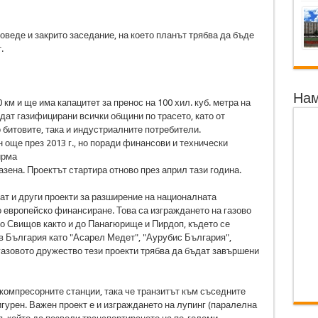
оведе и закрито заседание, на което планът трябва да бъде
.
Нам
км и ще има капацитет за пренос на 100 хил. куб. метра на
дат газифицирани всички общини по трасето, като от
 битовите, така и индустриалните потребители.
още през 2013 г., но поради финансови и технически
ирма
азена. Проектът стартира отново през април тази година.
т и други проекти за разширение на националната
о европейско финансиране. Това са изграждането на газово
до Свищов както и до Панагюрище и Пирдоп, където се
в България като "Асарел Медет", "Аурубис България",
газовото дружество тези проекти трябва да бъдат завършени
компресорните станции, така че транзитът към съседните
гурен. Важен проект е и изграждането на лупинг (паралелна