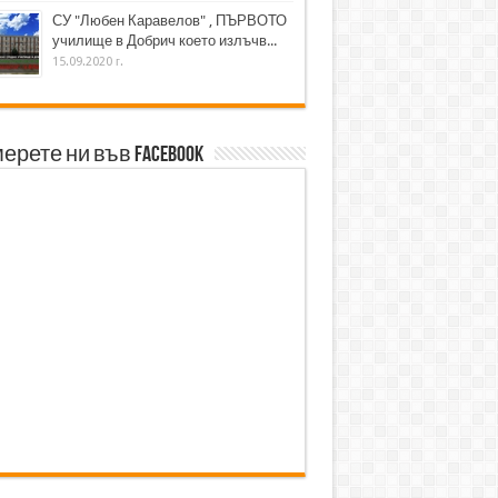
СУ "Любен Каравелов" , ПЪРВОТО
училище в Добрич което излъчв...
15.09.2020 г.
ерете ни във Facebook