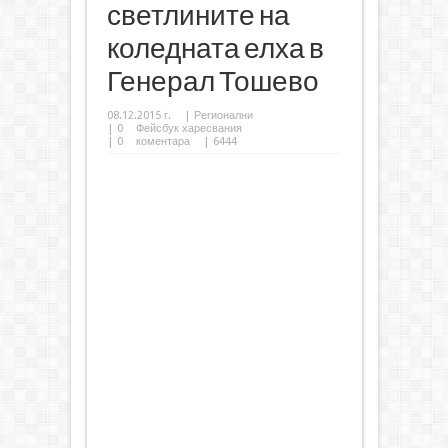
светлините на
коледната елха в
Генерал Тошево
08.12.2015 г.
|
Регионални
|
0
Фейсбук харесвания
|
0
коментара
| 6444