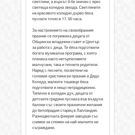
светлини, а върхът й бе окичен с ярко
светеща коледна звезда. Светлините
на красивото коледно дърво бяха
пуснати точно в 17. 00 часа.
За настроението на своеобразния
празник се погрижиха децата от
Общински младежки съвет и Център
за работа с деца. Те бяха подготвили
богата музикална програма, с която
плениха както нетърпеливите
малчугани, така и техните родители.
Наред с песните, посветени на
големия християнски празник и Дядо
Коледа, малките тошевци бяха
подготвили и нещо нетрадиционно.
Типично в коледен дух, децата от
детските градини пуснаха във въздуха
балони със своите празнични желания
до белобрадия старец в Лапландия.
Разноцветната феерия завърши със
снимки за спомен на най-малките ни
съграждани.