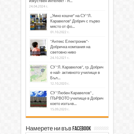
изкуствен интелект - H...
24.04.2024 г.
„Умно кошче“ на СУ “Л.
Каравелов” Добрич с първо
място от фо...
01.10.2022 г.
"Антекс Електроник"-
Добричка компания на
световно ниво
24.10.2021 г.
СУ "Л. Каравелов", гр. Добрич
е най- активното училище в
Бъл...
12.10.2020 г.
СУ "Любен Каравелов" ,
ПЪРВОТО училище в Добрич
което излъчв...
15.09.2020 г.
Намерете ни във Facebook