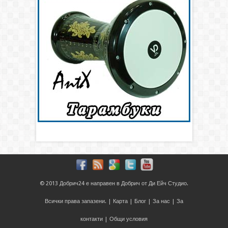
© 2013
Добрич24
е направен в
Добрич
от
Ди Ейч Студио
.
Всички права запазени. |
Карта
|
Блог
|
За нас
|
За
контакти
|
Общи условия