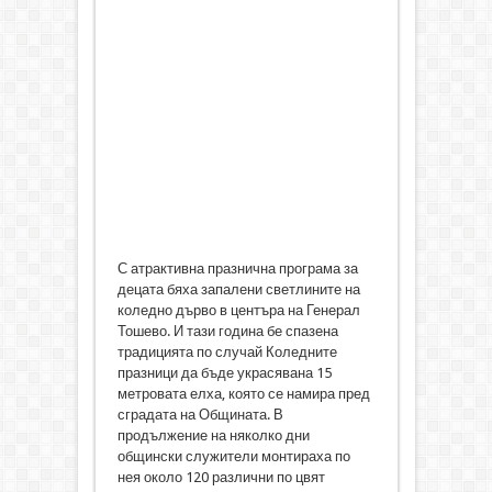
С атрактивна празнична програма за
децата бяха запалени светлините на
коледно дърво в центъра на Генерал
Тошево. И тази година бе спазена
традицията по случай Коледните
празници да бъде украсявана 15
метровата елха, която се намира пред
сградата на Общината. В
продължение на няколко дни
общински служители монтираха по
нея около 120 различни по цвят