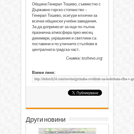
Община Генерал Тошево, съвместно с
Държавно горско стопанство –
Генерал Тошево, осигури елхички за
всички общински учебни заведения.
За да допринесат за още по-пълна
празнична атмосфера през месец
декември, украшения и светлини са
поставени и по уличните стълбове в
централната градска част.
Снимка: toshevo.org
Вземи линк:
Други новини