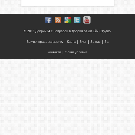
© 2013
Добрич24
е направен в
Добрич
от
Ди Ейч Студио
.
Всички права запазени. |
Карта
|
Блог
|
За нас
|
За
контакти
|
Общи условия