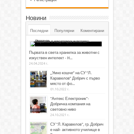
Новини
Последни
Популярни
Коментирани
Първата в света хранилка за животни с
изкуствен интелект - H...
24.04.2024 г.
„Умно кошче“ на СУ “Л.
Каравелов” Добрич с първо
място от фо...
01.10.2022 г.
"Антекс Електроник"-
Добричка компания на
световно ниво
24.10.2021 г.
СУ "Л. Каравелов", гр. Добрич
е най- активното училище в