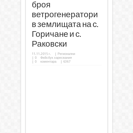
броя
ветрогенератори
в землищата на с.
Горичане и с.
Раковски
11.11.2015 г.
|
Регионални
|
0
Фейсбук харесвания
|
0
коментара
| 6367