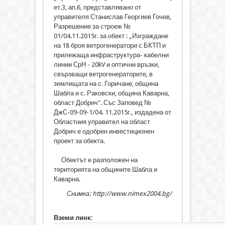
ет.3, ап.6, представлявано от
управителя Станислав Георгиев Гочев,
Разрешение за строеж №
01/04.11.2015г. за обект : „Изграждане
на 18 броя ветрогенератори с БКТП и
прилежаща инфраструктура- кабелни
линии СрН - 20kV и оптични връзки,
свързващи ветрогенераторите, в
землищата на с. Горичане, община
Шабла и с. Раковски, община Каварна,
област Добрич". Със Заповед №
ДжС-09-09-1/04. 11.2015г., издадена от
Областния управител на област
Добрич е одобрен инвестиционен
проект за обекта.
Обектът е разположен на
територията на общините Шабла и
Каварна.
Снимка: http://www.nimex2004.bg/
Вземи линк: