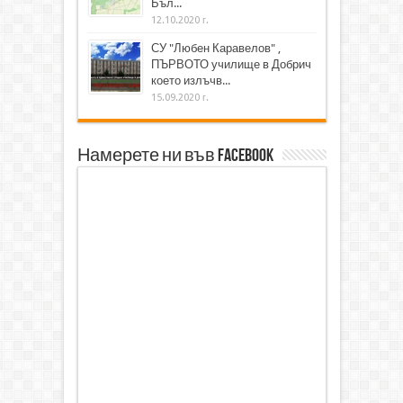
Бъл...
12.10.2020 г.
СУ "Любен Каравелов" ,
ПЪРВОТО училище в Добрич
което излъчв...
15.09.2020 г.
Намерете ни във Facebook