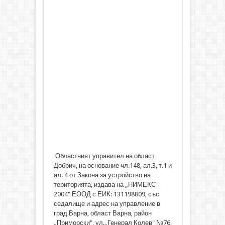
Областният управител на област
Добрич, на основание чл.148, ал.3, т.1 и
ал. 4 от Закона за устройство на
територията, издава на „НИМЕКС -
2004" ЕООД с ЕИК: 131198809, със
седалище и адрес на управление в
град Варна, област Варна, район
„Приморски", ул.„Генерал Колев" №76,