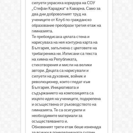
силуети украсиха коридора на СОУ
„Стефан Караджа“ в Каварна. Само за
два дни доброволният труд на
учениците от Клуб по гражданско
образование преобрази третия етаж на
гимназията.
Те пребоядисаха цялата стена и
нарисуваха на нея контурна карта на
България, запълнена с цветовете на
трибагреника ни. Изписани са текста
на химна на Републиката,
стихотворения и мисли на велики
автори. Децата са нарисували и
силуети на духовник, войник и
революционер, които гледат към
България. Инициативата и
съдържанието на композицията са
изцяло идея на учениците, подкрепена
и осъществена от ръководството на
гимназията. Те са осигурили и
необходимите материали за
осъществяването и.
Обновеният трети етаж беше изненада
за всички в понеделничната сутрин.