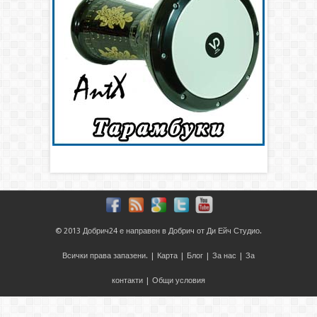
© 2013
Добрич24
е направен в
Добрич
от
Ди Ейч Студио
.
Всички права запазени. |
Карта
|
Блог
|
За нас
|
За
контакти
|
Общи условия