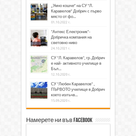
„Умно кошче“ на СУ “Л.
Каравелов” Добрич с първо
място от фо...
01.10.2022 г.
"Антекс Електроник"-
Добричка компания на
световно ниво
24.10.2021 г.
СУ "Л. Каравелов", гр. Добрич
е най- активното училище в
Бъл...
12.10.2020 г.
СУ "Любен Каравелов" ,
ПЪРВОТО училище в Добрич
което излъчв...
15.09.2020 г.
Намерете ни във Facebook