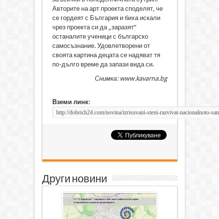
Авторите на арт проекта споделят, че
се гордеят с България и биха искали
чрез проекта си да „заразят“
останалите ученици с българско
самосъзнание. Удовлетворени от
своята картина децата се надяват тя
по-дълго време да запази вида си.
Снимка: www.kavarna.bg
Вземи линк:
Други новини