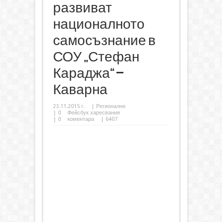
развиват
националното
самосъзнание в
СОУ „Стефан
Караджа“ –
Каварна
23.11.2015 г.
|
Регионални
|
0
Фейсбук харесвания
|
0
коментара
| 6407