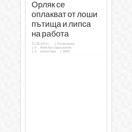
Орляк се
оплакват от лоши
пътища и липса
на работа
22.06.2016 г.
|
Регионални
|
0
Фейсбук харесвания
|
0
коментара
| 6843