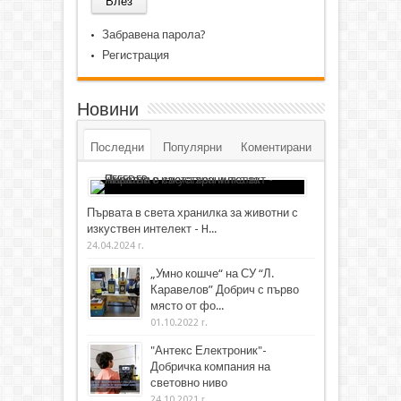
Забравена парола?
Регистрация
Новини
Последни
Популярни
Коментирани
Първата в света хранилка за животни с
изкуствен интелект - H...
24.04.2024 г.
„Умно кошче“ на СУ “Л.
Каравелов” Добрич с първо
място от фо...
01.10.2022 г.
"Антекс Електроник"-
Добричка компания на
световно ниво
24.10.2021 г.