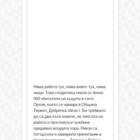
Няма работа тук, няма живот тук, няма
нищо. Това споделиха някои от близо
900 обитатели на къщите в село
Орляк, което се намира в Община
Тервел, Добричка област. Би трябвало
да са два пъти повече, но липсата на
работа е прогонила в чужбина
предимно младите хора. Някои са
потърсили и намерили препитание в