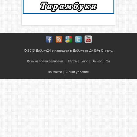
© 2013
Добрич24
е направен в
Добрич
от
Ди Ейч Студио
.
Всички права запазени. |
Карта
|
Блог
|
За нас
|
За
контакти
|
Общи условия