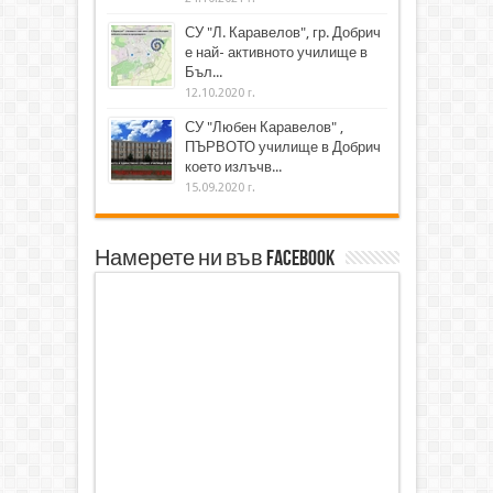
СУ "Л. Каравелов", гр. Добрич
е най- активното училище в
Бъл...
12.10.2020 г.
СУ "Любен Каравелов" ,
ПЪРВОТО училище в Добрич
което излъчв...
15.09.2020 г.
Намерете ни във Facebook