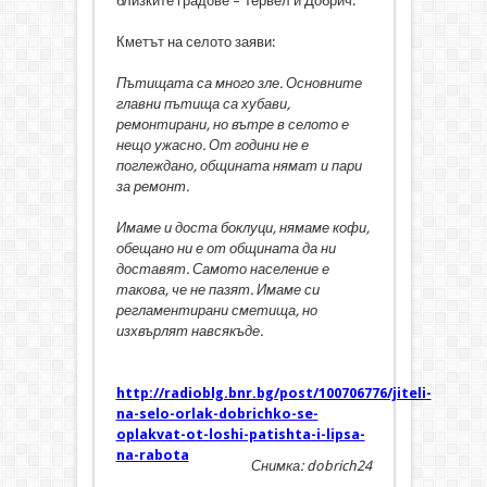
близките градове – Тервел и Добрич.
Кметът на селото заяви:
Пътищата са много зле. Основните
главни пътища са хубави,
ремонтирани, но вътре в селото е
нещо ужасно. От години не е
поглеждано, общината нямат и пари
за ремонт.
Имаме и доста боклуци, нямаме кофи,
обещано ни е от общината да ни
доставят. Самото население е
такова, че не пазят. Имаме си
регламентирани сметища, но
изхвърлят навсякъде.
http://radioblg.bnr.bg/post/100706776/jiteli-
na-selo-orlak-dobrichko-se-
oplakvat-ot-loshi-patishta-i-lipsa-
na-rabota
Снимка: dobrich24