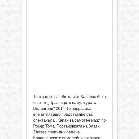
Театралите-любители от Каварна бяха
част от „Празниците на културата
Велинград” 2014. Те направиха
впечатляващо представяне със
спектакъла „Капан за самотен мъж“ по
Робер Тома. Постановката на Злати
Златев препълни салона.
Каварненските самодейци показаха