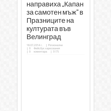
направиха „Капан
за самотен мъж” в
Празниците на
културата във
Велинград
18.07.2014 г.
|
Регионални
|
0
Фейсбук харесвания
|
0
коментара
| 5175