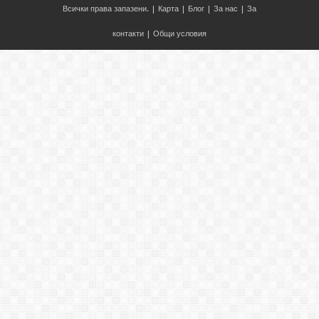
Всички права запазени. |
Карта
|
Блог
|
За нас
|
За
контакти
|
Общи условия