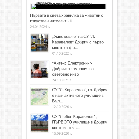
Първата в света хранилка за животни с
изкуствен интелект - H...
24.04.2024 г.
„Умно кошче“ на СУ “Л.
Каравелов” Добрич с първо
място от фо...
01.10.2022 г.
"Антекс Електроник"-
Добричка компания на
световно ниво
24.10.2021 г.
СУ "Л. Каравелов", гр. Добрич
е най- активното училище в
Бъл...
12.10.2020 г.
СУ "Любен Каравелов" ,
ПЪРВОТО училище в Добрич
което излъчв...
15.09.2020 г.