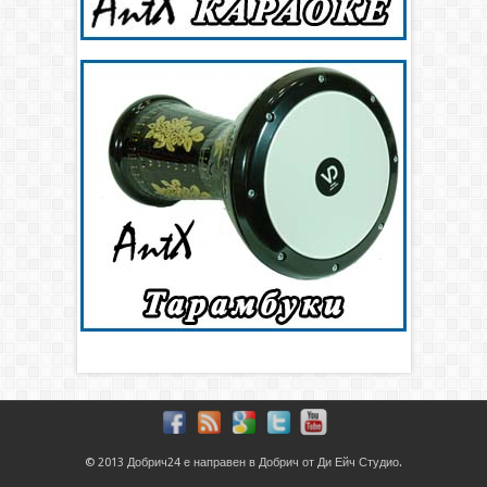
© 2013
Добрич24
е направен в
Добрич
от
Ди Ейч Студио
.