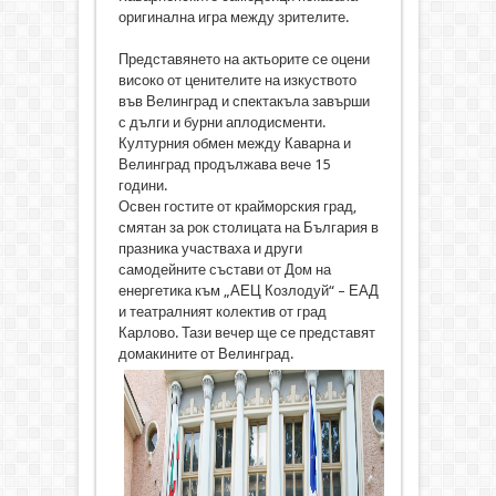
оригинална игра между зрителите.
Представянето на актьорите се оцени
високо от ценителите на изкуството
във Велинград и спектакъла завърши
с дълги и бурни аплодисменти.
Културния обмен между Каварна и
Велинград продължава вече 15
години.
Освен гостите от крайморския град,
смятан за рок столицата на България в
празника участваха и други
самодейните състави от Дом на
енергетика към „АЕЦ Козлодуй“ – ЕАД
и театралният колектив от град
Карлово. Тази вечер ще се представят
домакините от Велинград.