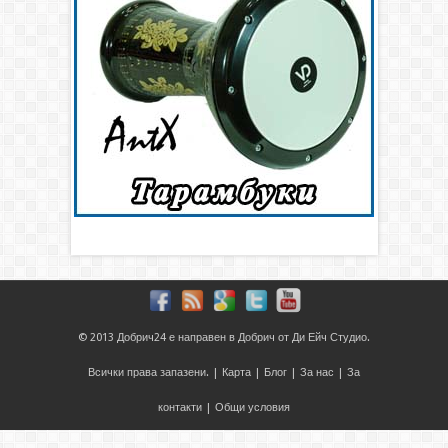
© 2013
Добрич24
е направен в
Добрич
от
Ди Ейч Студио
.
Всички права запазени. |
Карта
|
Блог
|
За нас
|
За
контакти
|
Общи условия