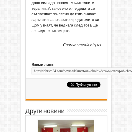
дава сили да понасят мъчителните
терапии. Установено е, че децата се
съгласяват по-лесно да изпълняват
заръките на лекарите и родителите си
щом узнаят, че веднага след това ще
се видят с питомците.
Снимка: media.bizj.us
Вземи линк:
Други новини