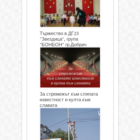
Тържество в ДГ23
"Звездица", група
"БОНБОН" гр.Добрич
(СНИМКИ)
За стремежът към сляпата
известност и култа към
славата