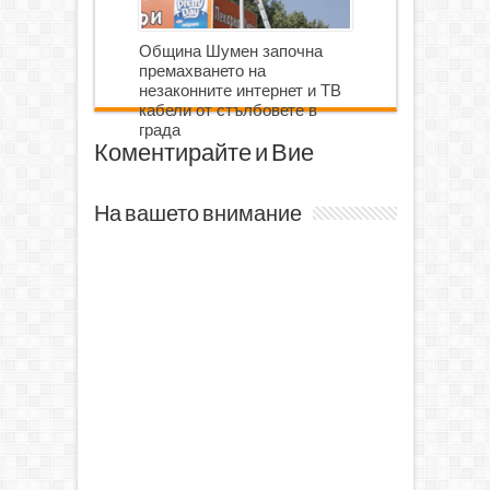
Община Шумен започна
премахването на
незаконните интернет и ТВ
кабели от стълбовете в
града
Коментирайте и Вие
На вашето внимание