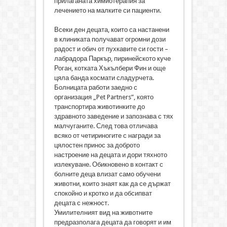
прилаганата химиотерапия за
лечението на малките си пациенти.
Всеки ден децата, които са настанени
в клиниката получават огромни дози
радост и обич от пухкавите си гости –
лабрадора Паркър, пиринейското куче
Роган, котката Хъкълбери Фин и още
цяла банда космати сладурчета.
Болницата работи заедно с
организация „Pet Partners”, която
транспортира животинките до
здравното заведение и запознава с тях
малчуганите. След това отличава
всяко от четириногите с награди за
цялостен принос за доброто
настроение на децата и дори тяхното
излекуване. Обикновено в контакт с
болните деца влизат само обучени
животни, които знаят как да се държат
спокойно и кротко и да обсипват
децата с нежност.
Умилителният вид на животните
предразполага децата да говорят и им