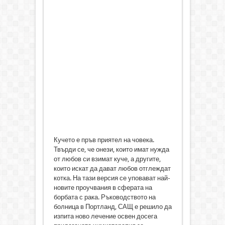
Кучето е пръв приятел на човека.
Твърди се, че онези, които имат нужда
от любов си взимат куче, а другите,
които искат да дават любов отглеждат
котка. На тази версия се уповават най-
новите проучвания в сферата на
борбата с рака. Ръководството на
болница в Портланд, САЩ е решило да
изпита ново лечение освен досега