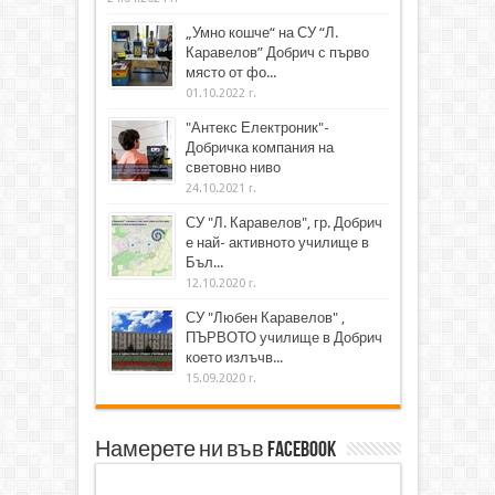
„Умно кошче“ на СУ “Л.
Каравелов” Добрич с първо
място от фо...
01.10.2022 г.
"Антекс Електроник"-
Добричка компания на
световно ниво
24.10.2021 г.
СУ "Л. Каравелов", гр. Добрич
е най- активното училище в
Бъл...
12.10.2020 г.
СУ "Любен Каравелов" ,
ПЪРВОТО училище в Добрич
което излъчв...
15.09.2020 г.
Намерете ни във Facebook