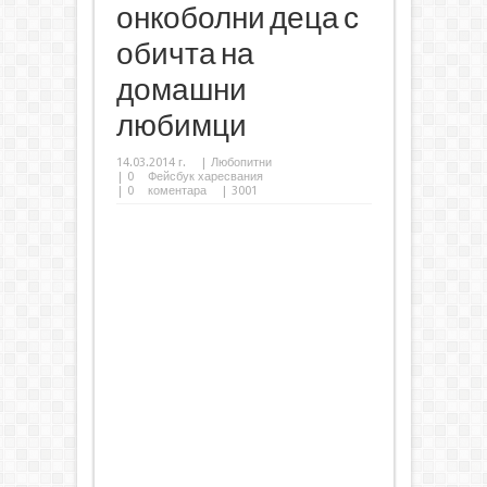
онкоболни деца с
обичта на
домашни
любимци
14.03.2014 г.
|
Любопитни
|
0
Фейсбук харесвания
|
0
коментара
| 3001