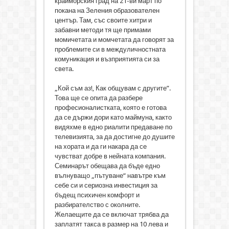
крайморския град на 21-ви март по
покана на Зеления образователен
център. Там, със своите хитри и
забавни методи тя ще примами
момичетата и момчетата да говорят за
проблемите си в междуличностната
комуникация и възприятията си за
света.
„Кой съм аз!, Как общувам с другите”.
Това ще се опита да разбере
професионалистката, която е готова
да се държи дори като маймуна, както
видяхме в едно риалити предаване по
телевизията, за да достигне до душите
на хората и да ги накара да се
чувстват добре в нейната компания.
Семинарът обещава да бъде едно
вълнуващо „пътуване“ навътре към
себе си и сериозна инвестиция за
бъдещ психичен комфорт и
разбирателство с околните.
Желаещите да се включат трябва да
заплатят такса в размер на 10 лева и