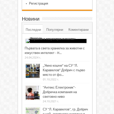
Регистрация
Новини
Последни
Популярни
Коментирани
Първата в света хранилка за животни с
изкуствен интелект - H...
24.04.2024 г.
„Умно кошче“ на СУ “Л.
Каравелов” Добрич с първо
място от фо...
01.10.2022 г.
"Антекс Електроник"-
Добричка компания на
световно ниво
24.10.2021 г.
СУ "Л. Каравелов", гр. Добрич
е най- активното училище в