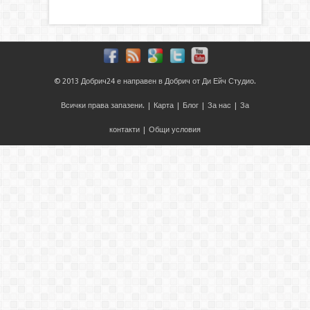
© 2013
Добрич24
е направен в
Добрич
от
Ди Ейч Студио
.
Всички права запазени. |
Карта
|
Блог
|
За нас
|
За
контакти
|
Общи условия