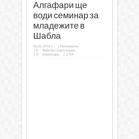
Алгафари ще
води семинар за
младежите в
Шабла
06.03.2014 г.
|
Регионални
|
0
Фейсбук харесвания
|
0
коментара
| 2754