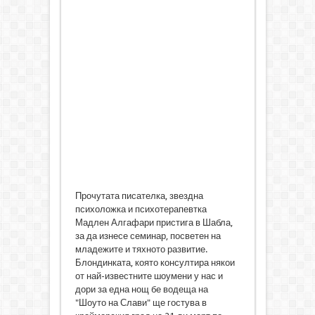
Прочутата писателка, звездна
психоложка и психотерапевтка
Мадлен Алгафари пристига в Шабла,
за да изнесе семинар, посветен на
младежите и тяхното развитие.
Блондинката, която консултира някои
от най-известните шоумени у нас и
дори за една нощ бе водеща на
"Шоуто на Слави" ще гостува в