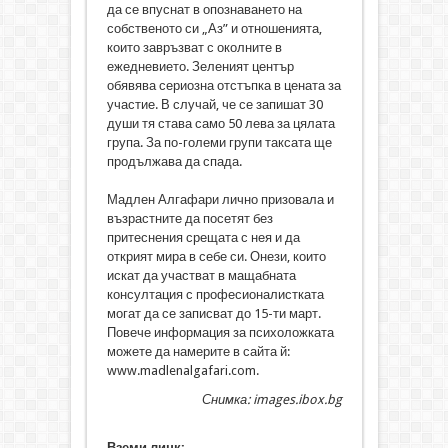
да се впуснат в опознаването на
собственото си „Аз” и отношенията,
които завръзват с околните в
ежедневието. Зеленият център
обявява сериозна отстъпка в цената за
участие. В случай, че се запишат 30
души тя става само 50 лева за цялата
група. За по-големи групи таксата ще
продължава да спада.
Мадлен Алгафари лично призовала и
възрастните да посетят без
притеснения срещата с нея и да
открият мира в себе си. Онези, които
искат да участват в мащабната
консултация с професионалистката
могат да се записват до 15-ти март.
Повече информация за психоложката
можете да намерите в сайта й:
www.madlenalgafari.com.
Снимка: images.ibox.bg
Вземи линк: