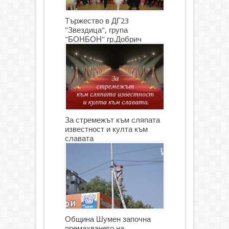
Тържество в ДГ23
"Звездица", група
"БОНБОН" гр.Добрич
(СНИМКИ)
За стремежът към сляпата
известност и култа към
славата
Община Шумен започна
премахването на