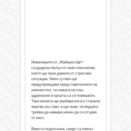
Инженерите от „Майкрософт“
създадоха бельо от ново поколение,
което ще пази дамите от стресови
ситуации. Умен сутиен ще
предупреждава представителките на
нежния пол, че нивата на лош
адреналин в кръвта са се повишили.
Така жената ще разбира кога е станала
жертва на стрес и ще знае, че веднага
трябва да намери начин да се отърве
от него.
Вместо подплънки, смарт сутиенът