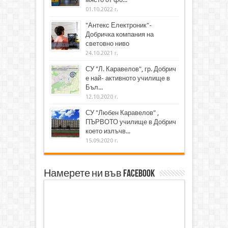
01.10.2022 г.
"Антекс Електроник"-
Добричка компания на
световно ниво
24.10.2021 г.
СУ "Л. Каравелов", гр. Добрич
е най- активното училище в
Бъл...
12.10.2020 г.
СУ "Любен Каравелов" ,
ПЪРВОТО училище в Добрич
което излъчв...
15.09.2020 г.
Намерете ни във Facebook