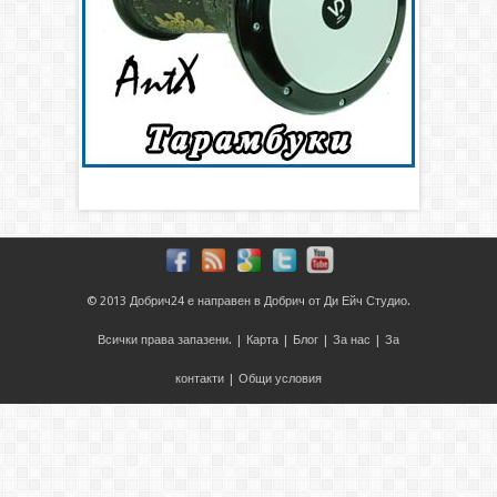
© 2013
Добрич24
е направен в
Добрич
от
Ди Ейч Студио
.
Всички права запазени. |
Карта
|
Блог
|
За нас
|
За
контакти
|
Общи условия