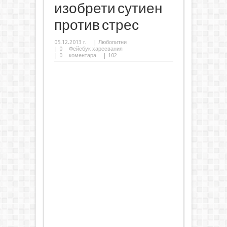
изобрети сутиен
против стрес
05.12.2013 г.
|
Любопитни
|
0
Фейсбук харесвания
|
0
коментара
| 102