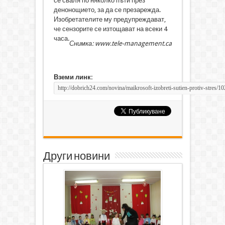
се сваля по няколко пъти през
денонощието, за да се презарежда.
Изобретателите му предупреждават,
че сензорите се изтощават на всеки 4
часа.
Снимка: www.tele-management.ca
Вземи линк:
Други новини