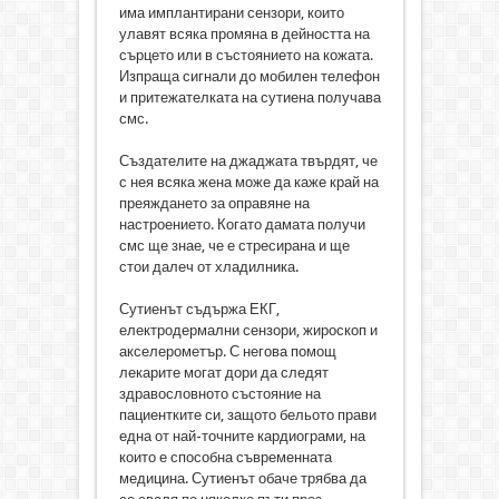
има имплантирани сензори, които
улавят всяка промяна в дейността на
сърцето или в състоянието на кожата.
Изпраща сигнали до мобилен телефон
и притежателката на сутиена получава
смс.
Създателите на джаджата твърдят, че
с нея всяка жена може да каже край на
преяждането за оправяне на
настроението. Когато дамата получи
смс ще знае, че е стресирана и ще
стои далеч от хладилника.
Сутиенът съдържа ЕКГ,
електродермални сензори, жироскоп и
акселерометър. С негова помощ
лекарите могат дори да следят
здравословното състояние на
пациентките си, защото бельото прави
една от най-точните кардиограми, на
които е способна съвременната
медицина. Сутиенът обаче трябва да