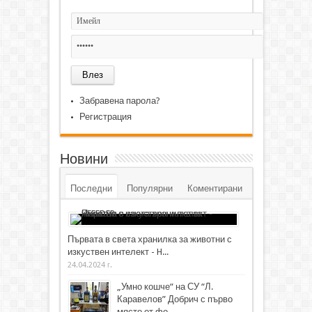
Забравена парола?
Регистрация
Новини
Последни
Популярни
Коментирани
Първата в света хранилка за животни с
изкуствен интелект - H...
24.04.2024 г.
„Умно кошче“ на СУ “Л.
Каравелов” Добрич с първо
място от фо...