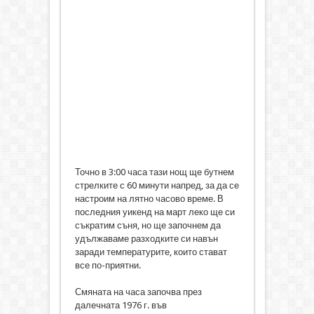
Точно в 3:00 часа тази нощ ще бутнем
стрелките с 60 минути напред, за да се
настроим на лятно часово време. В
последния уикенд на март леко ще си
съкратим съня, но ще започнем да
удължаваме разходките си навън
заради температурите, които стават
все по-приятни.
Смяната на часа започва през
далечната 1976 г. във