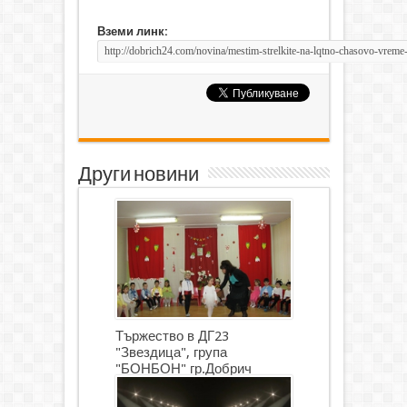
Вземи линк:
Други новини
Тържество в ДГ23
"Звездица", група
"БОНБОН" гр.Добрич
(СНИМКИ)