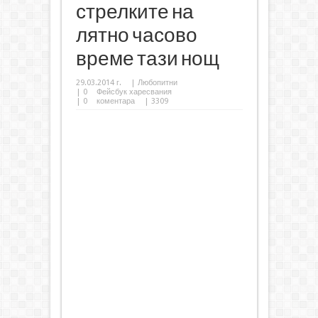
стрелките на
лятно часово
време тази нощ
29.03.2014 г.
|
Любопитни
|
0
Фейсбук харесвания
|
0
коментара
| 3309