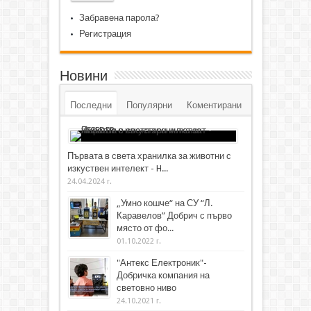
Забравена парола?
Регистрация
Новини
Последни
Популярни
Коментирани
Първата в света хранилка за животни с
изкуствен интелект - H...
24.04.2024 г.
„Умно кошче“ на СУ “Л.
Каравелов” Добрич с първо
място от фо...
01.10.2022 г.
"Антекс Електроник"-
Добричка компания на
световно ниво
24.10.2021 г.