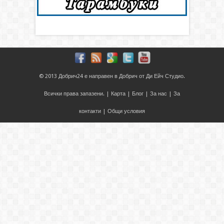
© 2013
Добрич24
е направен в
Добрич
от
Ди Ейч Студио
.
Всички права запазени. |
Карта
|
Блог
|
За нас
|
За
контакти
|
Общи условия