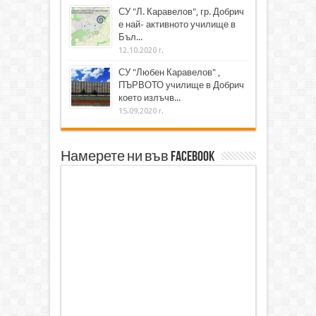
СУ "Л. Каравелов", гр. Добрич
е най- активното училище в
Бъл...
12.10.2020 г.
СУ "Любен Каравелов" ,
ПЪРВОТО училище в Добрич
което излъчв...
15.09.2020 г.
Намерете ни във Facebook