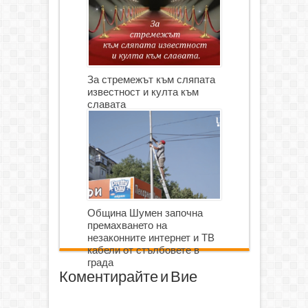
За стремежът към сляпата
известност и култа към
славата
Община Шумен започна
премахването на
незаконните интернет и ТВ
кабели от стълбовете в
града
Коментирайте и Вие