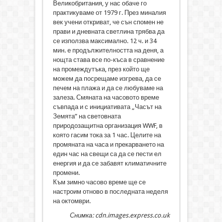
Великобритания, у нас обаче го
практикуваме от 1979 г. През миналия
век учени откриват, че сън спомен не
прави и дневната светлина трябва да
се използва максимално. 12 ч. и 34
мин. е продължителността на деня, а
нощта става все по-къса в сравнение
на промеждутъка, през който ще
можем да посрещаме изгрева, да се
печем на плажа и да се любуваме на
залеза. Смяната на часовото време
съвпада и с инициативата „Часът на
Земята” на световната
природозащитна организация WWF, в
която гасим тока за 1 час. Целите на
промяната на часа и прекарването на
един час на свещи са да се пести ел
енергия и да се забавят климатичните
промени.
Към зимно часово време ще се
настроим отново в последната неделя
на октомври.
Снимка: cdn.images.express.co.uk