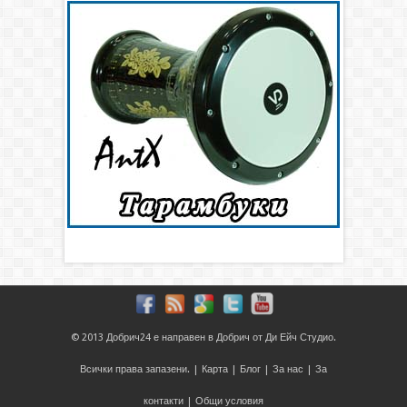
© 2013
Добрич24
е направен в
Добрич
от
Ди Ейч Студио
.
Всички права запазени. |
Карта
|
Блог
|
За нас
|
За
контакти
|
Общи условия