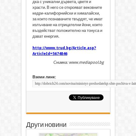
дка с уникални дървета, цветя и
храсти. В него се открояват вековните
кедри-калифорнийски и хималайски,
за които познавачите твърдят, че имат
излъчване на отрицателни йони, които
въздействат положително на тонуса и
дават енергия.
http://www.trud.bg/Article.asp?
ArticleId=5674846
Снимка: www.mediapool.bg
Вземи линк:
Други новини