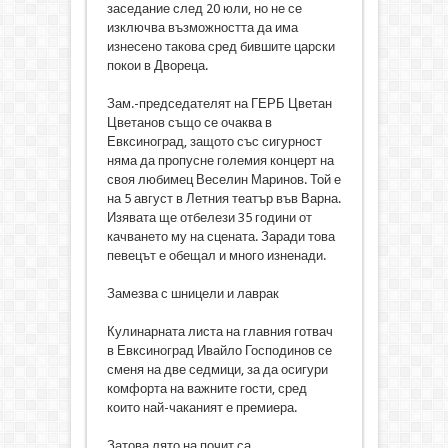
заседание след 20 юли, но не се
изключва възможността да има
изнесено такова сред бившите царски
покои в Двореца.
Зам.-председателят на ГЕРБ Цветан
Цветанов също се очаква в
Евксиноград, защото със сигурност
няма да пропусне големия концерт на
своя любимец Веселин Маринов. Той е
на 5 август в Летния театър във Варна.
Изявата ще отбелези 35 години от
качването му на сцената. Заради това
певецът е обещал и много изненади.
Замезва с шницели и лаврак
Кулинарната листа на главния готвач
в Евксиноград Ивайло Господинов се
сменя на две седмици, за да осигури
комфорта на важните гости, сред
които най-чаканият е премиера.
Затова лято на почит са