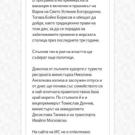
В програмата на премиерската
ваканция е включен и празникът на
Варна на Свето Успение Богородично.
Тогава Бойко Борисов е обещал да
дойде, както традиционно прави на
този ден, за да се порадва на
забележимите промени в морската
столица през последните три години.
Слънчев тен в рая на властта ще
събират още политици.
Доволна от пълните курорти с туристи
ресорната министърка Николина
Ангелкова излиза в заслужен отпуск и
от днес ще почива със семейството си
в най-елитната правителствена база
край морето. По стъпките й е и
вицепремиерът Томислав Дончев,
министърът на земеделието
Десислава Танева и на транспорта
Ивайло Московски.
На сайта на МС не е отбелязано