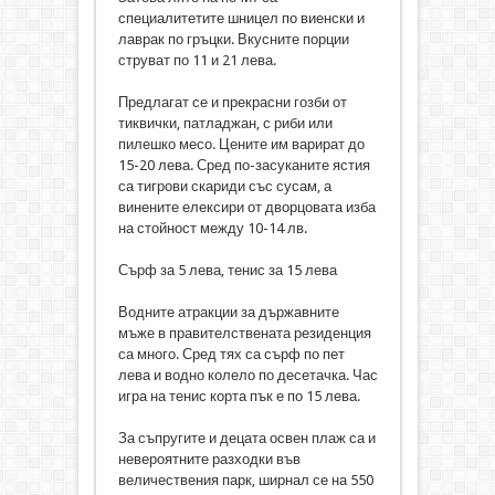
специалитетите шницел по виенски и
лаврак по гръцки. Вкусните порции
струват по 11 и 21 лева.
Предлагат се и прекрасни гозби от
тиквички, патладжан, с риби или
пилешко месо. Цените им варират до
15-20 лева. Сред по-засуканите ястия
са тигрови скариди със сусам, а
винените елексири от дворцовата изба
на стойност между 10-14 лв.
Сърф за 5 лева, тенис за 15 лева
Водните атракции за държавните
мъже в правителствената резиденция
са много. Сред тях са сърф по пет
лева и водно колело по десетачка. Час
игра на тенис корта пък е по 15 лева.
За съпругите и децата освен плаж са и
невероятните разходки във
величествения парк, ширнал се на 550