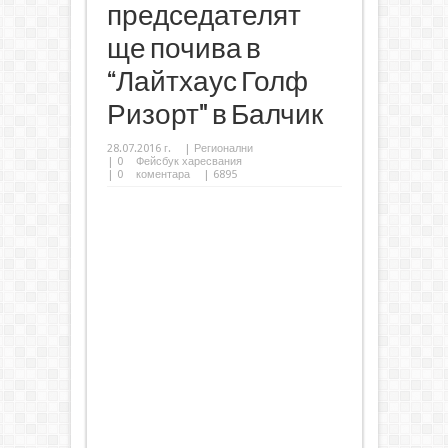
председателят
ще почива в
“Лайтхаус Голф
Ризорт" в Балчик
28.07.2016 г.
|
Регионални
|
0
Фейсбук харесвания
|
0
коментара
| 6895