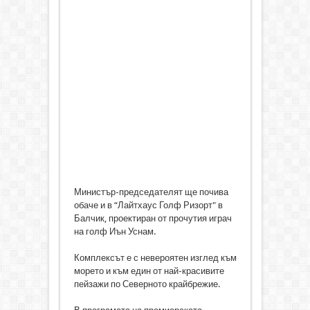
Министър-председателят ще почива
обаче и в “Лайтхаус Голф Ризорт" в
Балчик, проектиран от прочутия играч
на голф Иън Уснам.
Комплексът е с невероятен изглед към
морето и към един от най-красивите
пейзажи по Северното крайбрежие.