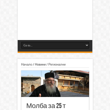
Начало
/
Новини
/
Регионални
Молба за 25 т