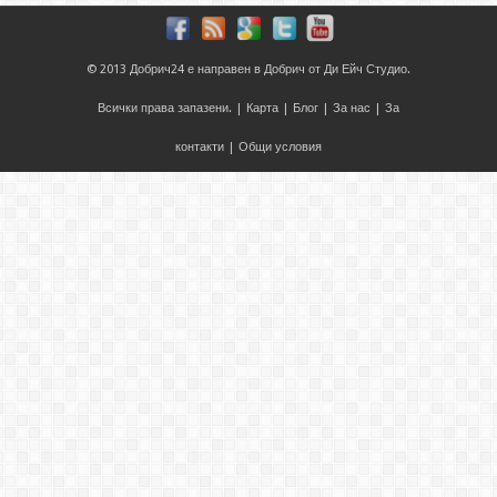
© 2013
Добрич24
е направен в
Добрич
от
Ди Ейч Студио
.
Всички права запазени. |
Карта
|
Блог
|
За нас
|
За
контакти
|
Общи условия