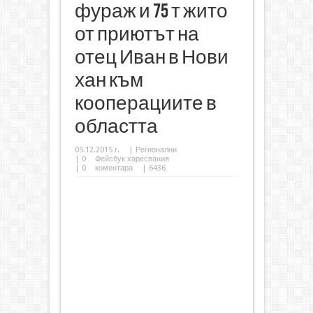
фураж и 75 т жито
от приютът на
отец Иван в Нови
хан към
кооперациите в
областта
05.12.2015 г.
|
Регионални
|
0
Фейсбук харесвания
|
0
коментара
| 6436