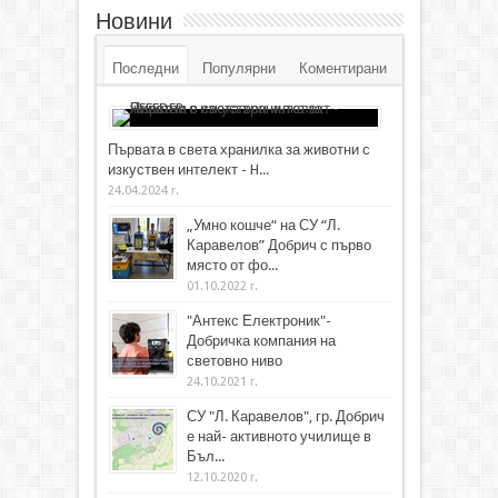
Новини
Последни
Популярни
Коментирани
Първата в света хранилка за животни с
изкуствен интелект - H...
24.04.2024 г.
„Умно кошче“ на СУ “Л.
Каравелов” Добрич с първо
място от фо...
01.10.2022 г.
"Антекс Електроник"-
Добричка компания на
световно ниво
24.10.2021 г.
СУ "Л. Каравелов", гр. Добрич
е най- активното училище в
Бъл...
12.10.2020 г.