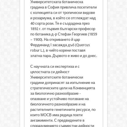
Университетската ботаническа
градина в София привлича посетители
с колекцията си от тропически видове
и розариума, в който се отглеждат над
40 сорта рози. Тя е създадена през
1892 г. от първия български професор
по ботаника д-р Стефан Георгиев (1859
– 1900). На откриването й цар
Фердинанд ­Ι ­засажда дъб (Quercus
robur L.), в чийто корени поставя
златна пара. Дървото е живо и до днес.
С научната си експертиза и с
цялостната си дейност
Университетските ботанически
градини допринасят за изпълнение на
стратегическите цели на Конвенцията
за биологично разнообразие -
опазване и устойчиво ползване на
биологичното разнообразие и на
растителните генетичните ресурси, по
които МОСВ има редица поети
ангажименти. С предвидените в
споразумението съвместни дейности