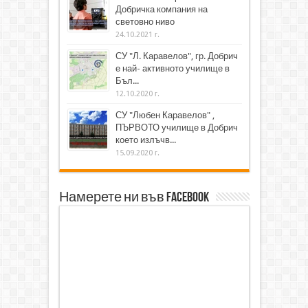
Добричка компания на
световно ниво
24.10.2021 г.
СУ "Л. Каравелов", гр. Добрич
е най- активното училище в
Бъл...
12.10.2020 г.
СУ "Любен Каравелов" ,
ПЪРВОТО училище в Добрич
което излъчв...
15.09.2020 г.
Намерете ни във Facebook