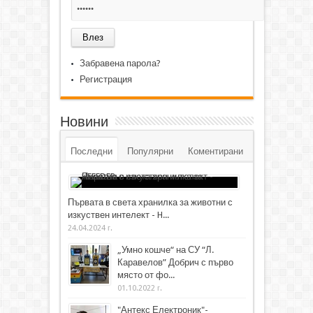
Забравена парола?
Регистрация
Новини
Последни
Популярни
Коментирани
Първата в света хранилка за животни с
изкуствен интелект - H...
24.04.2024 г.
„Умно кошче“ на СУ “Л.
Каравелов” Добрич с първо
място от фо...
01.10.2022 г.
"Антекс Електроник"-