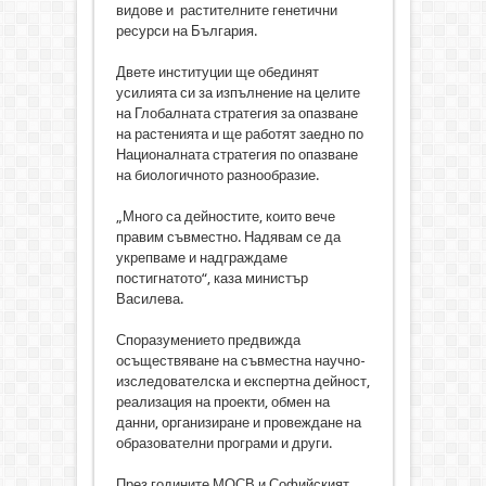
видове и растителните генетични
ресурси на България.
Двете институции ще обединят
усилията си за изпълнение на целите
на Глобалната стратегия за опазване
на растенията и ще работят заедно по
Националната стратегия по опазване
на биологичното разнообразие.
„Много са дейностите, които вече
правим съвместно. Надявам се да
укрепваме и надграждаме
постигнатото“, каза министър
Василева.
Споразумението предвижда
осъществяване на съвместна научно-
изследователска и експертна дейност,
реализация на проекти, обмен на
данни, организиране и провеждане на
образователни програми и други.
През годините МОСВ и Софийският