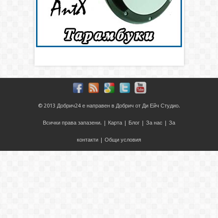
© 2013
Добрич24
е направен в
Добрич
от
Ди Ейч Студио
.
Всички права запазени. |
Карта
|
Блог
|
За нас
|
За
контакти
|
Общи условия