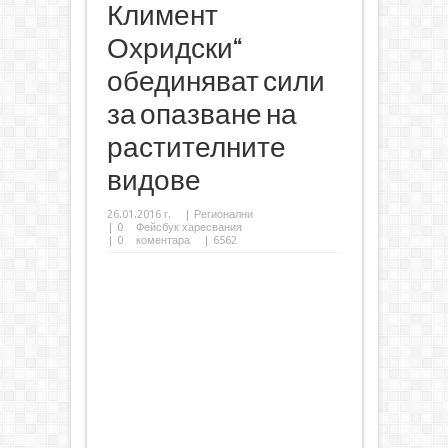
Климент
Охридски“
обединяват сили
за опазване на
растителните
видове
26.01.2016 г.
|
Регионални
|
0
Фейсбук харесвания
|
0
коментара
| 6562