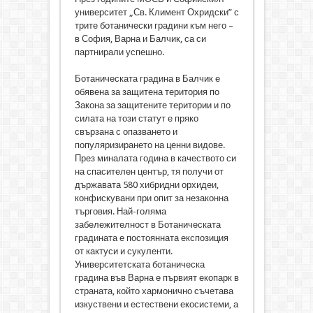
университет „Св. Климент Охридски” с
трите ботанически градини към него –
в София, Варна и Балчик, са си
партнирали успешно.
Ботаническата градина в Балчик е
обявена за защитена територия по
Закона за защитените територии и по
силата на този статут е пряко
свързана с опазването и
популяризирането на ценни видове.
През миналата година в качеството си
на спасителен център, тя получи от
държавата 580 хибридни орхидеи,
конфискувани при опит за незаконна
търговия. Най-голяма
забележителност в Ботаническата
градината е постоянната експозиция
от кактуси и сукуленти.
Университетската ботаническа
градина във Варна е първият екопарк в
страната, който хармонично съчетава
изкуствени и естествени екосистеми, а