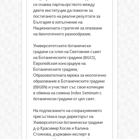
се очаква партньорството между
двете институции да помогне за
постигането на реални резултати за
България в изпълнение на
Националната стратегия за опазване
на биологичното разнообразие.
Университетските ботанически
градини са член на Световния съвет
на Ботаническите градини (BGCI),
Европейския консорциум на
Ботаническите градини,
Образователната мрежа за екологично
образование в Ботаническите градини
(EBGEN) и участват със свои колекции
в обмена на семена Index Seminum с
ботанически градини от цял свят.
На подписването на споразумението
присъстваха още директорът на
Университетски ботанически градини
д-р Красимир Косев и Калина
Стоянова, държавен експерт в