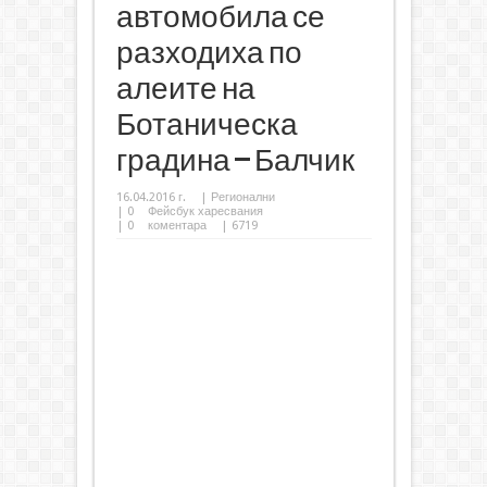
автомобила се
разходиха по
алеите на
Ботаническа
градина – Балчик
16.04.2016 г.
|
Регионални
|
0
Фейсбук харесвания
|
0
коментара
| 6719