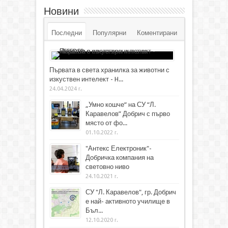
Новини
Последни
Популярни
Коментирани
Първата в света хранилка за животни с
изкуствен интелект - H...
24.04.2024 г.
„Умно кошче“ на СУ “Л.
Каравелов” Добрич с първо
място от фо...
01.10.2022 г.
"Антекс Електроник"-
Добричка компания на
световно ниво
24.10.2021 г.
СУ "Л. Каравелов", гр. Добрич
е най- активното училище в
Бъл...
12.10.2020 г.