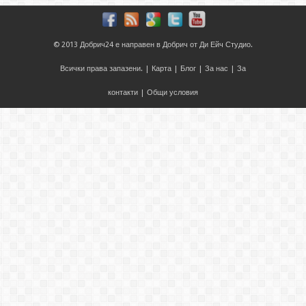
© 2013
Добрич24
е направен в
Добрич
от
Ди Ейч Студио
.
Всички права запазени. |
Карта
|
Блог
|
За нас
|
За
контакти
|
Общи условия