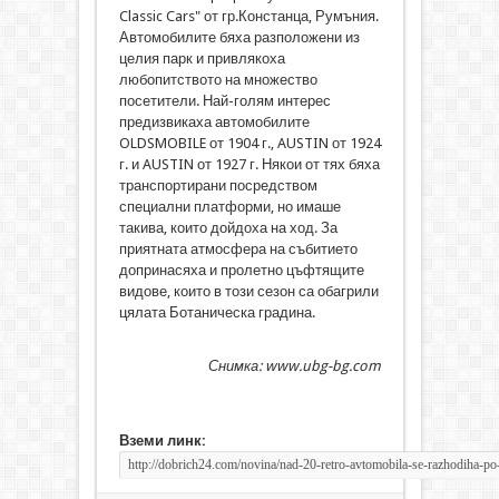
Classic Cars" от гр.Констанца, Румъния.
Автомобилите бяха разположени из
целия парк и привлякоха
любопитството на множество
посетители. Най-голям интерес
предизвикаха автомобилите
OLDSMOBILE от 1904 г., AUSTIN от 1924
г. и AUSTIN от 1927 г. Някои от тях бяха
транспортирани посредством
специални платформи, но имаше
такива, които дойдоха на ход. За
приятната атмосфера на събитието
допринасяха и пролетно цъфтящите
видове, които в този сезон са обагрили
цялата Ботаническа градина.
Снимка: www.ubg-bg.com
Вземи линк: