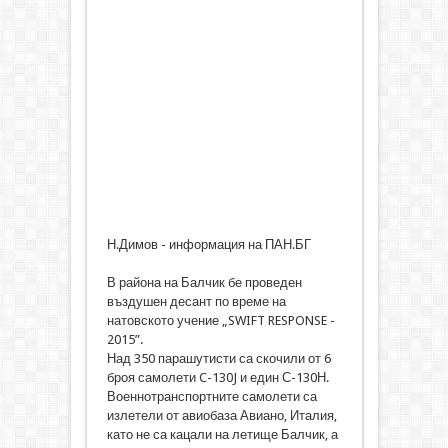
Н.Димов - информация на ПАН.БГ
В района на Балчик бе проведен
въздушен десант по време на
натовското учение „SWIFT RESPONSE -
2015”.
Над 350 парашутисти са скочили от 6
броя самолети C-130J и един С-130Н.
Военнотранспортните самолети са
излетели от авиобаза Авиано, Италия,
като не са кацали на летище Балчик, а