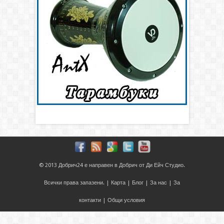
© 2013
Добрич24
е направен в
Добрич
от
Ди Ейч Студио
.
Всички права запазени. |
Карта
|
Блог
|
За нас
|
За
контакти
|
Общи условия