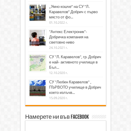
„Умно кошче“ на СУ “Л.
Каравелов” Добрич с първо
място от фо...
01.10.2022 г.
"Антекс Електроник"-
Добричка компания на
световно ниво
24.10.2021 г.
СУ "Л. Каравелов", гр. Добрич
е най- активното училище в
Бъл...
12.10.2020 г.
СУ "Любен Каравелов" ,
ПЪРВОТО училище в Добрич
което излъчв...
15.09.2020 г.
Намерете ни във Facebook