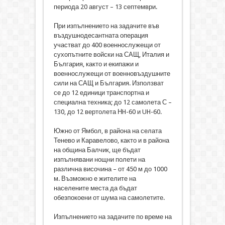
периода 20 август – 13 септември.
При изпълнението на задачите във
въздушнодесантната операция
участват до 400 военнослужещи от
сухопътните войски на САЩ, Италия и
България, както и екипажи и
военнослужещи от военновъздушните
сили на САЩ и България. Използват
се до 12 единици транспортна и
специална техника; до 12 самолета С –
130, до 12 вертолета НH-60 и UH-60.
Южно от Ямбол, в района на селата
Тенево и Каравелово, както и в района
на община Балчик, ще бъдат
изпълнявани нощни полети на
различна височина – от 450 м до 1000
м. Възможно е жителите на
населените места да бъдат
обезпокоени от шума на самолетите.
Изпълнението на задачите по време на