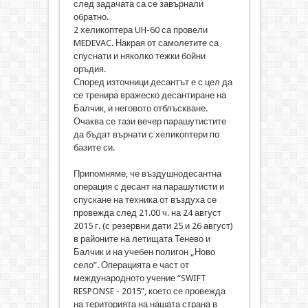
след задачата са се завърнали
обратно.
2 хеликоптера UH-60 са провели
MEDEVAC. Накрая от самолетите са
спуснати и няколко тежки бойни
оръдия.
Според източници десантът е с цел да
се тренира вражеско десантиране на
Балчик, и неговото отблъскване.
Очаква се тази вечер парашутистите
да бъдат върнати с хеликоптери по
базите си.
Припомняме, че въздушнодесантна
операция с десант на парашутисти и
спускане на техника от въздуха се
провежда след 21.00 ч. на 24 август
2015 г. (с резервни дати 25 и 26 август)
в районите на летищата Тенево и
Балчик и на учебен полигон „Ново
село”. Операцията е част от
международното учение “SWIFT
RESPONSE - 2015”, което се провежда
на територията на нашата страна в