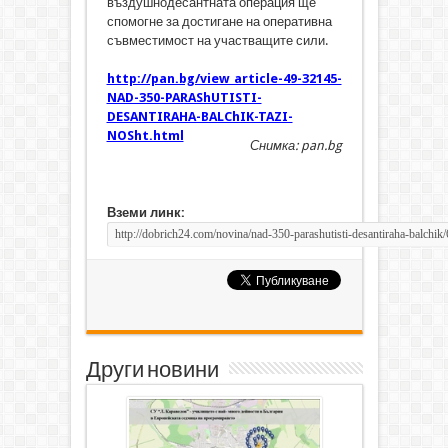
въздушнодесантната операция ще
спомогне за достигане на оперативна
съвместимост на участващите сили.
http://pan.bg/view_article-49-32145-
NAD-350-PARAShUTISTI-
DESANTIRAHA-BALChIK-TAZI-
NOSht.html
Снимка: pan.bg
Вземи линк:
Други новини