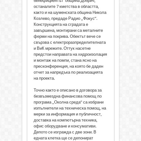
бенефициентът община Добрич,
останалите 7 кметства в областта,
както и на шуменската община Никола
Козлево, предаде Радио „Фокус”.
Конструкцията на сградата е
завършена, монтирани са металните
ферми на покрива. Обектът вече се
свързва с електроразпределителната
и ВиК мрежите. Оттук насетне
предстои направата на хидроизолация
и монтаж на помпи, стана ясно на
пресконференция, на която бе даден
отчет за напредъка по реализацията
на проекта.
Точно както е описано в договора за
безвъзмездна финансова помощ по
програма „Околна среда” са избрани
изпълнители на техническа помощ, на
мерки за информация и публичност,
доставка на компютърна техника,
офис оборудване и консумативи.
Депото се изгражда с две зони. В
едната клетка ще се депонират