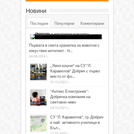
Новини
Последни
Популярни
Коментирани
Първата в света хранилка за животни с
изкуствен интелект - H...
24.04.2024 г.
„Умно кошче“ на СУ “Л.
Каравелов” Добрич с първо
място от фо...
01.10.2022 г.
"Антекс Електроник"-
Добричка компания на
световно ниво
24.10.2021 г.
СУ "Л. Каравелов", гр. Добрич
е най- активното училище в
Бъл...
12.10.2020 г.