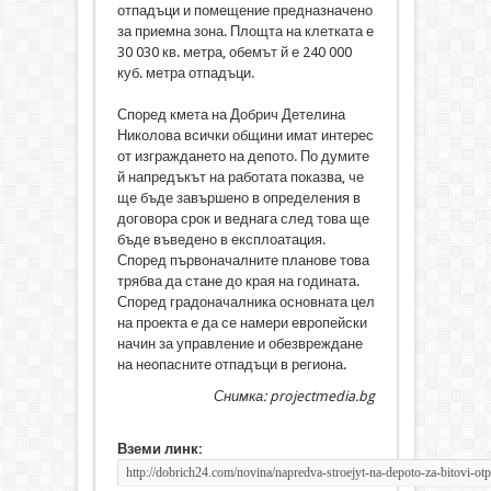
отпадъци и помещение предназначено
за приемна зона. Площта на клетката е
30 030 кв. метра, обемът й е 240 000
куб. метра отпадъци.
Според кмета на Добрич Детелина
Николова всички общини имат интерес
от изграждането на депото. По думите
й напредъкът на работата показва, че
ще бъде завършено в определения в
договора срок и веднага след това ще
бъде въведено в експлоатация.
Според първоначалните планове това
трябва да стане до края на годината.
Според градоначалника основната цел
на проекта е да се намери европейски
начин за управление и обезвреждане
на неопасните отпадъци в региона.
Снимка: projectmedia.bg
Вземи линк: