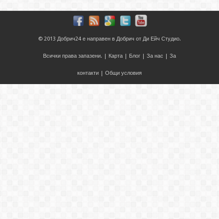
© 2013
Добрич24
е направен в
Добрич
от
Ди Ейч Студио
.
Всички права запазени. |
Карта
|
Блог
|
За нас
|
За
контакти
|
Общи условия