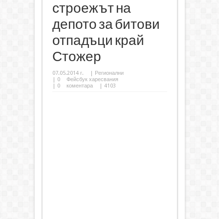
строежът на
депото за битови
отпадъци край
Стожер
07.05.2014 г.
|
Регионални
|
0
Фейсбук харесвания
|
0
коментара
| 4103