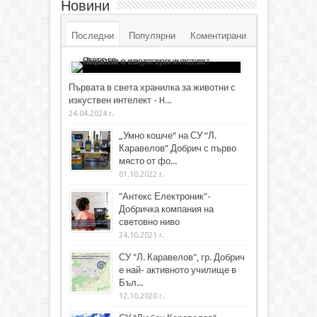
Новини
Последни
Популярни
Коментирани
Първата в света хранилка за животни с
изкуствен интелект - H...
24.04.2024 г.
„Умно кошче“ на СУ “Л.
Каравелов” Добрич с първо
място от фо...
01.10.2022 г.
"Антекс Електроник"-
Добричка компания на
световно ниво
24.10.2021 г.
СУ "Л. Каравелов", гр. Добрич
е най- активното училище в
Бъл...
12.10.2020 г.