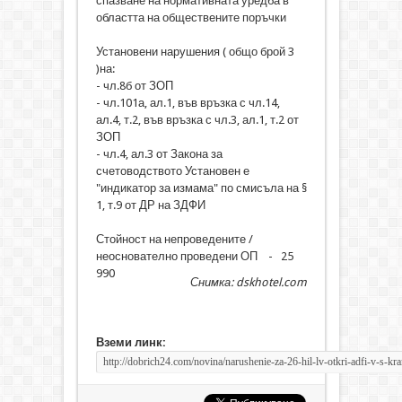
спазване на нормативната уредба в
областта на обществените поръчки
Установени нарушения ( общо брой 3
)на:
- чл.8б от ЗОП
- чл.101а, ал.1, във връзка с чл.14,
ал.4, т.2, във връзка с чл.3, ал.1, т.2 от
ЗОП
- чл.4, ал.3 от Закона за
счетоводството Установен е
"индикатор за измама" по смисъла на §
1, т.9 от ДР на ЗДФИ
Стойност на непроведените /
неоснователно проведени ОП - 25
990
Снимка: dskhotel.com
Вземи линк: