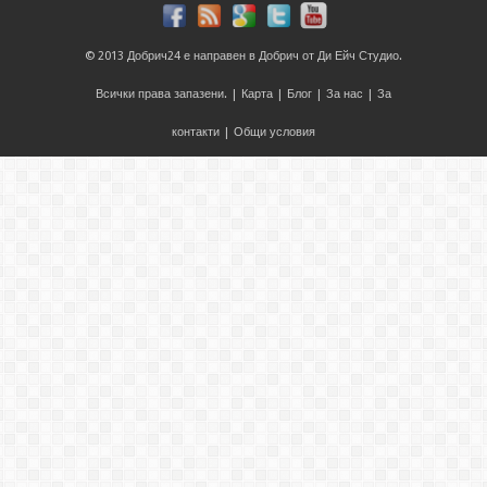
© 2013
Добрич24
е направен в
Добрич
от
Ди Ейч Студио
.
Всички права запазени. |
Карта
|
Блог
|
За нас
|
За
контакти
|
Общи условия