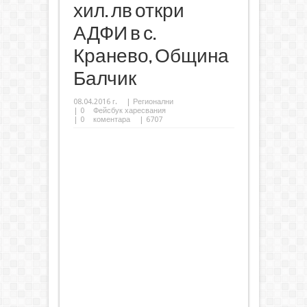
хил. лв откри
АДФИ в с.
Кранево, Община
Балчик
08.04.2016 г.
|
Регионални
|
0
Фейсбук харесвания
|
0
коментара
| 6707