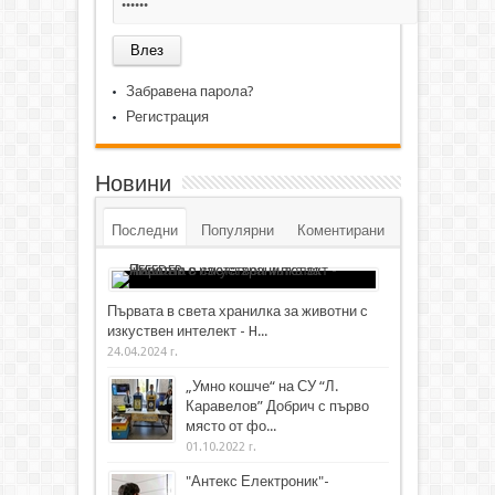
Забравена парола?
Регистрация
Новини
Последни
Популярни
Коментирани
Първата в света хранилка за животни с
изкуствен интелект - H...
24.04.2024 г.
„Умно кошче“ на СУ “Л.
Каравелов” Добрич с първо
място от фо...
01.10.2022 г.
"Антекс Електроник"-