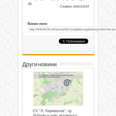
28.
Снимка: dobrich24
Вземи линк:
Други новини
СУ "Л. Каравелов", гр.
Добрич е най- активното