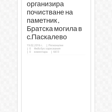
организира
почистване на
паметник ,
Братска могила в
с.Паскалево
19.02.2016 г.
|
Регионални
|
0
Фейсбук харесвания
|
0
коментара
| 6613