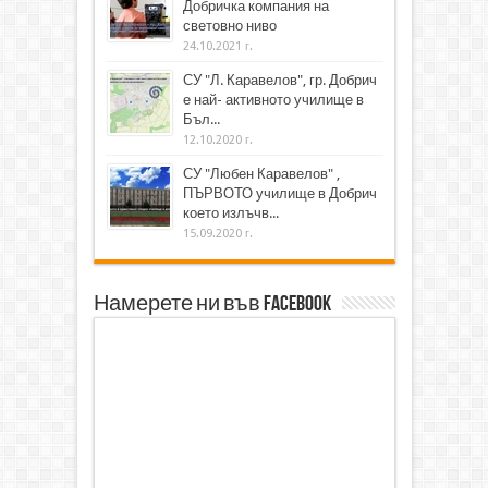
Добричка компания на
световно ниво
24.10.2021 г.
СУ "Л. Каравелов", гр. Добрич
е най- активното училище в
Бъл...
12.10.2020 г.
СУ "Любен Каравелов" ,
ПЪРВОТО училище в Добрич
което излъчв...
15.09.2020 г.
Намерете ни във Facebook