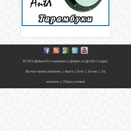
© 2013
Добрич24
е направен в
Добрич
от
Ди Ейч Студио
.
Всички права запазени. |
Карта
|
Блог
|
За нас
|
За
контакти
|
Общи условия