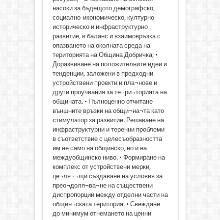
насоки за бъдещото демографско,
социално-икономическо, културно-
историческо и инфраструктурно
развитие, в баланс и взаимовръзка с
опазването на околната среда на
територията на Община Добричка; •
Доразвиване на положителните идеи и
тенденции, заложени в предходни
устройствени проекти и пла¬нове и
други проучвания за те¬ри¬торията на
общината. • Пълноценно отчитане
външните връзки на общи¬на¬та като
стимулатор за развитие. Решаване на
инфраструктурни и теренни проблеми
в съответствие с целесъобразността
им не само на общинско, но и на
междуобщинско ниво. • Формиране на
комплекс от устройствени мерки,
це¬ля¬¬щи създаване на условия за
прео¬доля¬ва¬не на съществени
диспропорции между отделни части на
общин¬ската територия. • Свеждане
до минимум отнемането на ценни