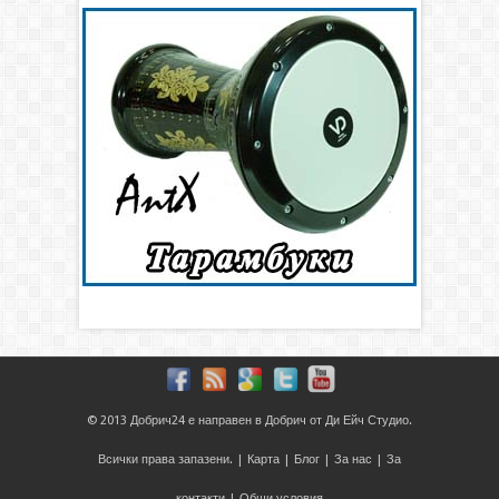
© 2013
Добрич24
е направен в
Добрич
от
Ди Ейч Студио
.
Всички права запазени. |
Карта
|
Блог
|
За нас
|
За
контакти
|
Общи условия