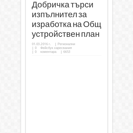
Добричка търси
изпълнител за
изработка на Общ
устройствен план
01.03.2016 г.
|
Регионални
|
0
Фейсбук харесвания
|
0
коментара
| 6653