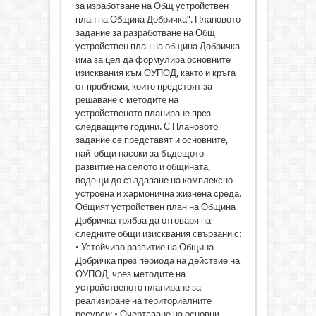
за изработване на Общ устройствен
план на Община Добричка”. Плановото
задание за разработване на Общ
устройствен план на община Добричка
има за цел да формулира основните
изисквания към ОУПОД, както и кръга
от проблеми, които предстоят за
решаване с методите на
устройственото планиране през
следващите години. С Плановото
задание се представят и основните,
най-общи насоки за бъдещото
развитие на селото и общината,
водещи до създаване на комплексно
устроена и хармонична жизнена среда.
Общият устройствен план на Община
Добричка трябва да отговаря на
следните общи изисквания свързани с:
• Устойчиво развитие на Община
Добричка през периода на действие на
ОУПОД, чрез методите на
устройственото планиране за
реализиране на териториалните
ресурси; • Очертаване на основни