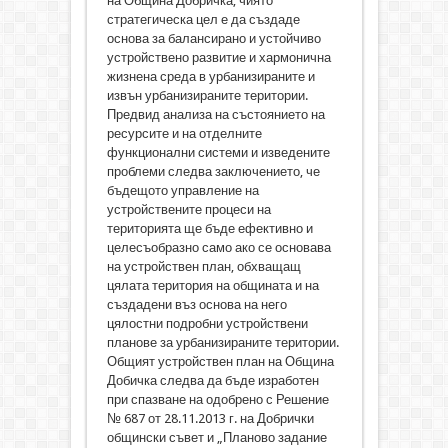
на Община Добричка, чиято
стратегическа цел е да създаде
основа за балансирано и устойчиво
устройствено развитие и хармонична
жизнена среда в урбанизираните и
извън урбанизираните територии.
Предвид анализа на състоянието на
ресурсите и на отделните
функционални системи и изведените
проблеми следва заключението, че
бъдещото управление на
устройствените процеси на
територията ще бъде ефективно и
целесъобразно само ако се основава
на устройствен план, обхващащ
цялата територия на общината и на
създадени въз основа на него
цялостни подробни устройствени
планове за урбанизираните територии.
Общият устройствен план на Община
Добичка следва да бъде изработен
при спазване на одобрено с Решение
№ 687 от 28.11.2013 г. на Добрички
общински съвет и „Планово задание