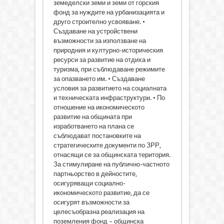
земеделски земи и земи от горския
фонд за нуждите на урбанизацията и
друго строително усвояване. •
Създаване на устройствени
възможности за използване на
природния и културно-историческия
ресурси за развитие на отдиха и
туризма, при съблюдаване режимите
за опазването им. • Създаване
условия за развитието на социалната
и техническата инфраструктури. • По
отношение на икономическото
развитие на общината при
изработването на плана се
съблюдават постановките на
стратегическите документи по ЗРР,
отнасящи се за общинската територия.
За стимулиране на публично-частното
партньорство в дейностите,
осигуряващи социално-
икономическото развитие, да се
осигурят възможности за
целесъобразна реализация на
поземления фонд – общинска