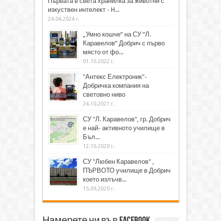
Първата в света хранилка за животни с
изкуствен интелект - H...
24.04.2024 г.
„Умно кошче“ на СУ “Л.
Каравелов” Добрич с първо
място от фо...
01.10.2022 г.
"Антекс Електроник"-
Добричка компания на
световно ниво
24.10.2021 г.
СУ "Л. Каравелов", гр. Добрич
е най- активното училище в
Бъл...
12.10.2020 г.
СУ "Любен Каравелов" ,
ПЪРВОТО училище в Добрич
което излъчв...
15.09.2020 г.
Намерете ни във Facebook