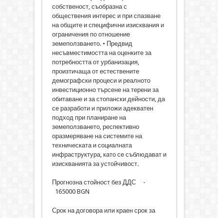
собственост, съобразна с
обществения интерес и при спазване
на общите и специфични изисквания и
ограничения по отношение
земеползването. • Предвид
несъвместимостта на оценките за
потребността от урбанизация,
произтичаща от естествените
демографски процеси и реалното
инвестиционно търсене на терени за
обитаване и за стопански дейности, да
се разработи и приложи адекватен
подход при планиране на
земеползването, респективно
оразмеряване на системите на
техническата и социалната
инфраструктура, като се съблюдават и
изискванията за устойчивост.
Прогнозна стойност без ДДС -
165000 BGN
Срок на договора или краен срок за