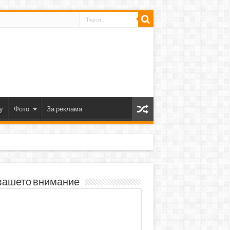
y
Фото
За реклама
вашето внимание