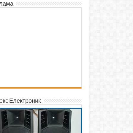
лама
екс Електроник