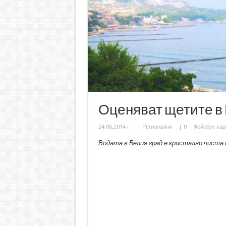
Оценяват щетите в
24.06.2014 г.
|
Регионални
|
0
Фейсбук хар
Водата в Белия град е кристално чиста и