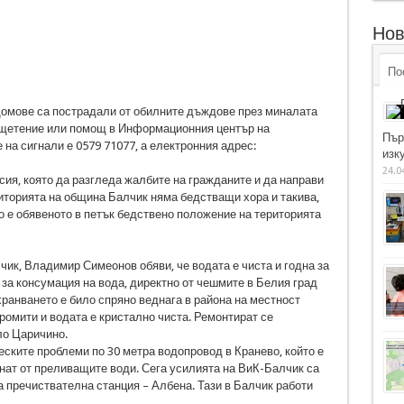
Нов
По
домове са пострадали от обилните дъждове през миналата
зщетение или помощ в Информационния център на
Пър
на сигнали е 0579 71077, а електронния адрес:
изку
24.0
ия, която да разгледа жалбите на гражданите и да направи
риторията на община Балчик няма бедстващи хора и такива,
о е обявеното в петък бедствено положение на територията
ик, Владимир Симеонов обяви, че водата е чиста и годна за
 за консумация на вода, директно от чешмите в Белия град
хранването е било спряно веднага в района на местност
ромити и водата е кристално чиста. Ремонтират се
ло Царичино.
ските проблеми по 30 метра водопровод в Кранево, който е
снат от преливащите води. Сега усилията на ВиК-Балчик са
а пречиствателна станция – Албена. Тази в Балчик работи