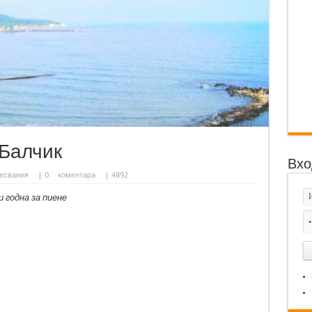
 Балчик
Вхо
есвания
|
0
коментара
| 4892
 годна за пиене