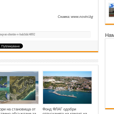
Снимка: www.novini.bg
Нам
ори на становища от
Фонд ФЛАГ одобри
твено обсъждане за
отпускането на кредит на