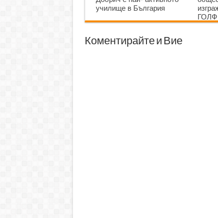
училище в България
изгр
ГОЛФ
Коментирайте и Вие