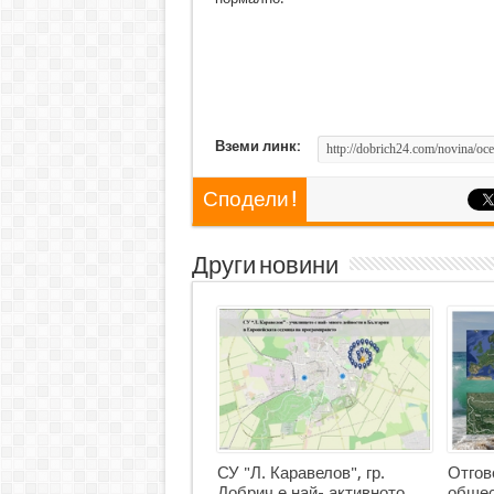
Вземи линк:
Сподели !
Други новини
СУ "Л. Каравелов", гр.
Отгов
Добрич е най- активното
общес