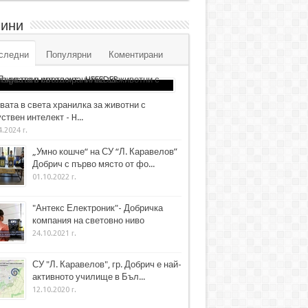
ини
следни
Популярни
Коментирани
вата в света хранилка за животни с
ствен интелект - H...
4.2024 г.
„Умно кошче“ на СУ “Л. Каравелов”
Добрич с първо място от фо...
01.10.2022 г.
"Антекс Електроник"- Добричка
компания на световно ниво
24.10.2021 г.
СУ "Л. Каравелов", гр. Добрич е най-
активното училище в Бъл...
12.10.2020 г.