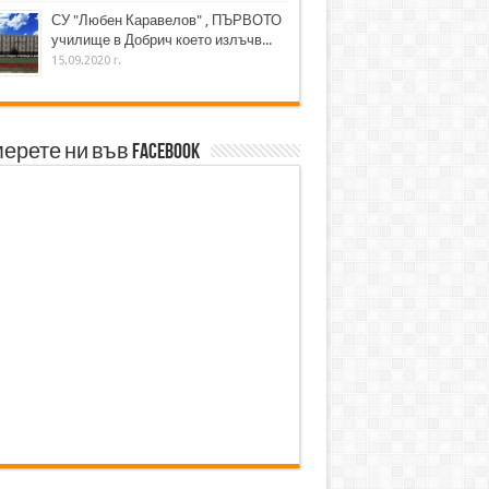
СУ "Любен Каравелов" , ПЪРВОТО
училище в Добрич което излъчв...
15.09.2020 г.
ерете ни във Facebook