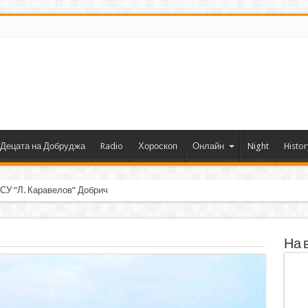
Децата на Добруджа
Radio
Хороскоп
Онлайн
Night
Histor
 СУ “Л. Каравелов” Добрич с първо място от форум по робо
На 