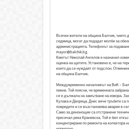
Всички жители на община Балчик, чиито 
седмица, могат да подадат молби за обе
администрацията. Телефонът за подаване 
mayor@balchik.bg.
Кметът Николай Ангелов е назначил комис
оценка на щетите. Установено е, че на те
които да се нуждаят от подслон. Отменен
на община Балчик.
Междувременно началникът на ВиК – Балч
пиене. Той поясни, че временната забрана
се е дължала на замътване на извора. За
Кулака и Двореца. Днес вече тръбите са п
повредите и се възстановява авария в се
Само за денонощие са отстранени техниче
пресичал река Краневска. Той е бил откъ
концентрирани по ремонта на колектора н
нормално.