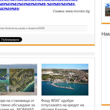
B8%D0%B2%D0%B0%D0%BB-%D0%BD%D0%B0-
82%D0%B0/
Снимка: www.monitor.bg
Нам
ори на становища от
Фонд ФЛАГ одобри
твено обсъждане за
отпускането на кредит на
аждане на „МОМЧИЛ
община Балчик