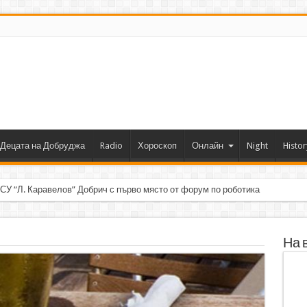
Децата на Добруджа
Radio
Хороскоп
Онлайн
Night
Histor
 СУ “Л. Каравелов” Добрич с първо място от форум по роботика
На 