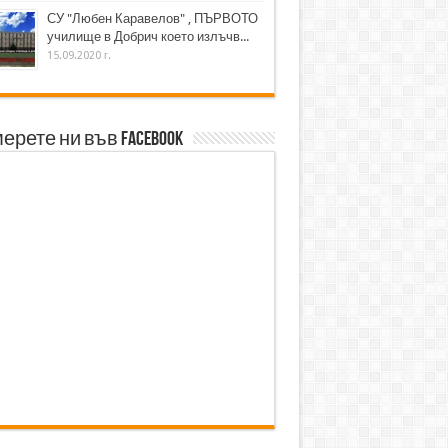
СУ "Любен Каравелов" , ПЪРВОТО
училище в Добрич което излъчв...
15.09.2020 г.
ерете ни във Facebook