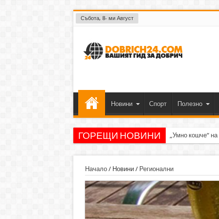
Събота, 8- ми Август
Новини
Спорт
Полезно
ГОРЕЩИ НОВИНИ
„Умно кошче“ на
Начало
/
Новини
/
Регионални