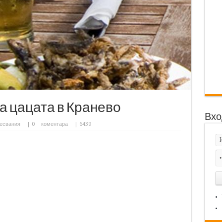
а цацата в Кранево
Вхо
есвания
|
0
коментара
| 6439