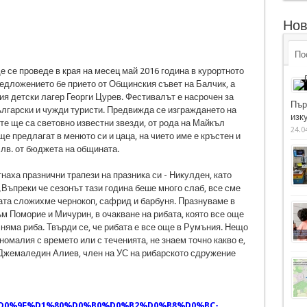
Нов
По
е се проведе в края на месец май 2016 година в курортното
едложението бе прието от Общинския съвет на Балчик, а
я детски лагер Георги Цурев. Фестивалът е насрочен за
Пър
български и чужди туристи. Предвижда се изграждането на
изку
те ще са световно известни звезди, от рода на Майкъл
24.0
е предлагат в менюто си и цаца, на чието име е кръстен и
 лв. от бюджета на общината.
наха празнични трапези на празника си - Никулден, като
Въпреки че сезонът тази година беше много слаб, все сме
ата сложихме чернокоп, сафрид и барбуня. Празнуваме в
ъм Поморие и Мичурин, в очакване на рибата, която все още
 няма риба. Твърди се, че рибата е все още в Румъния. Нещо
номалия с времето или с теченията, не знаем точно какво е,
 Джемаледин Алиев, член на УС на рибарското сдружение
74-%D0%9F%D1%80%D0%B0%D0%B2%D0%B8%D0%BC-