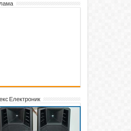
лама
екс Електроник