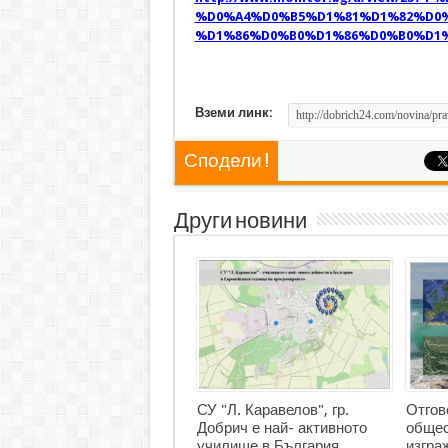
%D0%A4%D0%B5%D1%81%D1%82%D0%
%D1%86%D0%B0%D1%86%D0%B0%D1%
Вземи линк:
Сподели !
Други новини
СУ "Л. Каравелов", гр.
Отгов
Добрич е най- активното
общес
училище в България
изгр