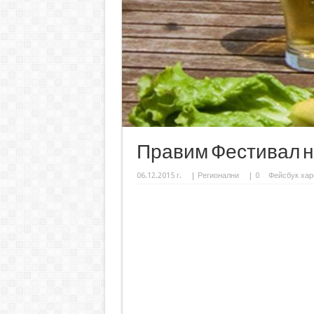
Правим Фестивал н
06.12.2015 г.
|
Регионални
|
0
Фейсбук хар