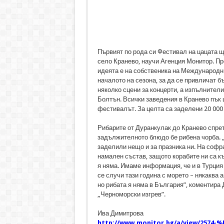
Първият по рода си Фестивал на цацата щ
село Кранево, научи Агенция Монитор. Пр
идеята е на собственика на Международни
началото на сезона, за да се привличат 
няколко сцени за концерти, а изпълнители
Болтън. Всички заведения в Кранево пък щ
фестивалът. За целта са заделени 20 000
Рибарите от Дуранкулак до Кранево спрет
задължителното блюдо бе рибена чорба. „
заделили нещо и за празника ни. На софр
намален състав, защото корабите ни са к
я няма. Имаме информация, че и в Турция
се случи тази година с морето – някаква а
но рибата я няма в България”, коментира
„Черноморски изгрев”.
Ива Димитрова
http://www.monitor.bg/a/view/25