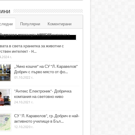
ини
следни
Популярни
Коментирани
вата в света хранилка за животни с
ствен интелект - H...
4.2024 г.
„Умно кошче“ на СУ “Л. Каравелов”
Добрич с първо място от фо...
01.10.2022 г.
"Антекс Електроник"- Добричка
компания на световно ниво
24.10.2021 г.
СУ "Л. Каравелов", гр. Добрич е най-
активното училище в Бъл...
12.10.2020 г.