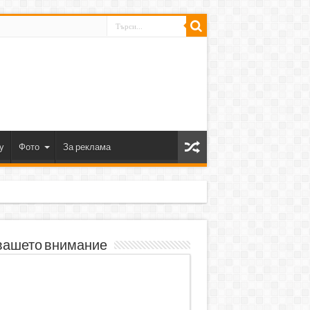
y
Фото
За реклама
вашето внимание