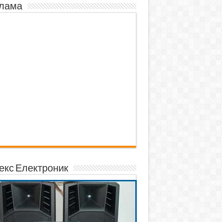
лама
екс Електроник