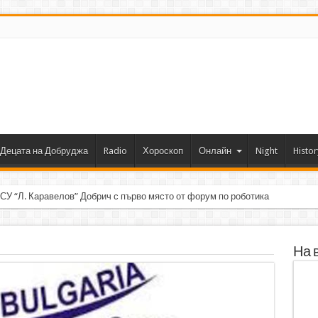
Децата на Добруджа
Radio
Хороскоп
Онлайн
Night
Histor
 СУ “Л. Каравелов” Добрич с първо място от форум по роботика
На 