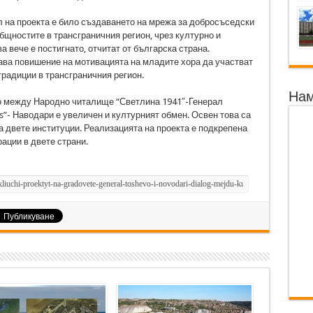
л на проекта е било създаването на мрежа за добросъседски
бщностите в трансграничния регион, чрез културно и
 вече е постигнато, отчитат от българска страна.
ава повишение на мотивацията на младите хора да участват
традиции в трансграничния регион.
Нам
о между Народно читалище “Светлина 1941″-Генерал
s”- Наводари е увеличен и културният обмен. Освен това са
а двете институции. Реализацията на проекта е подкрепена
ации в двете страни.