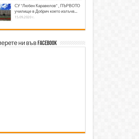
СУ "Любен Каравелов" , ПЪРВОТО
училище в Добрич което излъчв...
15.09.2020 г.
ерете ни във Facebook