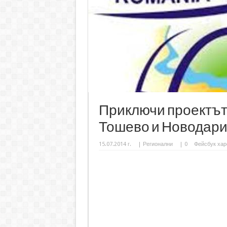
Приключи проектът
Тошево и Новодари 
15.07.2014 г.
|
Регионални
|
0
Фейсбук хар