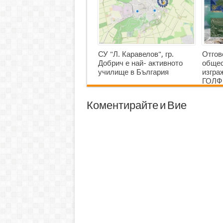
СУ "Л. Каравелов", гр.
Отгов
Добрич е най- активното
общес
училище в България
изгр
ГОЛФ
Коментирайте и Вие