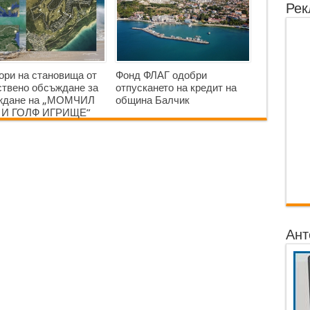
Рек
ори на становища от
Фонд ФЛАГ одобри
твено обсъждане за
отпускането на кредит на
аждане на „МОМЧИЛ
община Балчик
 И ГОЛФ ИГРИЩЕ”
Ант