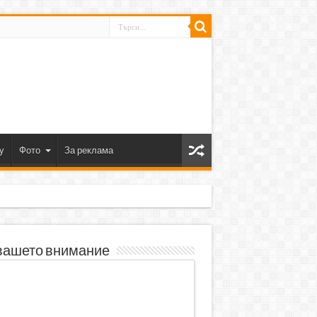
y
Фото
За реклама
вашето внимание