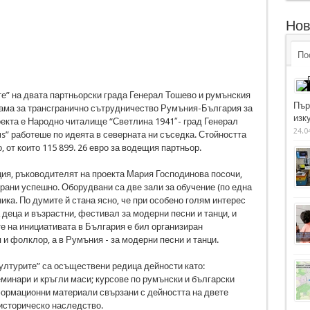
Нов
По
е” на двата партньорски града Генерал Тошево и румънския
Пър
рама за трансгранично сътрудничество Румъния-България за
изку
екта е Народно читалище “Светлина 1941″- град Генерал
24.0
us” работеше по идеята в северната ни съседка. Стойността
о, от които 115 899. 26 евро за водещия партньор.
ия, ръководителят на проекта Мария Господинова посочи,
ирани успешно. Оборудвани са две зали за обучение (по една
ика. По думите й стана ясно, че при особено голям интерес
еца и възрастни, фестивал за модерни песни и танци, и
е на инициативата в България е бил организиран
и фолклор, а в Румъния - за модерни песни и танци.
ултурите” са осъществени редица дейности като:
еминари и кръгли маси; курсове по румънски и български
нформационни материали свързани с дейността на двете
историческо наследство.