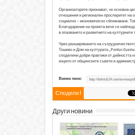
Организаторите признават, че основна це
отношения и регионален просперитет на о
социално – икономическо сближаване. Това
Благодарение на проекта вече се наблюд
в опазването и развитието на културните 
Чрез разширяването на сътрудничествот
Тошево и Дом на културата „Pontus Euxinu
споделени добри практики от дейността н
изцяло от общинските съвети и администр
Вземи линк:
Сподели !
Други новини