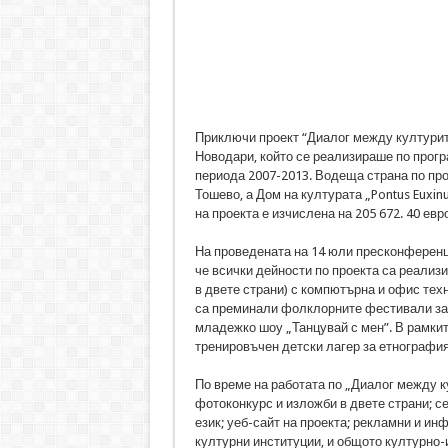
Приключи проект “Диалог между културит
Новодари, който се реализираше по прог
периода 2007-2013. Водеща страна по про
Тошево, а Дом на културата „Pontus Euxin
на проекта е изчислена на 205 672. 40 евр
На проведената на 14 юли пресконференц
че всички дейности по проекта са реализ
в двете страни) с компютърна и офис техн
са преминали фолклорните фестивали за д
младежко шоу „Танцувай с мен”. В рамкит
тренировъчен детски лагер за етнография 
По време на работата по „Диалог между к
фотоконкурс и изложби в двете страни; с
език; уеб-сайт на проекта; рекламни и и
културни институции, и общото културно-