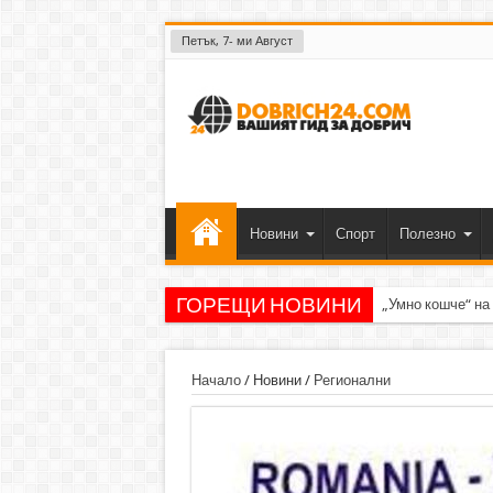
Петък, 7- ми Август
Новини
Спорт
Полезно
ГОРЕЩИ НОВИНИ
„Умно кошче“ на
Начало
/
Новини
/
Регионални