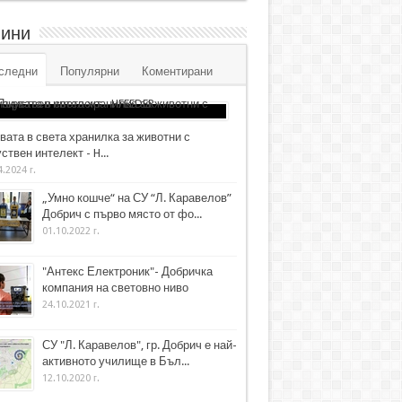
ини
следни
Популярни
Коментирани
вата в света хранилка за животни с
ствен интелект - H...
4.2024 г.
„Умно кошче“ на СУ “Л. Каравелов”
Добрич с първо място от фо...
01.10.2022 г.
"Антекс Електроник"- Добричка
компания на световно ниво
24.10.2021 г.
СУ "Л. Каравелов", гр. Добрич е най-
активното училище в Бъл...
12.10.2020 г.