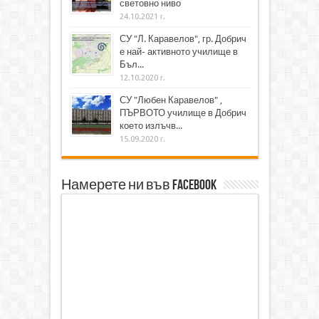
световно ниво
24.10.2021 г.
СУ "Л. Каравелов", гр. Добрич
е най- активното училище в
Бъл...
12.10.2020 г.
СУ "Любен Каравелов" ,
ПЪРВОТО училище в Добрич
което излъчв...
15.09.2020 г.
Намерете ни във Facebook