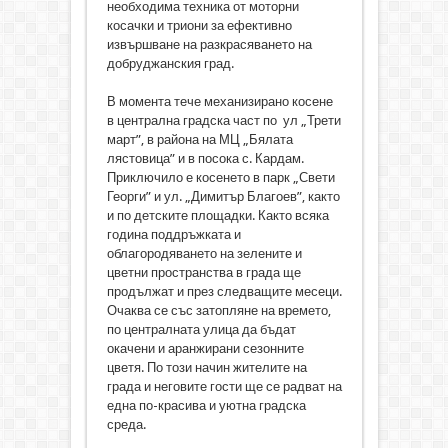
необходима техника от моторни
косачки и триони за ефективно
извършване на разкрасяването на
добруджанския град.
В момента тече механизирано косене
в централна градска част по ул „Трети
март”, в района на МЦ „Бялата
лястовица” и в посока с. Кардам.
Приключило е косенето в парк „Свети
Георги” и ул. „Димитър Благоев”, както
и по детските площадки. Както всяка
година поддръжката и
облагородяването на зелените и
цветни пространства в града ще
продължат и през следващите месеци.
Очаква се със затопляне на времето,
по централната улица да бъдат
окачени и аранжирани сезонните
цветя. По този начин жителите на
града и неговите гости ще се радват на
една по-красива и уютна градска
среда.