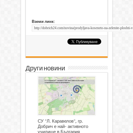
Вземи линк:
Други новини
СУ "Л. Каравелов", гр.
Добрич е най- активното
училище в България