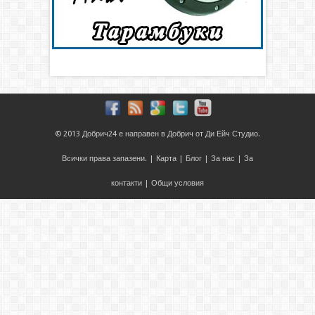
© 2013
Добрич24
е направен в
Добрич
от
Ди Ейч Студио
.
Всички права запазени. |
Карта
|
Блог
|
За нас
|
За
контакти
|
Общи условия