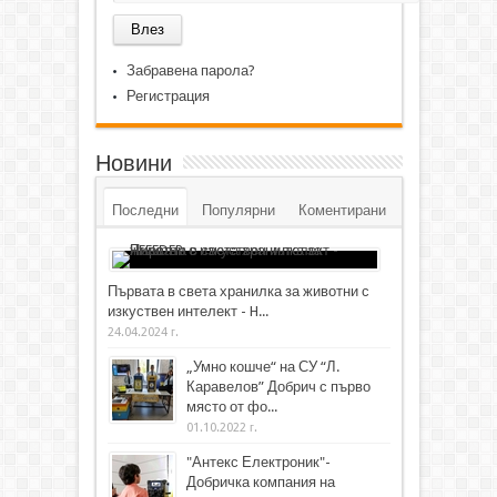
Забравена парола?
Регистрация
Новини
Последни
Популярни
Коментирани
Първата в света хранилка за животни с
изкуствен интелект - H...
24.04.2024 г.
„Умно кошче“ на СУ “Л.
Каравелов” Добрич с първо
място от фо...
01.10.2022 г.
"Антекс Електроник"-
Добричка компания на