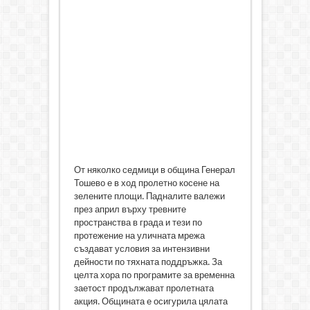
От няколко седмици в община Генерал
Тошево е в ход пролетно косене на
зелените площи. Падналите валежи
през април върху тревните
пространства в града и тези по
протежение на уличната мрежа
създават условия за интензивни
дейности по тяхната поддръжка. За
целта хора по програмите за временна
заетост продължават пролетната
акция. Общината е осигурила цялата