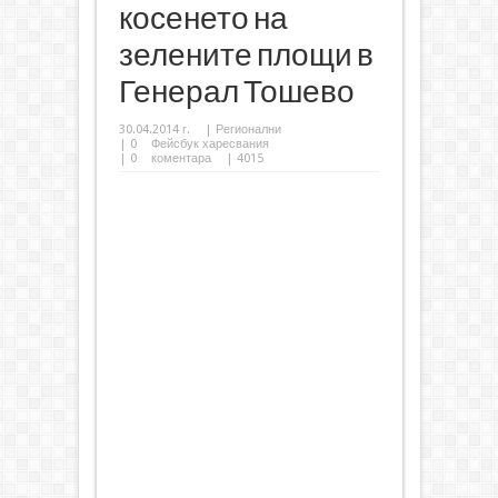
косенето на
зелените площи в
Генерал Тошево
30.04.2014 г.
|
Регионални
|
0
Фейсбук харесвания
|
0
коментара
| 4015