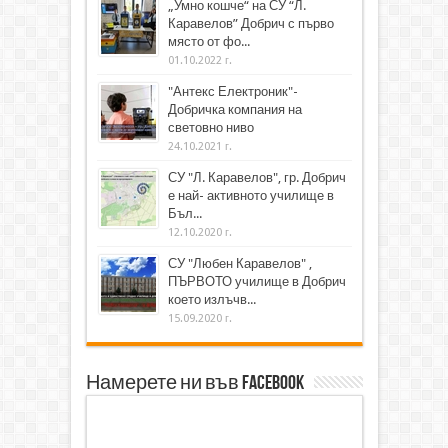
„Умно кошче“ на СУ “Л.
Каравелов” Добрич с първо
място от фо...
01.10.2022 г.
"Антекс Електроник"-
Добричка компания на
световно ниво
24.10.2021 г.
СУ "Л. Каравелов", гр. Добрич
е най- активното училище в
Бъл...
12.10.2020 г.
СУ "Любен Каравелов" ,
ПЪРВОТО училище в Добрич
което излъчв...
15.09.2020 г.
Намерете ни във Facebook