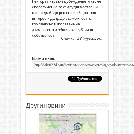
Ректорът изразява убеждението си, че
споразумение за сътрудничество би
могло да бъде решено в обществен
интерес и да даде възможност за
комплексно използване на
държавната и общинска публична
собственост.
Снимка: i58.tinypic.com
Вземи линк:
Други новини