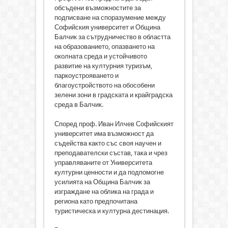
обсъдени възможностите за
подписване на споразумение между
Софийския университет и Община
Балчик за сътрудничество в областта
на образованието, опазването на
околната среда и устойчивото
развитие на културния туризъм,
паркоустрояването и
благоустройството на обособени
зелени зони в градската и крайградска
среда в Балчик.
Според проф. Иван Илчев Софийският
университет има възможност да
съдейства както със своя научен и
преподавателски състав, така и чрез
управляваните от Университета
културни ценности и да подпомогне
усилията на Община Балчик за
изграждане на облика на града и
региона като предпочитана
туристическа и културна дестинация.