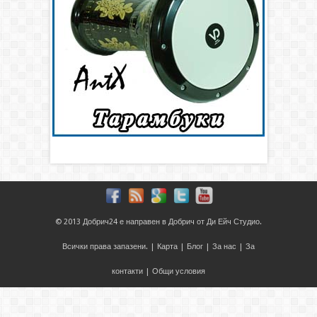
© 2013
Добрич24
е направен в
Добрич
от
Ди Ейч Студио
.
Всички права запазени. |
Карта
|
Блог
|
За нас
|
За
контакти
|
Общи условия