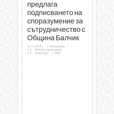
предлага
подписването на
споразумение за
сътрудничество с
Община Балчик
11.11.2014 г.
|
Регионални
|
0
Фейсбук харесвания
|
0
коментара
| 5385