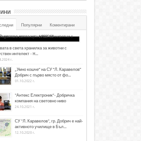
ини
следни
Популярни
Коментирани
вата в света хранилка за животни с
ствен интелект - H...
4.2024 г.
„Умно кошче“ на СУ “Л. Каравелов”
Добрич с първо място от фо...
01.10.2022 г.
"Антекс Електроник"- Добричка
компания на световно ниво
24.10.2021 г.
СУ "Л. Каравелов", гр. Добрич е най-
активното училище в Бъл...
12.10.2020 г.