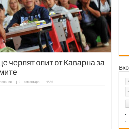
е черпят опит от Каварна за
Вхо
омите
есвания
|
0
коментара
| 4566