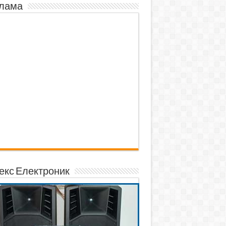
лама
екс Електроник