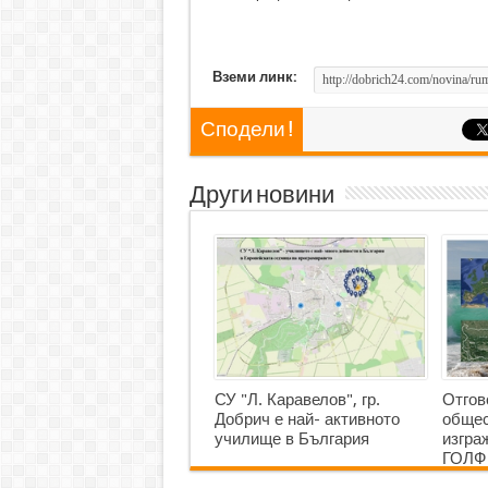
Вземи линк:
Сподели !
Други новини
СУ "Л. Каравелов", гр.
Отгов
Добрич е най- активното
общес
училище в България
изгр
ГОЛФ