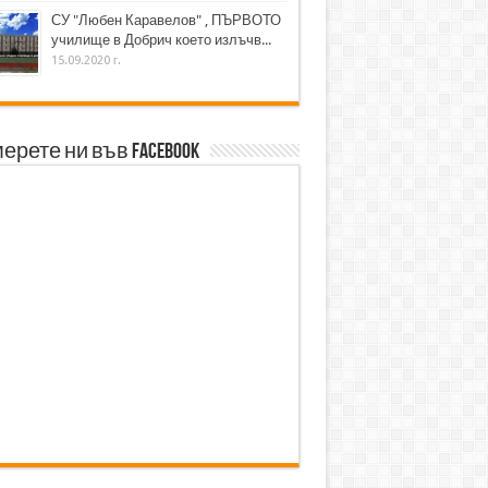
СУ "Любен Каравелов" , ПЪРВОТО
училище в Добрич което излъчв...
15.09.2020 г.
ерете ни във Facebook