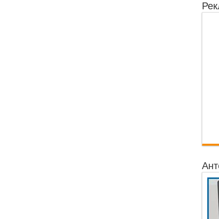
Рек
Ант