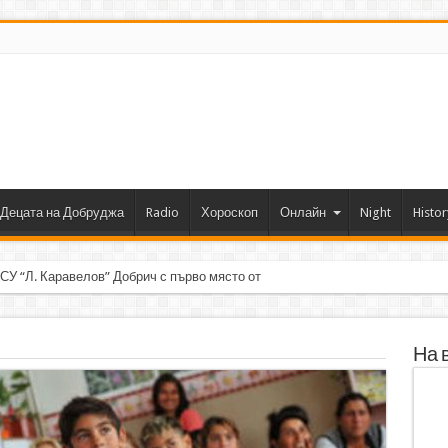
Децата на Добруджа
Radio
Хороскоп
Онлайн
Night
Histor
 СУ “Л. Каравелов” Добрич с първо място от форум по роботика
На 