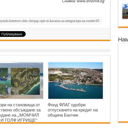
Снимка: www.dnevnik.bg
Нам
ори на становища от
Фонд ФЛАГ одобри
твено обсъждане за
отпускането на кредит на
аждане на „МОМЧИЛ
община Балчик
 И ГОЛФ ИГРИЩЕ”