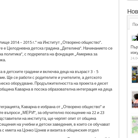
Нов
По
лище 2014 – 2015 г.” на Институт „Отворено общество”.
Пър
те е Целодневна детска градина „Детелина”. Начинанието се
изку
а политика”, с подкрепата на фондация „Америка за
24.0
ка.
 в детските градини и включва деца на възраст 3 - 5
ие. Ще се работи с родителите и учителите, а детското
ческо оборудване. Продължителността на проекта е десет
 община Каварна в посока образователна интеграция на деца
теграцията, Каварна е избрана от „Отворено общество” и
те въпроси „МЕРИ”, за обучително посещение на 22 и 23
едставители на института, ще черпят опит от община
сещения на учебни и детски заведения, в които се обучават
а с кмета на Цонко Цонев и визита в общинския отдел