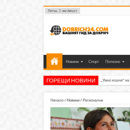
Петък, 7- ми Август
Новини
Спорт
Полезно
ГОРЕЩИ НОВИНИ
„Умно кошче“ на
Начало
/
Новини
/
Регионални