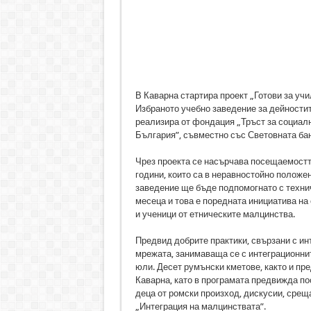
В Каварна стартира проект „Готови за учи
Избраното учебно заведение за дейности
реализира от фондация „Тръст за социалн
България”, съвместно със Световната бан
Чрез проекта се насърчава посещаемостта
години, които са в неравностойно положен
заведение ще бъде подпомогнато с техни
месеца и това е поредната инициатива на
и ученици от етническите малцинства.
Предвид добрите практики, свързани с ин
мрежата, занимаваща се с интеграционни
юли. Десет румънски кметове, както и пр
Каварна, като в програмата предвижда по
деца от ромски произход, дискусии, срещ
„Интеграция на малцинствата”.