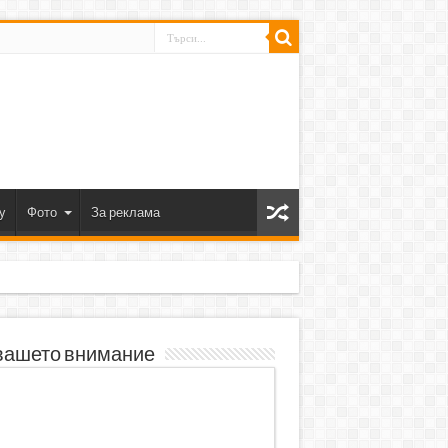
y
Фото
За реклама
вашето внимание