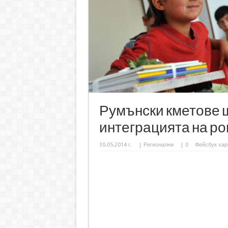
Румънски кметове щ
интеграцията на р
30.05.2014 г.
|
Регионални
|
0
Фейсбук хар