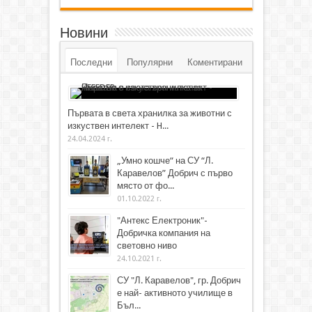
Новини
Последни
Популярни
Коментирани
Първата в света хранилка за животни с
изкуствен интелект - H...
24.04.2024 г.
„Умно кошче“ на СУ “Л.
Каравелов” Добрич с първо
място от фо...
01.10.2022 г.
"Антекс Електроник"-
Добричка компания на
световно ниво
24.10.2021 г.
СУ "Л. Каравелов", гр. Добрич
е най- активното училище в
Бъл...