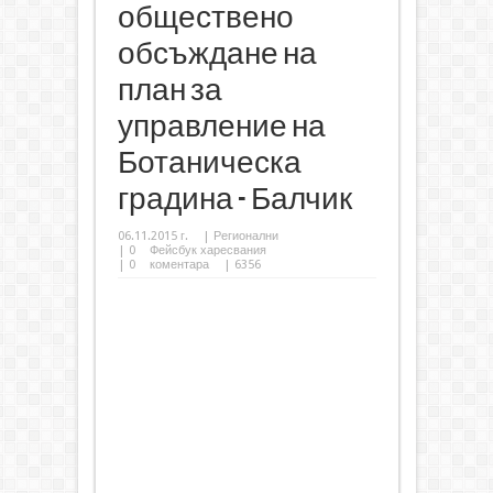
обществено
обсъждане на
план за
управление на
Ботаническа
градина - Балчик
06.11.2015 г.
|
Регионални
|
0
Фейсбук харесвания
|
0
коментара
| 6356