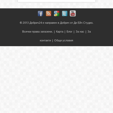
© 2013
Добрич24
е направен в
Добрич
от
Ди Ейч Студио
.
Всички права запазени. |
Карта
|
Блог
|
За нас
|
За
контакти
|
Общи условия