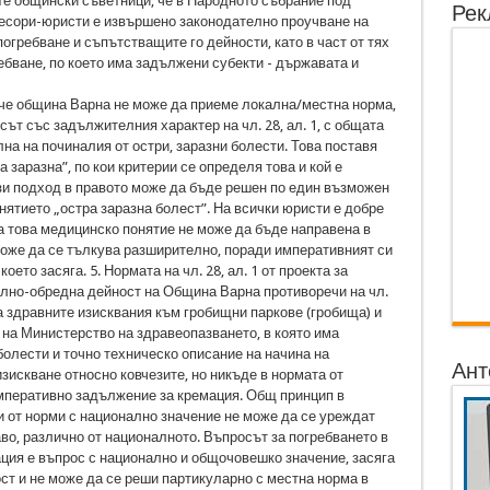
е общински съветници, че в Народното събрание под
Рек
есори-юристи е извършено законодателно проучване на
огребване и съпътстващите го дейности, като в част от тях
ебване, по което има задължени субекти - държавата и
е, че община Варна не може да приеме локална/местна норма,
ът със задължителния характер на чл. 28, ал. 1, с общата
а на починалия от остри, заразни болести. Това поставя
 заразна”, по кои критерии се определя това и кой е
зи подход в правото може да бъде решен по един възможен
нятието „остра заразна болест”. На всички юристи е добре
а това медицинско понятие не може да бъде направена в
може да се тълкува разширително, поради императивният си
оето засяга. 5. Нормата на чл. 28, ал. 1 от проекта за
ално-обредна дейност на Община Варна противоречи на чл.
за здравните изисквания към гробищни паркове (гробища) и
 на Министерство на здравеопазването, в която има
болести и точно техническо описание на начина на
Ант
изискване относно ковчезите, но никъде в нормата от
мперативно задължение за кремация. Общ принцип в
ни от норми с национално значение не може да се уреждат
о, различно от националното. Въпросът за погребването в
ация е въпрос с национално и общочовешко значение, засяга
т и не може да се реши партикуларно с местна норма в