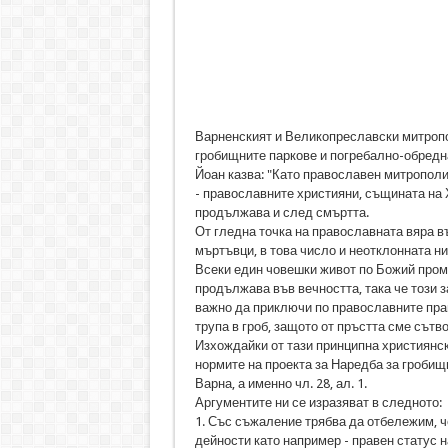
Варненският и Великопреславски митропо
гробищните паркове и погребално-обредн
Йоан казва: "Като православен митрополит
- православните християни, същината на 
продължава и след смъртта.
От гледна точка на православната вяра в
мъртъвци, в това число и неотклонната ни
Всеки един човешки живот по Божий пром
продължава във вечността, така че този 
важно да приключи по православните прав
трупа в гроб, защото от пръстта сме сътв
Изхождайки от тази принципна християнск
нормите на проекта за Наредба за гробищ
Варна, а именно чл. 28, ал. 1.
Аргументите ни се изразяват в следното:
1. Със съжаление трябва да отбележим, ч
дейности като например - правен статус н