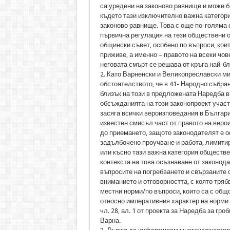
са уредени на законово равнище и може б
където тази изключително важна категор
законово равнище. Това с още по-голяма 
първична регулация на тези обществени о
общински съвет, особено по въпроси, коит
приживе, а именно – правото на всеки чов
неговата смърт се решава от кръга най-б
2. Като Варненски и Великопреславски ми
обстоятелството, че в 41- Народно събран
близък на този в предложената Наредба в
обсъжданията на този законопроект участ
засяга всички вероизповедания в България
известен смисъл част от правото на верои
до приемането, защото законодателят е о
задълбочено проучване и работа, лимитир
или късно тази важна категория обществе
контекста на това осъзнаване от законода
въпросите на погребването и свързаните 
вниманието и отговорността, с която тря
местни норми/по въпроси, които са с общ
относно императивния характер на норми 
чл. 28, ал. 1 от проекта за Наредба за г
Варна.