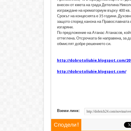
внесен от кмета на града Детелина Никол
изграждане на крематориум върху 400 кв. м
Срокът на концесията е 35 години. Духов
защото според канона на Православната ц
изгаряни.
По предложение на Атанас Атанасов, койт
оттеглена. Отсрочката бе направена, за д
обмислят добре решението си.
http://dobrotoliubie.blogspot.com/20
http://dobrotoliubie.blogspot.com/
Вземи линк:
Сподели !