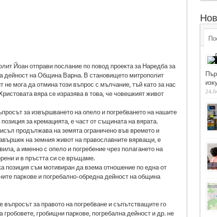
Нов
По
лит Йоан отправи послание по повод проекта за Наредба за
Пър
а дейност на Община Варна. В становището митрополит
изку
 не мога да отмина този въпрос с мълчание, тъй като за нас
24.0
Христовата вяра се изразява в това, че човешкият живот
ъпросът за извършването на опело и погребването на нашите
 позиция за кремацията, е част от същината на вярата.
исъл продължава на земята ограничено във времето и
завършек на земния живот на православните вярващи, е
ила, а именно с опело и погребение чрез полагането на
орени и в пръстта си се връщаме.
а позиция съм мотивиран да взема отношение по една от
ните паркове и погребално-обредна дейност на община
е въпросът за правото на погребване и съпътстващите го
а гробовете, гробищни паркове, погребална дейност и др. не