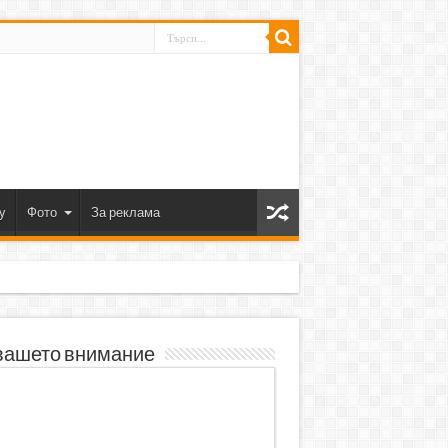
y
Фото
За реклама
вашето внимание