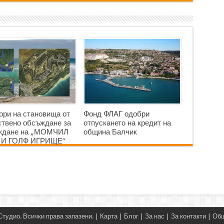
ори на становища от
Фонд ФЛАГ одобри
твено обсъждане за
отпускането на кредит на
аждане на „МОМЧИЛ
община Балчик
 И ГОЛФ ИГРИЩЕ”
Студио
. Всички права запазени. |
Карта
|
Блог
|
За нас
|
За контакти
|
Общ