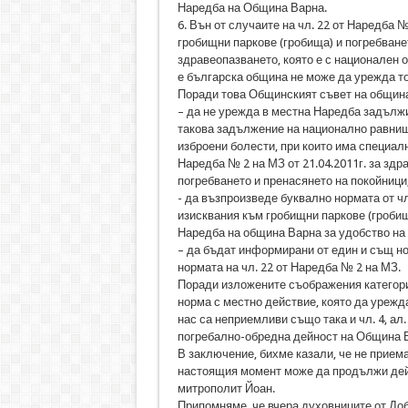
Наредба на Община Варна.
6. Вън от случаите на чл. 22 от Наредба №
гробищни паркове (гробища) и погребване
здравеопазването, която е с национален о
е българска община не може да урежда то
Поради това Общинският съвет на общин
– да не урежда в местна Наредба задължи
такова задължение на национално равнище
изброени болести, при които има специалн
Наредба № 2 на МЗ от 21.04.2011г. за здр
погребването и пренасянето на покойници
- да възпроизведе буквално нормата от чл
изисквания към гробищни паркове (гробищ
Наредба на община Варна за удобство на
– да бъдат информирани от един и същ но
нормата на чл. 22 от Наредба № 2 на МЗ.
Поради изложените съображения категори
норма с местно действие, която да урежд
нас са неприемливи също така и чл. 4, ал. 
погребално-обредна дейност на Община 
В заключение, бихме казали, че не прием
настоящия момент може да продължи дейс
митрополит Йоан.
Припомняме, че вчера духовниците от Доб