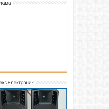
лама
екс Електроник