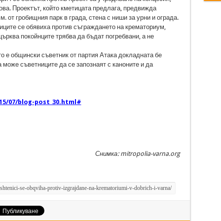
ова. Проектът, който кметицата предлага, предвижда
. от гробищния парк в града, стена с ниши за урни и ограда.
ниците се обявиха против съграждането на крематориум,
ърква покойнците трябва да бъдат погребвани, а не
о е общински съветник от партия Атака докладната бе
а може съветниците да се запознаят с каноните и да
15/07/blog-post_30.html#
Снимка: mitropolia-varna.org