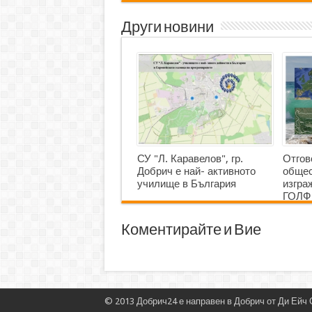
Други новини
СУ "Л. Каравелов", гр.
Отгов
Добрич е най- активното
общес
училище в България
изгр
ГОЛФ
Коментирайте и Вие
© 2013
Добрич24
е направен в
Добрич
от
Ди Ейч 