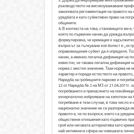
3. Държа да информирам многоуважаемит
ръководството на високоуважавани проф
законовата регламентация на правото на п
уредбата е като субективно право на погр
общините.
4. В контекста на това, становището ми 
която по първичен начин да урежда въпрос
формулировка, че кремация е задължителн
въпросът за тълкуване коя болест е „остра
оправомощения субект да я определя. То
начин, а именно легална дефиниция на по
известно, че такава легална дефиниция н
норма с местно значение. Тази норма не 
характер и поради естеството на правото, к
Наредба за гробищните паркове и погреб
22 от Наредба № 2 на МЗ от 21.04.2011г. 
погребването и пренасянето на покойници
изчерпателно изброяване на хипотези на 
погребване в тези случаи, в това число и 
национално значение не се разпорежда и
правото е, че по въпроси, които са уреде
обществени отношения като първично прав
гроб или неговата алтернатива като крем
най-интимната сфера на човешката личнос