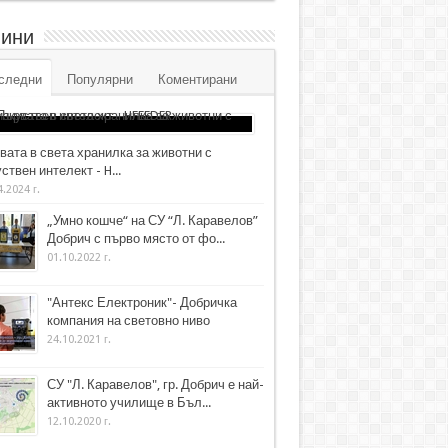
ини
следни
Популярни
Коментирани
вата в света хранилка за животни с
ствен интелект - H...
4.2024 г.
„Умно кошче“ на СУ “Л. Каравелов”
Добрич с първо място от фо...
01.10.2022 г.
"Антекс Електроник"- Добричка
компания на световно ниво
24.10.2021 г.
СУ "Л. Каравелов", гр. Добрич е най-
активното училище в Бъл...
12.10.2020 г.