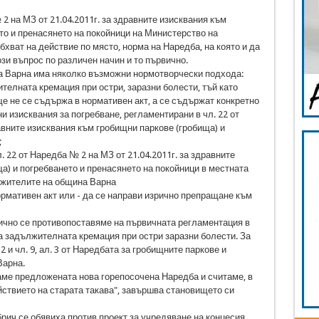
 2 на МЗ от 21.04.2011г. за здравните изисквания към
то и пренасянето на покойници на Министерство на
бхват на действие по място, норма на Наредба, на която и да
зи въпрос по различен начин и то първично.
а Варна има няколко възможни нормотворчески подхода:
телната кремация при остри, заразни болести, тъй като
 не се съдържа в нормативен акт, а се съдържат конкретно
и изисквания за погребване, регламентирани в чл. 22 от
авните изисквания към гробищни паркове (гробища) и
;
. 22 от Наредба № 2 на МЗ от 21.04.2011г. за здравните
а) и погребването и пренасянето на покойници в местната
 жителите на община Варна
рмативен акт или - да се направи изрично препращане към
чно се противопоставяме на първичната регламентация в
а задължителната кремация при остри заразни болести. За
2 и чл. 9, ал. 3 от Наредбата за гробищните паркове и
Варна.
аме предложената нова горепосочена Наредба и считаме, в
твието на старата такава", завършва становището си
рич се обявиха против проект за учредяване на концесия,