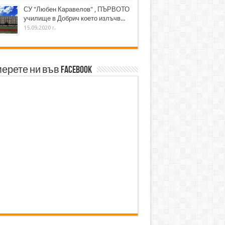
СУ "Любен Каравелов" , ПЪРВОТО
училище в Добрич което излъчв...
15.09.2020 г.
ерете ни във Facebook