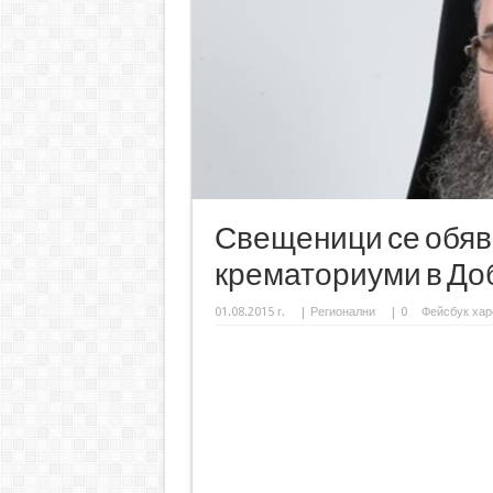
Свещеници се обяв
крематориуми в До
01.08.2015 г.
|
Регионални
|
0
Фейсбук хар