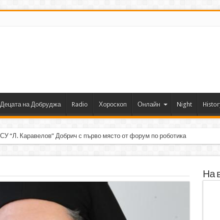
Децата на Добруджа
Radio
Хороскоп
Онлайн
Night
Histor
 СУ “Л. Каравелов” Добрич с първо място от форум по роботика
На 