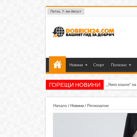
Петък, 7- ми Август
Новини
Спорт
Полезно
ГОРЕЩИ НОВИНИ
„Умно кошче“ на
Начало
/
Новини
/
Регионални