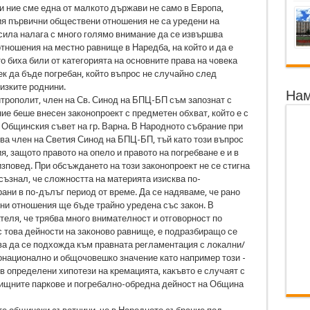
и ние сме една от малкото държави не само в Европа,
ия първични обществени отношения не са уредени на
сила налага с много голямо внимание да се извършва
тношения на местно равнище в Наредба, на който и да е
о биха били от категорията на основните права на човека
ек да бъде погребан, който въпрос не случайно след
лизките роднини.
Нам
трополит, член на Св. Синод на БПЦ-БП съм запознат с
ие беше внесен законопроект с предметен обхват, който е с
 Общинския съвет на гр. Варна. В Народното събрание при
ва член на Светия Синод на БПЦ-БП, тъй като този въпрос
, защото правото на опело и правото на погребване е и в
зповед. При обсъждането на този законопроект не се стигна
съзнал, че сложността на материята изисква по-
ани в по-дълъг период от време. Да се надяваме, че рано
ни отношения ще бъде трайно уредена със закон. В
теля, че трябва много внимателност и отговорност по
с това дейности на законово равнище, е подразбиращо се
бва да се подхожда към правната регламентация с локални/
онационално и общочовешко значение като например този -
в определени хипотези на кремацията, какъвто е случаят с
робищните паркове и погребално-обредна дейност на Община