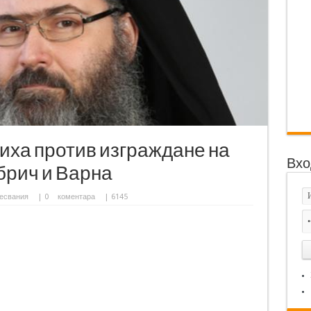
иха против изграждане на
Вхо
брич и Варна
есвания
|
0
коментара
| 6145