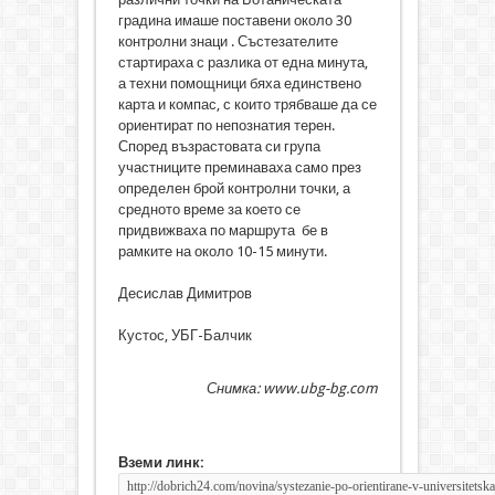
градина имаше поставени около 30
контролни знаци . Състезателите
стартираха с разлика от една минута,
а техни помощници бяха единствено
карта и компас, с които трябваше да се
ориентират по непознатия терен.
Според възрастовата си група
участниците преминаваха само през
определен брой контролни точки, а
средното време за което се
придвижваха по маршрута бе в
рамките на около 10-15 минути.
Десислав Димитров
Кустос, УБГ-Балчик
Снимка: www.ubg-bg.com
Вземи линк: