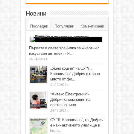
Новини
Последни
Популярни
Коментирани
Първата в света хранилка за животни с
изкуствен интелект - H...
24.04.2024 г.
„Умно кошче“ на СУ “Л.
Каравелов” Добрич с първо
място от фо...
01.10.2022 г.
"Антекс Електроник"-
Добричка компания на
световно ниво
24.10.2021 г.
СУ "Л. Каравелов", гр. Добрич
е най- активното училище в
Бъл...