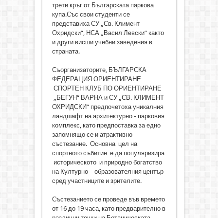
трети кръг от Българската паркова
купа.Със свои студенти се
представиха СУ „Св. Климент
Охридски“, НСА „Васил Левски“ както
и други висши учебни заведения в
страната.
Съорганизаторите, БЪЛГАРСКА
ФЕДЕРАЦИЯ ОРИЕНТИРАНЕ
СПОРТЕН КЛУБ ПО ОРИЕНТИРАНЕ
„БЕГУН“ ВАРНА и СУ „СВ. КЛИМЕНТ
ОХРИДСКИ“ предпочетоха уникалния
ландшафт на архитектурно - парковия
комплекс, като предпоставка за едно
запомнящо се и атрактивно
състезание. Основна цел на
спортното събитие е да популяризира
историческото и природно богатство
на Културно – образователния център
сред участниците и зрителите.
Състезанието се проведе във времето
от 16 до 19 часа, като предварително в
различни точки на Ботаническата