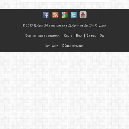
© 2013
Добрич24
е направен в
Добрич
от
Ди Ейч Студио
.
Всички права запазени. |
Карта
|
Блог
|
За нас
|
За
контакти
|
Общи условия