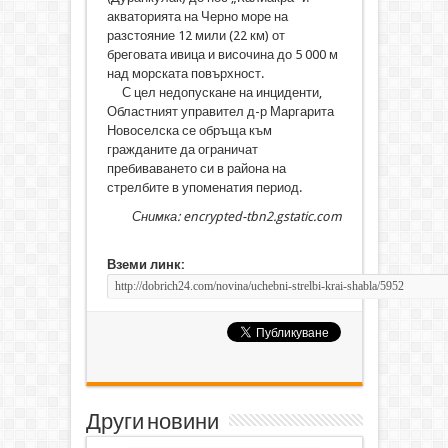
акваторията на Черно море на
разстояние 12 мили (22 км) от
бреговата ивица и височина до 5 000 м
над морската повърхност.
С цел недопускане на инциденти,
Областният управител д-р Маргарита
Новоселска се обръща към
гражданите да ограничат
пребиваването си в района на
стрелбите в упоменатия период.
Снимка: encrypted-tbn2.gstatic.com
Вземи линк:
Други новини