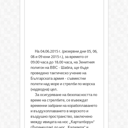
На 04.06.2015 г. (резервни дни 05, 06,
08 и 09 юни 2015 г.), за времето от
09.00 часа до 18.00 часа, на Зенитния
полигон на ВВС - Шабла, ще бъде
проведено тактическо учение на
Българската армия - съвместни
полети над море и стрелби по морска
(надводна) цел.
За осигуряване на безопасността по
време на стрелбите, се въвеждат
временни забрани на корабоплаването
и въздухоплаването в морското и
въздушно пространство, заключено
между ивицата на нос „Карталборун"
(Дуранкулак) до нос „Калиакра" и