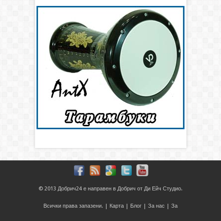
© 2013
Добрич24
е направен в
Добрич
от
Ди Ейч Студио
.
Всички права запазени. |
Карта
|
Блог
|
За нас
|
За