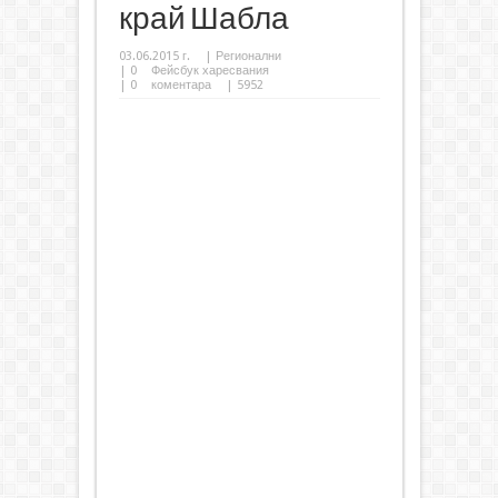
край Шабла
03.06.2015 г.
|
Регионални
|
0
Фейсбук харесвания
|
0
коментара
| 5952