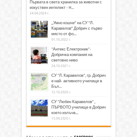
Първата в света хранилка за животни с
изкуствен интелект - H...
24.04.2024 г.
„Умно кошче“ на СУ “Л.
Каравелов” Добрич с първо
място от фо...
01.10.2022 г.
"Антекс Електроник"-
Добричка компания на
световно ниво
24.10.2021 г.
СУ "Л. Каравелов", гр. Добрич
е най- активното училище в
Бъл...
12.10.2020 г.
СУ "Любен Каравелов" ,
ПЪРВОТО училище в Добрич
което излъчв...
15.09.2020 г.