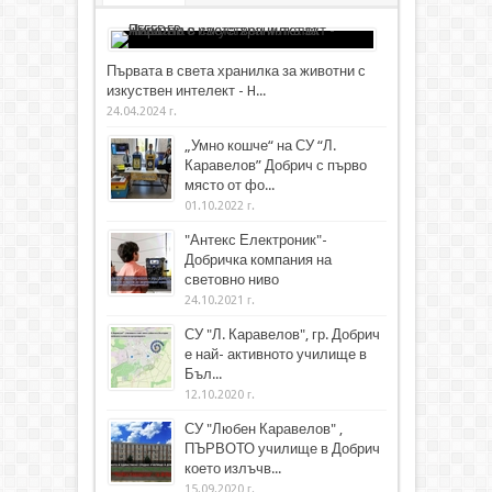
Първата в света хранилка за животни с
изкуствен интелект - H...
24.04.2024 г.
„Умно кошче“ на СУ “Л.
Каравелов” Добрич с първо
място от фо...
01.10.2022 г.
"Антекс Електроник"-
Добричка компания на
световно ниво
24.10.2021 г.
СУ "Л. Каравелов", гр. Добрич
е най- активното училище в
Бъл...
12.10.2020 г.
СУ "Любен Каравелов" ,
ПЪРВОТО училище в Добрич
което излъчв...
15.09.2020 г.