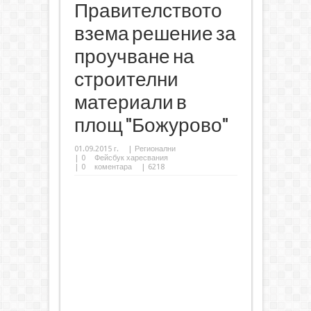
Правителството
взема решение за
проучване на
строителни
материали в
площ "Божурово"
01.09.2015 г.
|
Регионални
|
0
Фейсбук харесвания
|
0
коментара
| 6218