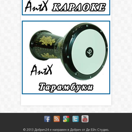
© 2013
Добрич24
е направен в
Добрич
от
Ди Ейч Студио
.