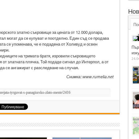
Нов
По
юрското златно съкровище за цената от 12 000 долара,
тал могат да се купуват и поотделно. Един съд се продава
ата се упоменава, че е подадена от Холивуд и освен
Пър
нири.
изку
ледниците на тримата братя, изровили съкровището
24.0
я от златната плячка. Той подаде сигнал до Интерпол, а от
да се ангажират с разследване на случая.
Снимка: www.rumelia.net