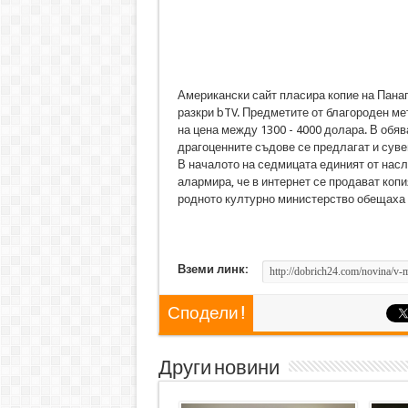
Американски сайт пласира копие на Панаг
разкри bTV. Предметите от благороден ме
на цена между 1300 - 4000 долара. В обяв
драгоценните съдове се предлагат и суве
В началото на седмицата единият от нас
алармира, че в интернет се продават копи
родното културно министерство обещаха 
Вземи линк:
Сподели !
Други новини