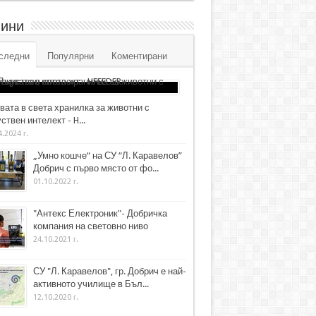
ини
следни
Популярни
Коментирани
вата в света хранилка за животни с
ствен интелект - H...
4.2024 г.
„Умно кошче“ на СУ “Л. Каравелов”
Добрич с първо място от фо...
01.10.2022 г.
"Антекс Електроник"- Добричка
компания на световно ниво
24.10.2021 г.
СУ "Л. Каравелов", гр. Добрич е най-
активното училище в Бъл...
12.10.2020 г.