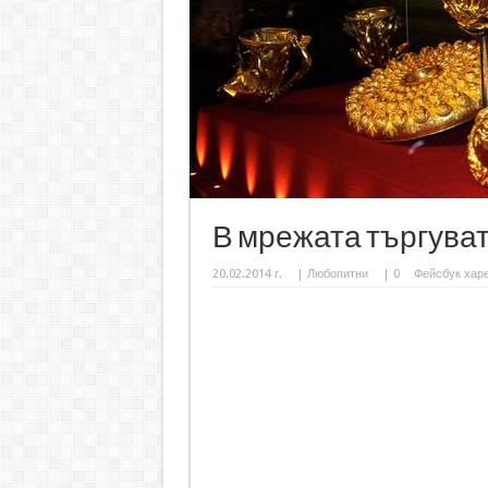
В мрежата търгуват
20.02.2014 г.
|
Любопитни
|
0
Фейсбук хар