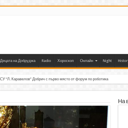
Децата на Добруджа
Radio
Хороскоп
Онлайн
Night
Histor
 СУ “Л. Каравелов” Добрич с първо място от форум по роботика
На 