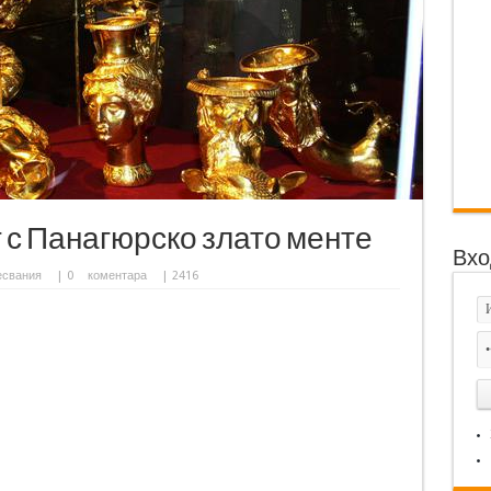
 с Панагюрско злато менте
Вхо
есвания
|
0
коментара
| 2416