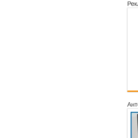
Рек
Ант