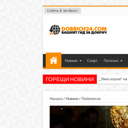
Събота, 8- ми Август
Новини
Спорт
Полезно
ГОРЕЩИ НОВИНИ
„Умно кошче“ на
Начало
/
Новини
/
Любопитни