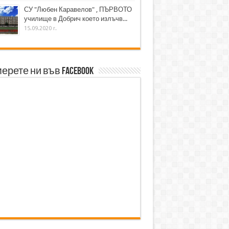
СУ "Любен Каравелов" , ПЪРВОТО
училище в Добрич което излъчв...
15.09.2020 г.
ерете ни във Facebook