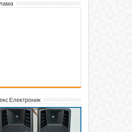
лама
екс Електроник