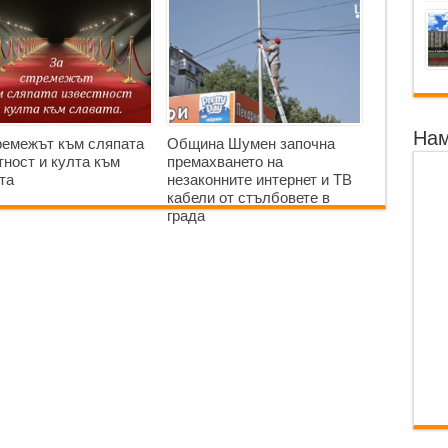
Нам
ремежът към сляпата
Община Шумен започна
тност и култа към
премахването на
та
незаконните интернет и ТВ
кабели от стълбовете в
града