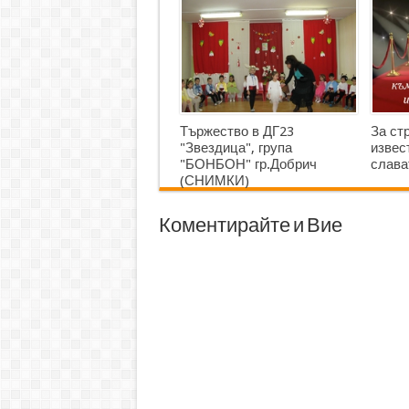
Тържество в ДГ23
За ст
"Звездица", група
извес
"БОНБОН" гр.Добрич
слава
(СНИМКИ)
Коментирайте и Вие