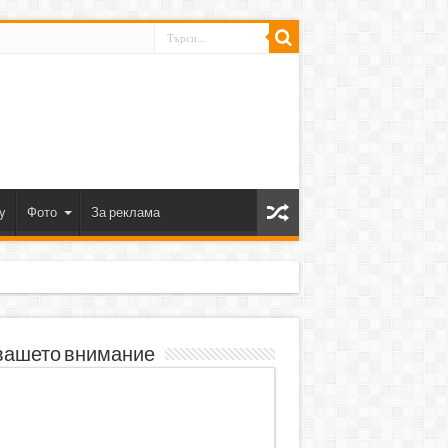
y
Фото
За реклама
вашето внимание