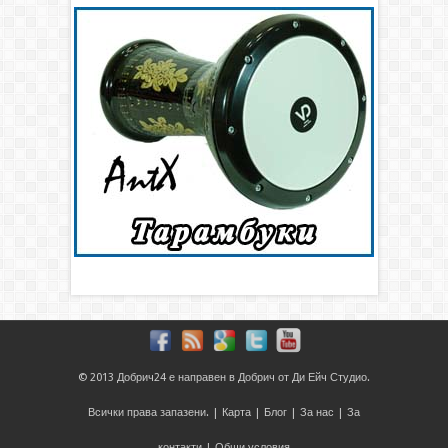
© 2013
Добрич24
е направен в
Добрич
от
Ди Ейч Студио
.
Всички права запазени. |
Карта
|
Блог
|
За нас
|
За
контакти
|
Общи условия