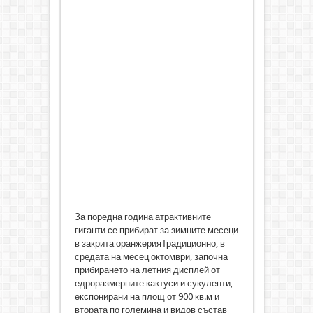
За поредна година атрактивните
гиганти се прибират за зимните месеци
в закрита оранжерияТрадиционно, в
средата на месец октомври, започна
прибирането на летния дисплей от
едроразмерните кактуси и сукуленти,
експонирани на площ от 900 кв.м и
втората по големина и видов състав