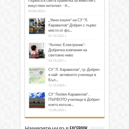
Първата в света хранилка за животни с
изкуствен интелект - H...
24.04.2024 г.
„Умно кошче“ на СУ “Л.
Каравелов” Добрич с първо
място от фо...
01.10.2022 г.
"Антекс Електроник"-
Добричка компания на
световно ниво
24.10.2021 г.
СУ "Л. Каравелов", гр. Добрич
е най- активното училище в
Бъл...
12.10.2020 г.
СУ "Любен Каравелов" ,
ПЪРВОТО училище в Добрич
което излъчв...
15.09.2020 г.
Намерете ни във Facebook