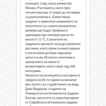
колекция, след тази в княжество
Монако. Растенията, които през
летните месеци, от април до октомври,
са разположени в „Божествена
градина“ и привличат вниманието на
посетители със своите внушителни
размери ще бъдат прибрани в
оранжерия при температура не по-
ниска от 12 °С. Служители на
градината пренасят на ръце огромните
растения, които обаче са много крехки
и лесно може да бъде нарушена
целостта им. Истинско изпитание е
пренасянето на някои от
екземплярите, които тежат над 300
килограма.
Началото на колекцията е поставено в
средата на 60-те години на миналия
век, когато със съдействието на акад.
Даки Йорданов, създател на
Университетска ботаническа градина -
Балчик, кактусите са транспортирани
от Софийската ботаническа градина