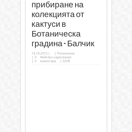
прибиране на
колекцията от
кактуси в
Ботаническа
градина - Балчик
14.10.2015 г.
|
Регионални
|
0
Фейсбук харесвания
|
0
коментара
| 6308