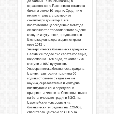
до Балчик - с конски вагони, в
страхотна жега. Растенията тогава са
били на около 10 години. Сред тях e
имало и такива, с размери от
сантиметри до метър. Сега
посетителите целогодишно могат да
се запознаят с топлолюбивите видове
каксуси и сукуленти, представени в
Експозиционна оранжерия, открита
през 2012 г.
Университетска ботаническа градина –
Балчик се гордее със своята колекция,
наброяваща 3450 вида, от които 1770
кактуси и 1680 сукуленти.
Университетска ботаническа градина -
Балчик тази година празнува 60
години от своето създаване и е
научна, образователна и културна
институция с ясно определени
приоритети, член е на Световния съвет
на ботаническите градини BGCI, на
Европейския консорциум на
ботаническите градини, на ICOMOS,
спасителен център е по CITES за