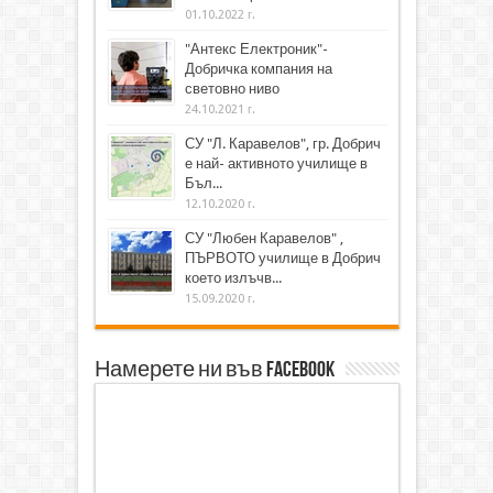
01.10.2022 г.
"Антекс Електроник"-
Добричка компания на
световно ниво
24.10.2021 г.
СУ "Л. Каравелов", гр. Добрич
е най- активното училище в
Бъл...
12.10.2020 г.
СУ "Любен Каравелов" ,
ПЪРВОТО училище в Добрич
което излъчв...
15.09.2020 г.
Намерете ни във Facebook