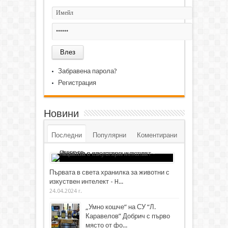
Забравена парола?
Регистрация
Новини
Последни
Популярни
Коментирани
Първата в света хранилка за животни с
изкуствен интелект - H...
24.04.2024 г.
„Умно кошче“ на СУ “Л.
Каравелов” Добрич с първо
място от фо...