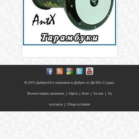
© 2013
Добрич24
е направен в
Добрич
от
Ди Ейч Студио
.
Всички права запазени. |
Карта
|
Блог
|
За нас
|
За
контакти
|
Общи условия