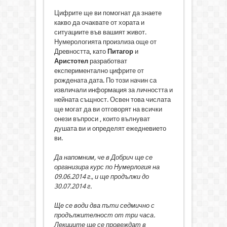
Цифрите ще ви помогнат да знаете
какво да очаквате от хората и
ситуациите във вашият живот.
Нумерологията произлиза още от
Древността, като
Питагор
и
Аристотел
разработват
експериментално цифрите от
рождената дата. По този начин са
извличали информация за личността и
нейната същност. Освен това числата
ще могат да ви отговорят на всички
онези въпроси , които вълнуват
душата ви и определят ежедневието
ви.
Да напомним, че в Добрич ще се
организира курс по Нумерлогия на
09.06.2014 г., и ще продължи до
30.07.2014 г.
Ще се води два пъти седмично с
продължителност от три часа.
Лекциите ще се провеждат в