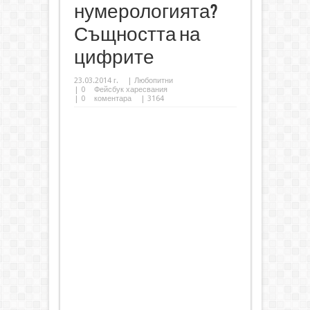
нумерологията?
Същността на
цифрите
23.03.2014 г.
|
Любопитни
|
0
Фейсбук харесвания
|
0
коментара
| 3164