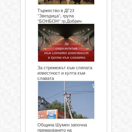
Тържество в ДГ23
"Звездица", група
"БОНБОН" гр.Добрич
(СНИМКИ)
За стремежът към сляпата
известност и култа към
славата
Община Шумен започна
премахването на