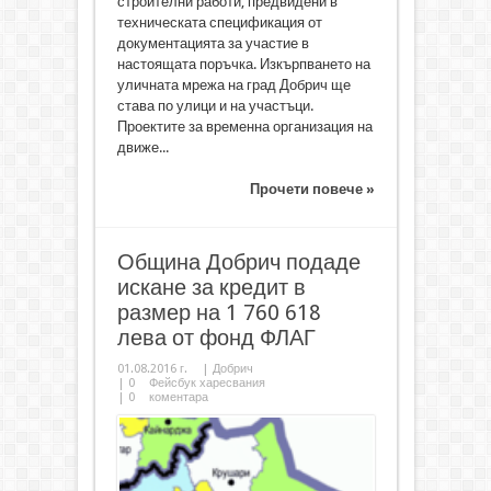
строителни работи, предвидени в
техническата спецификация от
документацията за участие в
настоящата поръчка. Изкърпването на
уличната мрежа на град Добрич ще
става по улици и на участъци.
Проектите за временна организация на
движе...
Прочети повече »
Община Добрич подаде
искане за кредит в
размер на 1 760 618
лева от фонд ФЛАГ
01.08.2016 г.
|
Добрич
|
0
Фейсбук харесвания
|
0
коментара