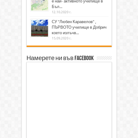
е най- активното училище в
Бъл...
12.10.2020 г.
СУ "Любен Каравелов" ,
ПЪРВОТО училище в Добрич
което излъчв...
15.09.2020 г.
Намерете ни във Facebook