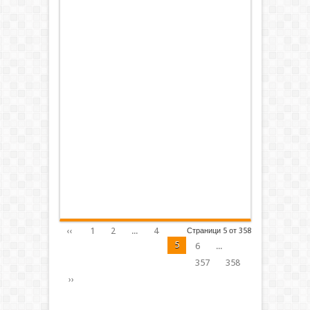
‹‹
1
2
...
4
Страници 5 от 358
5
6
...
357
358
››