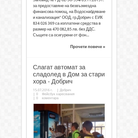
за предоставяне на безвъзмездна
финансова помощ, на Водоснабдяване
и канализация" ООД, гр.Добрич с ЕИК
834 026 369 са изплатени средства в
размер на 470 082,85 лв. без ДДС.
Същите са осигурени от фон...
Прочети повече »
Слагат автомат за
сладолед в Дом за стари
хора - Добрич
15.07.2016 г.
|
Добрич
|
0
Фейсбук харесвания
|
0
коментара