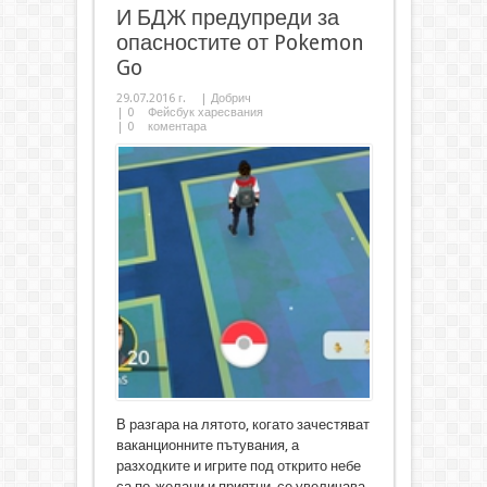
И БДЖ предупреди за
опасностите от Pokemon
Go
29.07.2016 г.
|
Добрич
|
0
Фейсбук харесвания
|
0
коментара
В разгара на лятото, когато зачестяват
ваканционните пътувания, а
разходките и игрите под открито небе
са по-желани и приятни, се увеличава