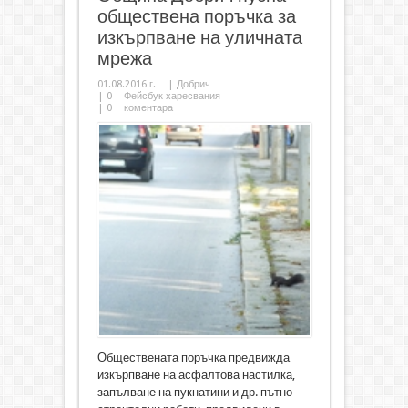
обществена поръчка за
изкърпване на уличната
мрежа
01.08.2016 г.
|
Добрич
|
0
Фейсбук харесвания
|
0
коментара
Обществената поръчка предвижда
изкърпване на асфалтова настилка,
запълване на пукнатини и др. пътно-