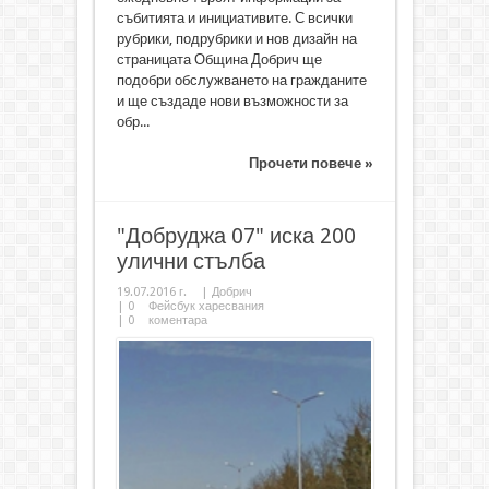
събитията и инициативите. С всички
рубрики, подрубрики и нов дизайн на
страницата Община Добрич ще
подобри обслужването на гражданите
и ще създаде нови възможности за
обр...
Прочети повече »
"Добруджа 07" иска 200
улични стълба
19.07.2016 г.
|
Добрич
|
0
Фейсбук харесвания
|
0
коментара