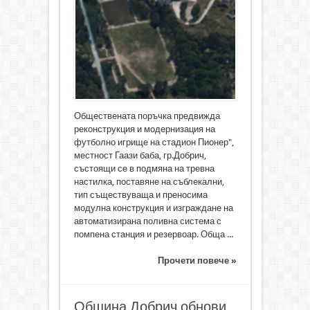
Обществената поръчка предвижда
реконструкция и модернизация на
футболно игрище на стадион Пионер",
местност Гаази баба, гр.Добрич,
състоящи се в подмяна на тревна
настилка, поставяне на съблекални,
тип съществуваща и преносима
модулна конструкция и изграждане на
автоматизирана поливна система с
помпена станция и резервоар. Обща ...
Прочети повече »
Община Добрич обнови