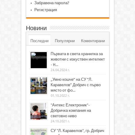
Забравена парола?
Регистрация
Новини
Последни
Популярни
Коментирани
Първата в света хранилка за
животни с изкуствен интелект
- H...
24.04.2024 г.
„Умно кошче“ на СУ “Л.
Каравелов” Добрич с първо
място от фо...
01.10.2022 г.
"Антекс Електроник"-
Добричка компания на
световно ниво
24.10.2021 г.
СУ "Л. Каравелов", гр. Добрич