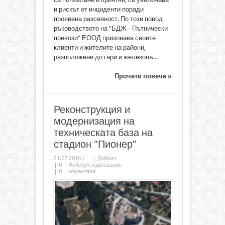
и рискът от инциденти поради
проявена разсеяност. По този повод
ръководството на "БДЖ - Пътнически
превози" ЕООД призовава своите
клиенти и жителите на райони,
разположени до гари и железопъ...
Прочети повече »
Реконструкция и
модернизация на
техническата база на
стадион "Пионер”
21.07.2016 г.
|
Добрич
|
0
Фейсбук харесвания
|
0
коментара