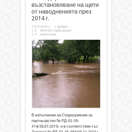
възстановяване на щети
от наводненията през
2014 г.
19.07.2016 г.
|
Добрич
|
0
Фейсбук харесвания
|
0
коментара
В изпълнение на Споразумение за
партньорство № РД-02-30-
314/28.07.2015г. и в съответствие със
Заповед № РД-02-36-594/05.11.2015 г.