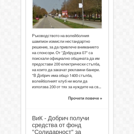
Ръководството на волейболния
шампион измисли нестандартно
решение, за да привлече вниманието
на спонсори. От "Добруджа 07" са
поискали официално общината да им
предостави 200 електрически стълба,
на които да закачат рекламни банери.
"В Добрич има общо 1400 стълба,
волейболният клуб ни моли да
използва 200 от тях за нуждите на св...
Прочети повече »
ВиК - Добрич получи
средства от фонд
"Солидарност" за