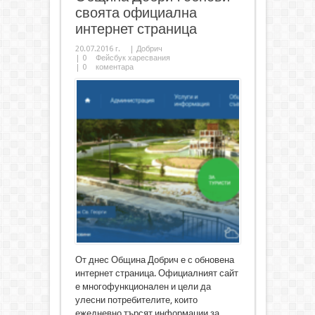
своята официална
интернет страница
20.07.2016 г.
|
Добрич
|
0
Фейсбук харесвания
|
0
коментара
От днес Община Добрич е с обновена
интернет страница. Официалният сайт
е многофункционален и цели да
улесни потребителите, които
ежедневно търсят информации за