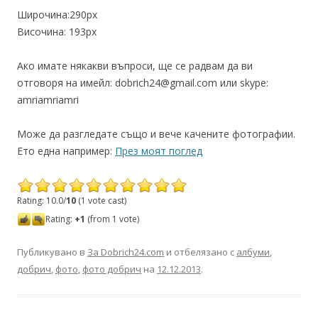
Широчина:290px
Височина: 193px
Ако имате някакви въпроси, ще се радвам да ви
отговоря на имейл: dobrich24@gmail.com или skype:
amriamriamri
Може да разгледате също и вече качените фотографии.
Ето една например:
През моят поглед
Rating: 10.0/
10
(1 vote cast)
Rating:
+1
(from 1 vote)
Публикувано в
За Dobrich24.com
и отбелязано с
албуми
,
добрич
,
фото
,
фото добрич
на
12.12.2013
.