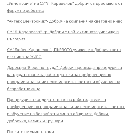
„Умно кошче“ на СУ “Л. Каравелов” Добрич с първо място от
форум по роботика
"Антекс Електроник"- Добричка компания на световно ниво
СУ "Л. Каравелов", гр. Добрич е най- активното училище в
България
СУ "Любен Каравелов" , ПЪРВОТО училище в Добрич което
излъчва на ЖИВО
Дирекция “Бюро по труда”- Добрич провежда процедури за
кандидатстване на работодатели за преференции по
програми и насърчителни мерки за заетост и обучение на
безработни лица
Процедури за кандидатстване на работодатели за
преференции по програми и насърчителни мерки за заетост
и обучение на безработни лица в общините Добрич,
Добричка, Балчик и Крушари
Пчелите не умират сами