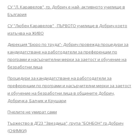
СУ "Л. Каравелов", гр. Добрич е най- активното училище в
България
СУ "Любен Каравелов" , ПЪРВОТО училище в Добрич което
излъчва на ЖИВО
Дирекция “Бюро по труда”- Добрич провежда процедури за
кандидатстване на работодатели за преференции по
програми и насърчителни мерки за заетост и обучение на
безработни лица
Процедури за кандидатстване на работодатели за
преференции по програми и насърчителни мерки за заетост
и обучение на безработни лица в общините Добрич,
Добричка, Балчик и Крушари
Пчелите не умират сами
Тържество в ДГ23 "Звездица", група "БОНБОН" гр.Добрич
(СНИМКИ)