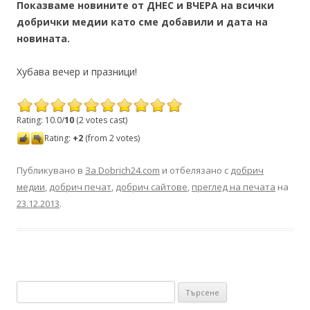
Показваме новините от ДНЕС и ВЧЕРА на всички
добрички медии като сме добавили и дата на
новината.
Хубава вечер и празници!
Rating: 10.0/
10
(2 votes cast)
Rating:
+2
(from 2 votes)
Публикувано в
За Dobrich24.com
и отбелязано с
добрич
медии
,
добрич печат
,
добрич сайтове
,
преглед на печата
на
23.12.2013
.
Търсене за: