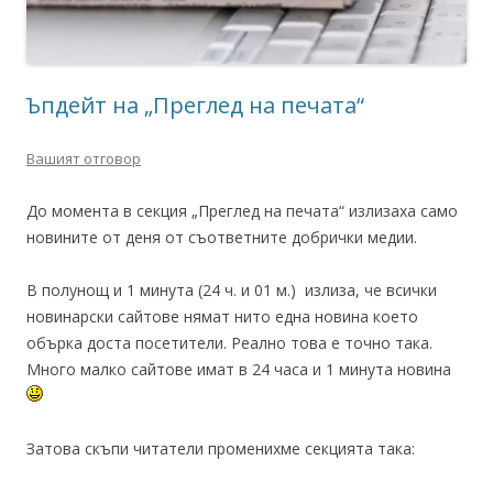
Ъпдейт на „Преглед на печата“
Вашият отговор
До момента в секция „Преглед на печата“ излизаха само
новините от деня от съответните добрички медии.
В полунощ и 1 минута (24 ч. и 01 м.) излиза, че всички
новинарски сайтове нямат нито една новина което
обърка доста посетители. Реално това е точно така.
Много малко сайтове имат в 24 часа и 1 минута новина
Затова скъпи читатели променихме секцията така: