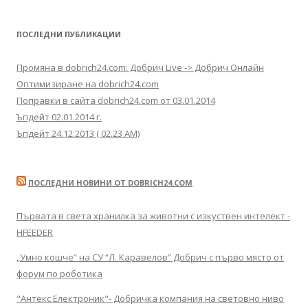
ПОСЛЕДНИ ПУБЛИКАЦИИ
Промяна в dobrich24.com: Добрич Live -> Добрич Онлайн
Оптимизиране на dobrich24.com
Поправки в сайта dobrich24.com от 03.01.2014
Ъпдейт 02.01.2014 г.
Ъпдейт 24.12.2013 ( 02.23 AM)
ПОСЛЕДНИ НОВИНИ ОТ DOBRICH24.COM
Първата в света хранилка за животни с изкуствен интелект -
HFEEDER
„Умно кошче“ на СУ “Л. Каравелов” Добрич с първо място от
форум по роботика
"Антекс Електроник"- Добричка компания на световно ниво