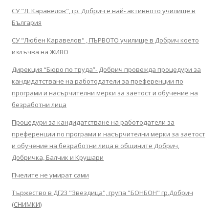
СУ "Л. Каравелов", гр. Добрич е най- активното училище в
България
СУ "Любен Каравелов" , ПЪРВОТО училище в Добрич което
излъчва на ЖИВО
Дирекция “Бюро по труда”- Добрич провежда процедури за
кандидатстване на работодатели за преференции по
програми и насърчителни мерки за заетост и обучение на
безработни лица
Процедури за кандидатстване на работодатели за
преференции по програми и насърчителни мерки за заетост
и обучение на безработни лица в общините Добрич,
Добричка, Балчик и Крушари
Пчелите не умират сами
Тържество в ДГ23 "Звездица", група "БОНБОН" гр.Добрич
(СНИМКИ)