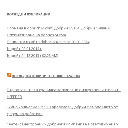
ПОСЛЕДНИ ПУБЛИКАЦИИ
Промяна в dobrich24.com: Добрич Live -> Добрич Онлайн
Оптимизиране на dobrich24.com
Поправки в сайта dobrich24.com от 03.01.2014
Ъпдейт 02.01.2014 г.
Ъпдейт 24.12.2013 ( 02.23 AM)
ПОСЛЕДНИ НОВИНИ ОТ DOBRICH24.COM
Първата в света хранилка за животни с изкуствен интелект -
HFEEDER
„Умно кошче“ на СУ “Л. Каравелов” Добрич с първо място от
форум по роботика
"Антекс Електроник"- Добричка компания на световно ниво