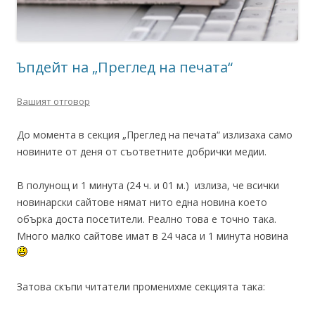
Ъпдейт на „Преглед на печата“
Вашият отговор
До момента в секция „Преглед на печата“ излизаха само
новините от деня от съответните добрички медии.
В полунощ и 1 минута (24 ч. и 01 м.) излиза, че всички
новинарски сайтове нямат нито една новина което
обърка доста посетители. Реално това е точно така.
Много малко сайтове имат в 24 часа и 1 минута новина
Затова скъпи читатели променихме секцията така: