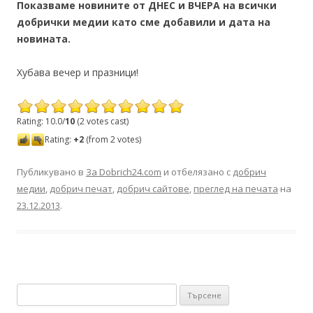
Показваме новините от ДНЕС и ВЧЕРА на всички
добрички медии като сме добавили и дата на
новината.
Хубава вечер и празници!
Rating: 10.0/
10
(2 votes cast)
Rating:
+2
(from 2 votes)
Публикувано в
За Dobrich24.com
и отбелязано с
добрич
медии
,
добрич печат
,
добрич сайтове
,
преглед на печата
на
23.12.2013
.
Търсене за: