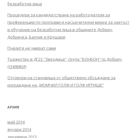
безработни лица
Процедури за кандидатстване на работодатели за
преференции по програми и насърчителни мерки за заетост
и обучение на безработни лица в общините Добрич,
Добричка, Балчик и Крушари
Пчелите не умират сами
Тържество в ДГ23 "Звездица", група "БОНБОН" гр.Добрич
(СНИМКИ)
Отговори на становища от обществено обсъждане за
изграждане на „МОМЧИЛ ГОЛФ И ГОЛФ ИГРИЩЕ”
АРХИВ
май 2014
януари 2014
декември 2013