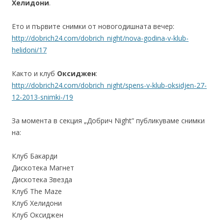
Хелидони
.
Ето и първите снимки от новогодишната вечер:
http://dobrich24.com/dobrich_night/nova-godina-v-klub-
helidoni/17
Както и клуб
Оксиджен
:
http://dobrich24.com/dobrich_night/spens-v-klub-oksidjen-27-
12-2013-snimki-/19
За момента в секция „Добрич Night” публикуваме снимки
на:
Клуб Бакарди
Дискотека Магнет
Дискотека Звезда
Клуб The Maze
Клуб Хелидони
Клуб Оксиджен