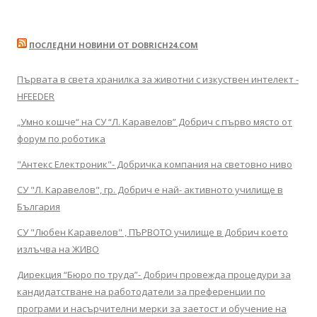
ПОСЛЕДНИ НОВИНИ ОТ DOBRICH24.COM
Първата в света хранилка за животни с изкуствен интелект -
HFEEDER
„Умно кошче“ на СУ “Л. Каравелов” Добрич с първо място от
форум по роботика
"Антекс Електроник"- Добричка компания на световно ниво
СУ "Л. Каравелов", гр. Добрич е най- активното училище в
България
СУ "Любен Каравелов" , ПЪРВОТО училище в Добрич което
излъчва на ЖИВО
Дирекция “Бюро по труда”- Добрич провежда процедури за
кандидатстване на работодатели за преференции по
програми и насърчителни мерки за заетост и обучение на