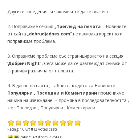
Другите заведения ги чакаме и те да се включат.
2. Поправихме секция „
Преглед на печата
“ . Новините
от сайта „
dobrudjadnes.com
” не излизаха коректно и
поправихме проблема.
3. Оправихме проблема със страницирането на секция
‘
Добрич Night’
. Сега може да се разглеждат снимки от
страници различна от първата.
4. В дясно на сайта , табчето, където са Новините –
Популярни , Последни и Коментирани
променихме
начина на извеждане + промяна в последователността ,
т.е.: Последни , Популярни , Коментирани
Rating: 10.0/
10
(2 votes cast)
Rating:
+2
(from 2 votes)