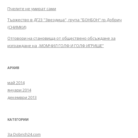
Пчелите не умират сами
Тържество в ДГ23 "Звездица", група "БОНБОН" гр.Добрич
(СНИМКИ)
Отговори на становища от обществено обсъждане за
изграждане на „МОМЧИЛ ГОЛФ И ГОЛФ ИГРИЩЕ”
АРХИВ
май 2014
януари 2014
декември 2013
КАТЕГОРИИ
За Dobrich24.com