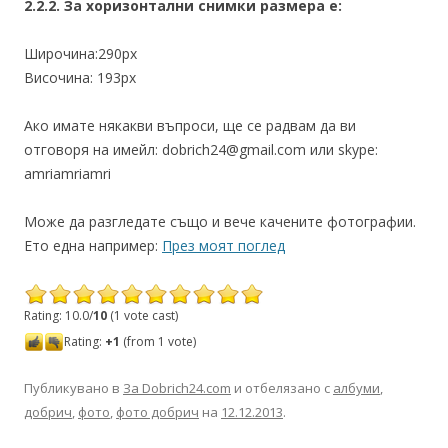
2.2.2. За хоризонтални снимки размера е:
Широчина:290px
Височина: 193px
Ако имате някакви въпроси, ще се радвам да ви
отговоря на имейл: dobrich24@gmail.com или skype:
amriamriamri
Може да разгледате също и вече качените фотографии.
Ето една например:
През моят поглед
Rating: 10.0/
10
(1 vote cast)
Rating:
+1
(from 1 vote)
Публикувано в
За Dobrich24.com
и отбелязано с
албуми
,
добрич
,
фото
,
фото добрич
на
12.12.2013
.