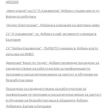
HFEEDER
„Умно кошче“ на СУ “Л. Каравелов” Добрич с първо място от
форум по роботика
"Антекс Електроник"- Добричка компания на световно ниво
СУ "Л. Каравелов", гр. Добрич е най- активното училище в
България
СУ "Любен Каравелов" , ПЪРВОТО училище в Добрич което
излъчва на ЖИВО
Дирекция “Бюро по труда”- Добрич провежда процедури за
кандидатстване на работодатели за преференции по
програми и насърчителни мерки за заетост и обучение на
безработни лица
Процедури за кандидатстване на работодатели за
преференции по програми и насърчителни мерки за заетост
и обучение на безработни лица в общините Добрич,
Добричка, Балчик и Крушари