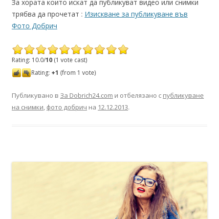
За хората които искат да публикуват видео или снимки
трябва да прочетат :
Изискване за публикуване във
Фото Добрич
Rating: 10.0/
10
(1 vote cast)
Rating:
+1
(from 1 vote)
Публикувано в
За Dobrich24.com
и отбелязано с
публикуване
на снимки
,
фото добрич
на
12.12.2013
.