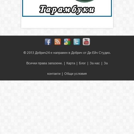
© 2013
Добрич24
е направен в
Добрич
от
Ди Ейч Студио
.
Всички права запазени. |
Карта
|
Блог
|
За нас
|
За
контакти
|
Общи условия