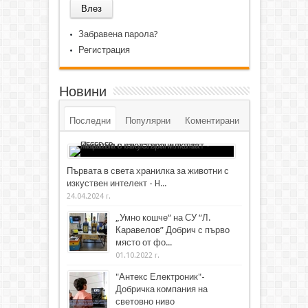
Забравена парола?
Регистрация
Новини
Последни
Популярни
Коментирани
Първата в света хранилка за животни с
изкуствен интелект - H...
24.04.2024 г.
„Умно кошче“ на СУ “Л.
Каравелов” Добрич с първо
място от фо...
01.10.2022 г.
"Антекс Електроник"-
Добричка компания на
световно ниво