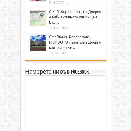
24.10.2021 г.
СУ "Л. Каравелов", гр. Добрич
е най- активното училище в
Бъл...
12.10.2020 г.
СУ "Любен Каравелов" ,
ПЪРВОТО училище в Добрич
което излъчв...
15.09.2020 г.
Намерете ни във Facebook