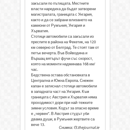
закъсали по пътищата. Местните
власти наредиха да бъдат затворени
магистралата, границата с Унгария,
както и да се забрани влизането на
камиони от Румъния, Унгария и
Хърватия.
Стотици автомобили са закъсали из
преспите в района на Фекетик, на 120
км северно от Белград. Те стоят там от
петък вечерта. Във Войводина и
Вършац вятърът фучи със скорост,
която на моменти надминава 168 км/
час.
Бедствена остава обстановката в
Централна и Южна Европа. Снежен
капан е затиснал стотици автомобили
в западната част на Унгария. Към
границата с Австрия и Хърватия няма
проходимост дори при най-тежките
зимни условия. Кодът за опасно време
е „червен”. В Австрия студът уби
двама души, в Румъния жертвите са
вече 13.
Снимка: f3.thejournal.ie