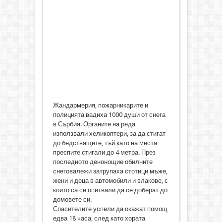
Жандармерия, пожарникарите и
полицията вадиха 1000 души от снега
в Сърбия. Органите на реда
използвали хеликоптери, за да стигат
до бедстващите, тъй като на места
преспите стигали до 4 метра. През
последното денонощие обилните
снеговалежи затрупаха стотици мъже,
жени и деца в автомобили и влакове, с
които са се опитвали да се доберат до
домовете си.
Спасителите успели да окажат помощ
едва 18 часа, след като хората