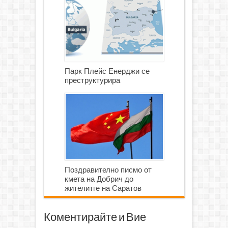
Парк Плейс Енерджи се
преструктурира
Поздравително писмо от
кмета на Добрич до
жителитге на Саратов
Коментирайте и Вие