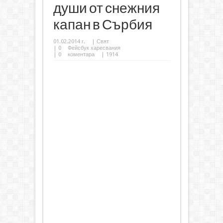
души от снежния
капан в Сърбия
01.02.2014 г.
|
Свят
|
0
Фейсбук харесвания
|
0
коментара
| 1914