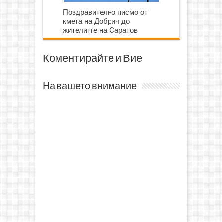
Поздравително писмо от
кмета на Добрич до
жителитге на Саратов
Коментирайте и Вие
На вашето внимание