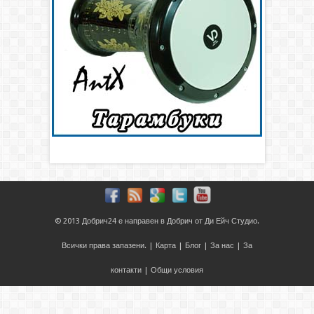
© 2013
Добрич24
е направен в
Добрич
от
Ди Ейч Студио
.
Всички права запазени. |
Карта
|
Блог
|
За нас
|
За
контакти
|
Общи условия