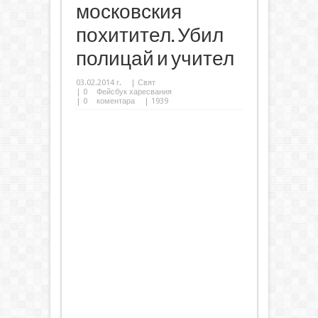
московския
похитител. Убил
полицай и учител
03.02.2014 г.
|
Свят
|
0
Фейсбук харесвания
|
0
коментара
| 1939