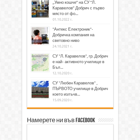
„Умно кошче“ на СУ “Л.
Каравелов” Добрич с първо
място от фо...
01.10.2022 г.
"Антекс Електроник"-
Добричка компания на
световно ниво
24.10.2021 г.
СУ "Л. Каравелов", гр. Добрич
е най- активното училище в
Бъл...
12.10.2020 г.
СУ "Любен Каравелов" ,
ПЪРВОТО училище в Добрич
което излъчв...
15.09.2020 г.
Намерете ни във Facebook