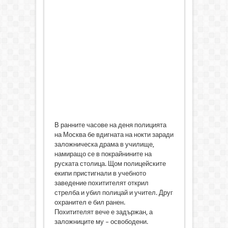
В ранните часове на деня полицията
на Москва бе вдигната на нокти заради
заложническа драма в училище,
намиращо се в покрайнините на
руската столица. Щом полицейските
екипи пристигнали в учебното
заведение похитителят открил
стрелба и убил полицай и учител. Друг
охранител е бил ранен.
Похитителят вече е задържан, а
заложниците му – освободени.