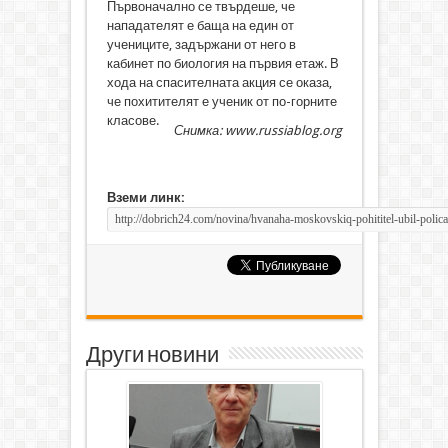
Първоначално се твърдеше, че
нападателят е баща на един от
учениците, задържани от него в
кабинет по биология на първия етаж. В
хода на спасителната акция се оказа,
че похитителят е ученик от по-горните
класове.
Снимка: www.russiablog.org
Вземи линк:
Други новини