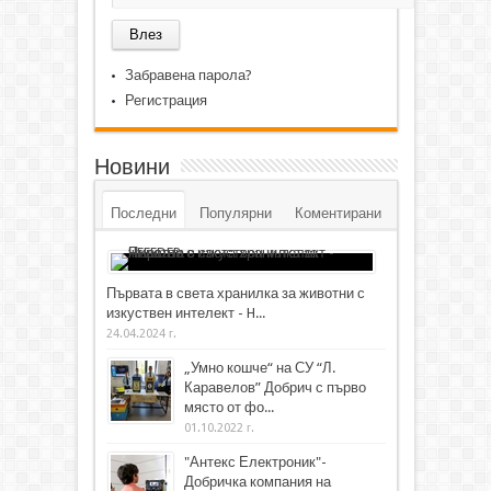
Забравена парола?
Регистрация
Новини
Последни
Популярни
Коментирани
Първата в света хранилка за животни с
изкуствен интелект - H...
24.04.2024 г.
„Умно кошче“ на СУ “Л.
Каравелов” Добрич с първо
място от фо...
01.10.2022 г.
"Антекс Електроник"-
Добричка компания на