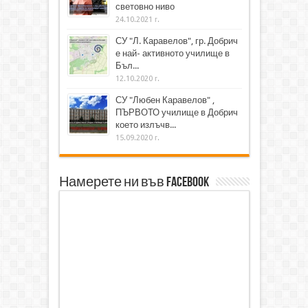
световно ниво
24.10.2021 г.
СУ "Л. Каравелов", гр. Добрич
е най- активното училище в
Бъл...
12.10.2020 г.
СУ "Любен Каравелов" ,
ПЪРВОТО училище в Добрич
което излъчв...
15.09.2020 г.
Намерете ни във Facebook