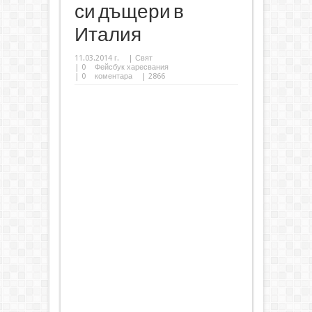
си дъщери в
Италия
11.03.2014 г.
|
Свят
|
0
Фейсбук харесвания
|
0
коментара
| 2866