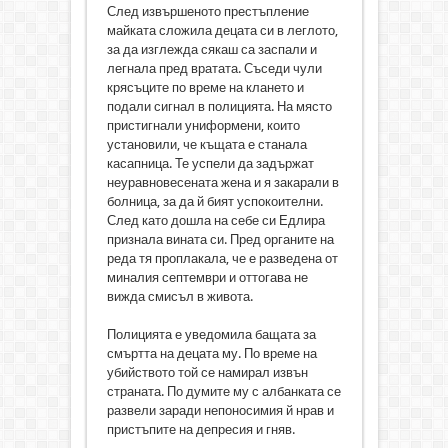
След извършеното престъпление
майката сложила децата си в леглото,
за да изглежда сякаш са заспали и
легнала пред вратата. Съседи чули
крясъците по време на клането и
подали сигнал в полицията. На място
пристигнали униформени, които
установили, че къщата е станала
касапница. Те успели да задържат
неуравновесената жена и я закарали в
болница, за да й бият успокоителни.
След като дошла на себе си Едлира
признала вината си. Пред органите на
реда тя проплакала, че е разведена от
миналия септември и оттогава не
вижда смисъл в живота.
Полицията е уведомила бащата за
смъртта на децата му. По време на
убийството той се намирал извън
страната. По думите му с албанката се
развели заради непоносимия й нрав и
пристъпите на депресия и гняв.