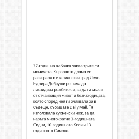
37-годишна албанка закла трите си
момичета. Кървавата драма се
разиграла в италианския град Лече.
Едлира Добруши решила да
ликвидира рожбите си, за да ги спаси
от отчайващия живот и безизходицата,
която според нея ги очаквала за в
бъдеще, съобщава Daily Mail. Тя
използвала кухненски нож, за да
наръга многократно 3-годишната
Сидни, 10-годишната Кеси и 13-
годишната Симона.