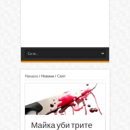
Начало
/
Новини
/
Свят
Майка уби трите