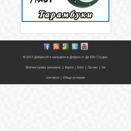
© 2013
Добрич24
е направен в
Добрич
от
Ди Ейч Студио
.
Всички права запазени. |
Карта
|
Блог
|
За нас
|
За
контакти
|
Общи условия