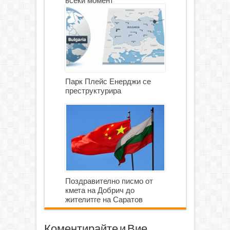
всеки момент
Парк Плейс Енерджи се
преструктурира
Поздравително писмо от
кмета на Добрич до
жителитге на Саратов
Коментирайте и Вие