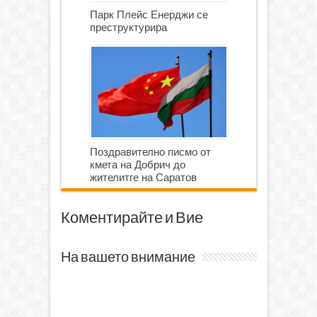
Парк Плейс Енерджи се
преструктурира
Поздравително писмо от
кмета на Добрич до
жителитге на Саратов
Коментирайте и Вие
На вашето внимание