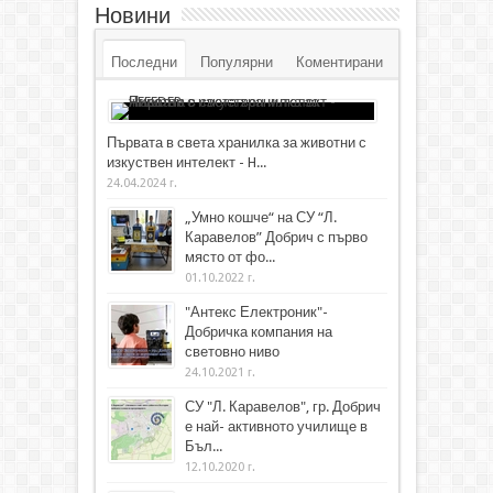
Новини
Последни
Популярни
Коментирани
Първата в света хранилка за животни с
изкуствен интелект - H...
24.04.2024 г.
„Умно кошче“ на СУ “Л.
Каравелов” Добрич с първо
място от фо...
01.10.2022 г.
"Антекс Електроник"-
Добричка компания на
световно ниво
24.10.2021 г.
СУ "Л. Каравелов", гр. Добрич
е най- активното училище в
Бъл...
12.10.2020 г.