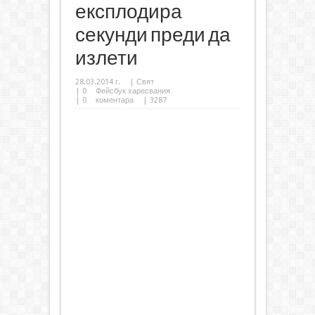
експлодира
секунди преди да
излети
28.03.2014 г.
|
Свят
|
0
Фейсбук харесвания
|
0
коментара
| 3287