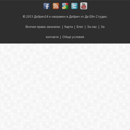
© 2013
Добрич24
е направен в
Добрич
от
Ди Ейч Студио
.
Всички права запазени. |
Карта
|
Блог
|
За нас
|
За
контакти
|
Общи условия