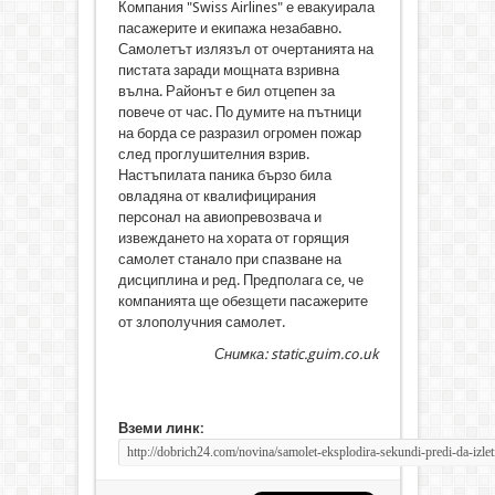
Компания "Swiss Airlines" е евакуирала
пасажерите и екипажа незабавно.
Самолетът излязъл от очертанията на
пистата заради мощната взривна
вълна. Районът е бил отцепен за
повече от час. По думите на пътници
на борда се разразил огромен пожар
след проглушителния взрив.
Настъпилата паника бързо била
овладяна от квалифицирания
персонал на авиопревозвача и
извеждането на хората от горящия
самолет станало при спазване на
дисциплина и ред. Предполага се, че
компанията ще обезщети пасажерите
от злополучния самолет.
Снимка: static.guim.co.uk
Вземи линк: