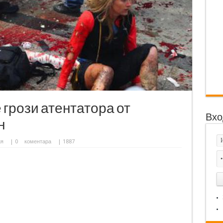
грози атентатора от
Вхо
н
ия
|
0
коментара
| 1887