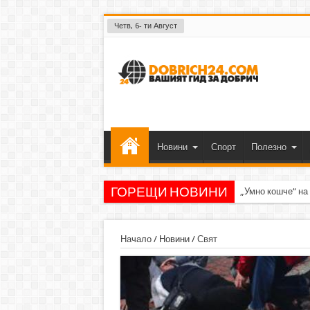
Четв, 6- ти Август
Новини
Спорт
Полезно
ГОРЕЩИ НОВИНИ
„Умно кошче“ на
Начало
/
Новини
/
Свят