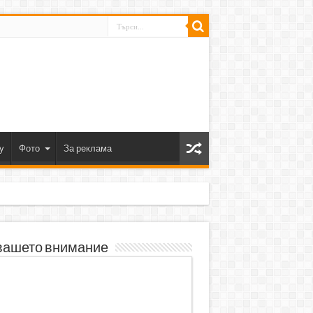
y
Фото
За реклама
вашето внимание