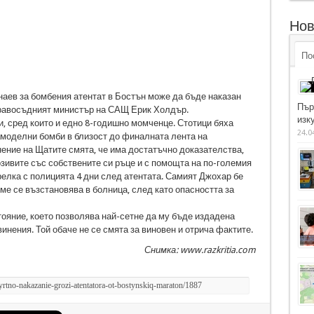
Нов
По
аев за бомбения атентат в Бостън може да бъде наказан
Пър
правосъдният министър на САЩ Ерик Холдър.
изку
и, сред които и едно 8-годишно момченце. Стотици бяха
24.0
амоделни бомби в близост до финалната лента на
ение на Щатите смята, че има достатъчно доказателства,
озивите със собствените си ръце и с помощта на по-големия
релка с полицията 4 дни след атентата. Самият Джохар бе
еме се възстановява в болница, след като опасността за
ояние, което позволява най-сетне да му бъде издадена
инения. Той обаче не се смята за виновен и отрича фактите.
Снимка: www.razkritia.com