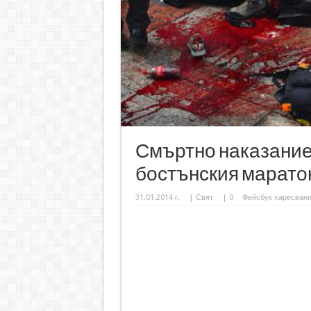
Смъртно наказание 
бостънския марато
31.01.2014 г.
|
Свят
|
0
Фейсбук харесван