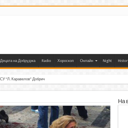
Децата на Добруджа
Radio
Хороскоп
Онлайн
Night
Histor
 СУ “Л. Каравелов” Добрич с първо място от форум по робо
На 