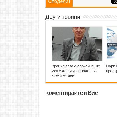
Сподели !
Други новини
Вранча сега е спокойна, но
Парк 
може да ни изненада във
прест
всеки момент
Коментирайте и Вие