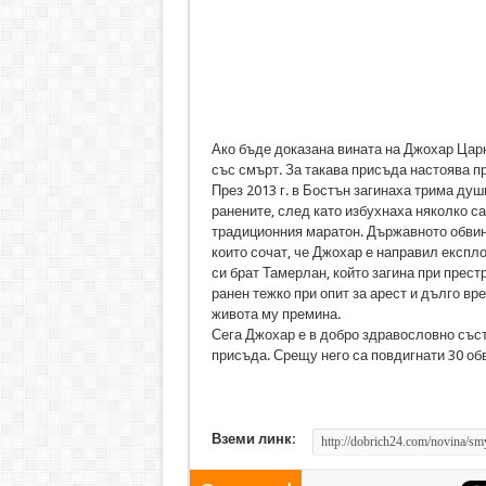
Ако бъде доказана вината на Джохар Царн
със смърт. За такава присъда настоява 
През 2013 г. в Бостън загинаха трима душ
ранените, след като избухнаха няколко с
традиционния маратон. Държавното обвин
които сочат, че Джохар е направил експл
си брат Тамерлан, който загина при прест
ранен тежко при опит за арест и дълго вр
живота му премина.
Сега Джохар е в добро здравословно съст
присъда. Срещу него са повдигнати 30 обв
Вземи линк: