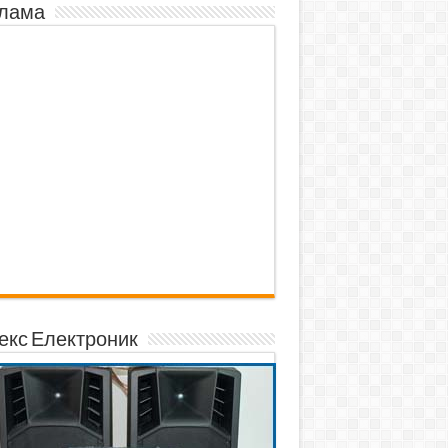
лама
екс Електроник