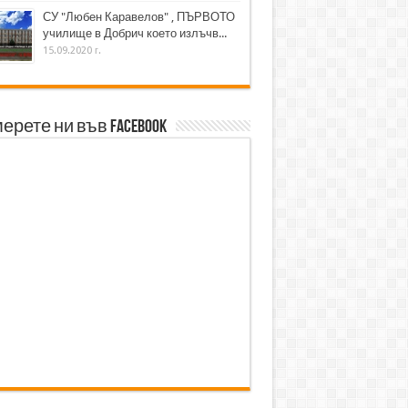
СУ "Любен Каравелов" , ПЪРВОТО
училище в Добрич което излъчв...
15.09.2020 г.
ерете ни във Facebook