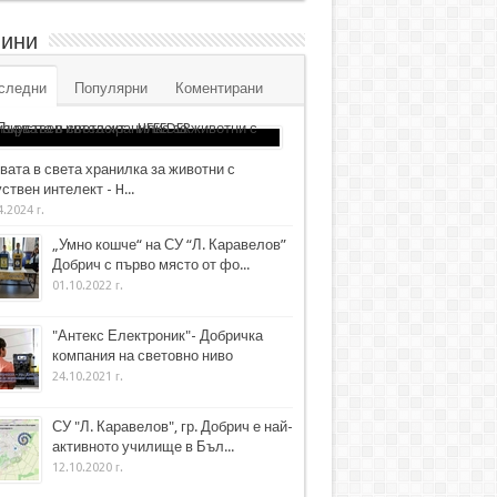
ини
следни
Популярни
Коментирани
вата в света хранилка за животни с
ствен интелект - H...
4.2024 г.
„Умно кошче“ на СУ “Л. Каравелов”
Добрич с първо място от фо...
01.10.2022 г.
"Антекс Електроник"- Добричка
компания на световно ниво
24.10.2021 г.
СУ "Л. Каравелов", гр. Добрич е най-
активното училище в Бъл...
12.10.2020 г.