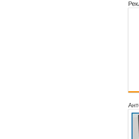
Рек
Ант