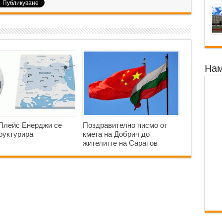
Нам
Плейс Енерджи се
Поздравително писмо от
руктурира
кмета на Добрич до
жителитге на Саратов