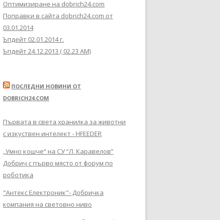
Оптимизиране на dobrich24.com
Поправки в сайта dobrich24.com от
03.01.2014
Ъпдейт 02.01.2014 г.
Ъпдейт 24.12.2013 ( 02.23 AM)
ПОСЛЕДНИ НОВИНИ ОТ
DOBRICH24.COM
Първата в света хранилка за животни
с изкуствен интелект - HFEEDER
„Умно кошче“ на СУ “Л. Каравелов”
Добрич с първо място от форум по
роботика
"Антекс Електроник"- Добричка
компания на световно ниво