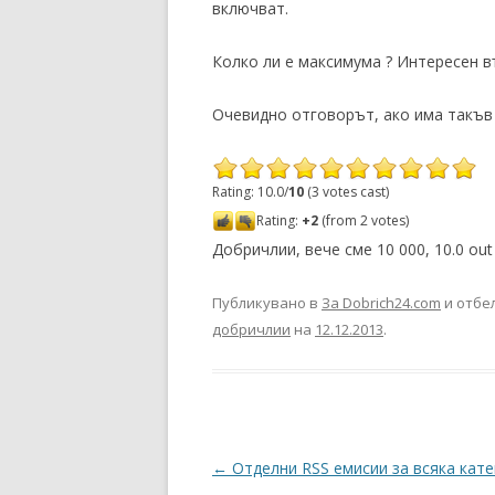
включват.
Колко ли е максимума ? Интересен 
Очевидно отговорът, ако има такъв
Rating: 10.0/
10
(3 votes cast)
Rating:
+2
(from 2 votes)
Добричлии, вече сме 10 000
,
10.0
out
Публикувано в
За Dobrich24.com
и отбе
добричлии
на
12.12.2013
.
Навигация в публикациите
←
Отделни RSS емисии за всяка кат