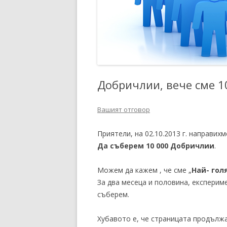
Добричлии, вече сме 1
Вашият отговор
Приятели, на 02.10.2013 г. направи
Да съберем 10 000 Добричлии
.
Можем да кажем , че сме „
Най- гол
За два месеца и половина, експери
съберем.
Хубавото е, че страницата продължа