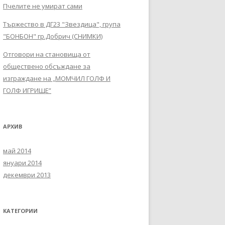
Пчелите не умират сами
Тържество в ДГ23 "Звездица", група
"БОНБОН" гр.Добрич (СНИМКИ)
Отговори на становища от
обществено обсъждане за
изграждане на „МОМЧИЛ ГОЛФ И
ГОЛФ ИГРИЩЕ”
АРХИВ
май 2014
януари 2014
декември 2013
КАТЕГОРИИ