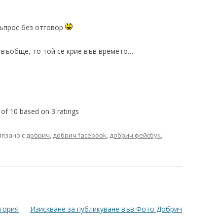
въпрос без отговор
 въобще, то той се крие във времето…
 of
10
based on
3
ratings
лязано с
добрич
,
добрич facebook
,
добрич фейсбук
,
егория
Изискване за публикуване във Фото Добрич