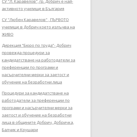
СУ "Л. Каравелов", гр. Добрич е най-
активното училище в България
СУ "Любен Каравелов" , ПЪРВОТО
училище в Добрич което излъчва на
ЖИВО
Дирекция “Бюро по труда”- Добрич
провежда процедури за
кандидатстване на работодатели за
преференции по програми и
насърчителни мерки за заетост и
обучение на безработни лица
Процедури за кандидатстване на
работодатели за преференции по
програми и насърчителни мерки за
заетост и обучение на безработни
лица в общините Добрич, Добричка,
Балчик и Крушари