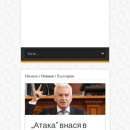
Начало
/
Новини
/
България
„Атака” внася в