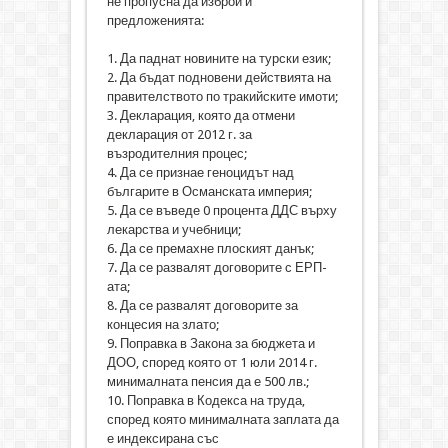
не пропусна да изброи и
предложенията:
1. Да паднат новините на турски език;
2. Да бъдат подновени действията на
правителството по тракийските имоти;
3. Декларация, която да отмени
декларация от 2012 г. за
възродителния процес;
4. Да се признае геноцидът над
българите в Османската империя;
5. Да се въведе 0 процента ДДС върху
лекарства и учебници;
6. Да се премахне плоският данък;
7. Да се развалят договорите с ЕРП-
ата;
8. Да се развалят договорите за
концесия на злато;
9. Поправка в Закона за бюджета и
ДОО, според която от 1 юли 2014 г.
минималната пенсия да е 500 лв.;
10. Поправка в Кодекса на труда,
според която минималната заплата да
е индексирана със