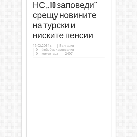
НС „10 заповеди”
срещу новините
на турски и
ниските пенсии
19.02.2014 г.
|
България
|
0
Фейсбук харесвания
|
0
коментара
| 2407