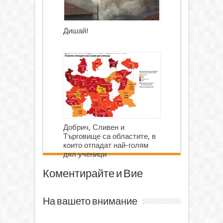
Дишай!
Добрич, Сливен и
Търговище са областите, в
които отпадат най-голям
дял ученици
Коментирайте и Вие
На вашето внимание