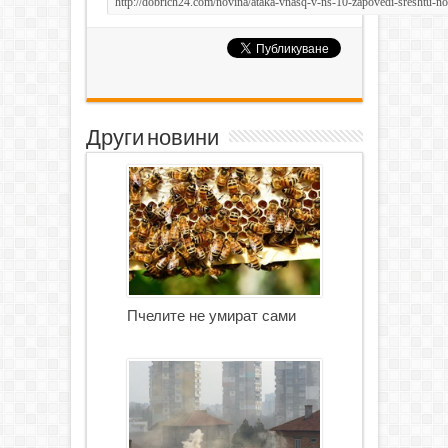
Други новини
Пчелите не умират сами