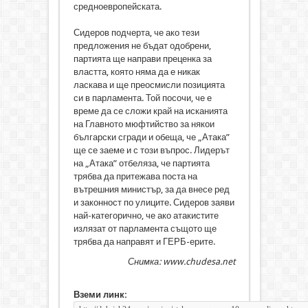
средноевропейската.
Сидеров подчерта, че ако тези
предложения не бъдат одобрени,
партията ще направи преценка за
властта, която няма да е никак
ласкава и ще преосмисли позицията
си в парламента. Той посочи, че е
време да се сложи край на исканията
на Главното мюфтийство за някои
български сгради и обеща, че „Атака”
ще се заеме и с този въпрос. Лидерът
на „Атака” отбеляза, че партията
трябва да притежава поста на
вътрешния министър, за да внесе ред
и законност по улиците. Сидеров заяви
най-категорично, че ако атакистите
излязат от парламента същото ще
трябва да направят и ГЕРБ-ерите.
Снимка: www.chudesa.net
Вземи линк: