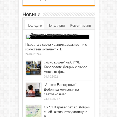
Новини
Последни
Популярни
Коментирани
Първата в света хранилка за животни с
изкуствен интелект - H...
24.04.2024 г.
„Умно кошче“ на СУ “Л.
Каравелов” Добрич с първо
място от фо...
01.10.2022 г.
"Антекс Електроник"-
Добричка компания на
световно ниво
24.10.2021 г.
СУ "Л. Каравелов", гр. Добрич
е най- активното училище в
Бъл...