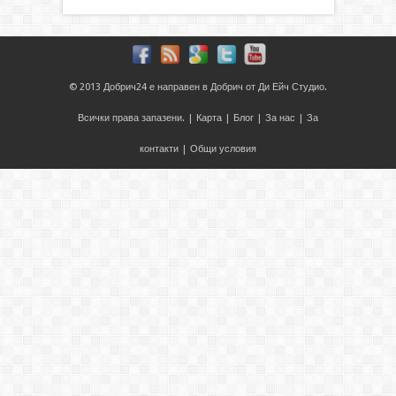
© 2013
Добрич24
е направен в
Добрич
от
Ди Ейч Студио
.
Всички права запазени. |
Карта
|
Блог
|
За нас
|
За
контакти
|
Общи условия