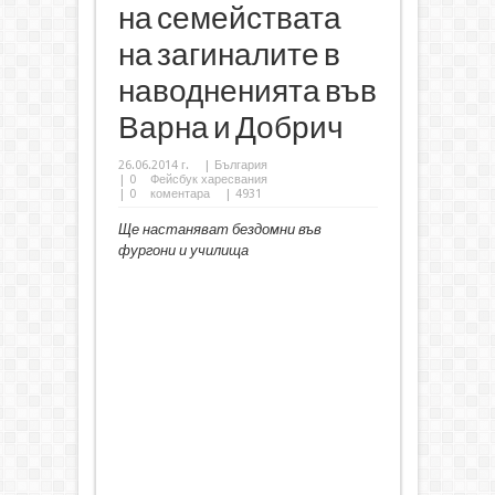
на семействата
на загиналите в
наводненията във
Варна и Добрич
26.06.2014 г.
|
България
|
0
Фейсбук харесвания
|
0
коментара
| 4931
Ще настаняват бездомни във
фургони и училища