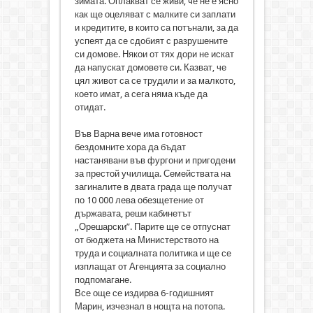
зимата. Оплакват се живи, че не е ясно
как ще оцеляват с малките си заплати
и кредитите, в които са потънали, за да
успеят да се сдобият с разрушените
си домове. Някои от тях дори не искат
да напускат домовете си. Казват, че
цял живот са се трудили и за малкото,
което имат, а сега няма къде да
отидат.
Във Варна вече има готовност
бездомните хора да бъдат
настанявани във фургони и пригодени
за престой училища. Семействата на
загиналите в двата града ще получат
по 10 000 лева обезщетение от
държавата, реши кабинетът
„Орешарски”. Парите ще се отпуснат
от бюджета на Министерството на
труда и социалната политика и ще се
изплащат от Агенцията за социално
подпомагане.
Все още се издирва 6-годишният
Марин, изчезнал в нощта на потопа.