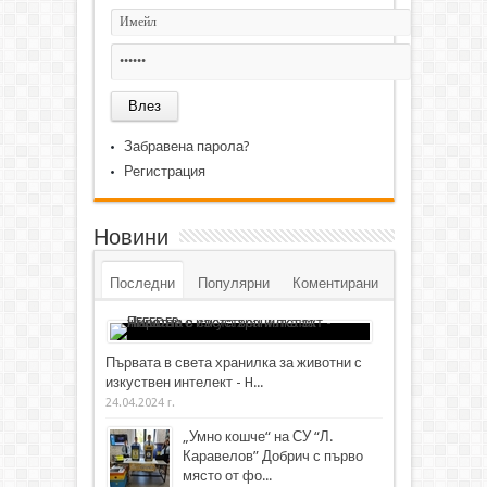
Забравена парола?
Регистрация
Новини
Последни
Популярни
Коментирани
Първата в света хранилка за животни с
изкуствен интелект - H...
24.04.2024 г.
„Умно кошче“ на СУ “Л.
Каравелов” Добрич с първо
място от фо...