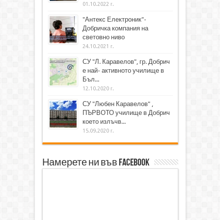
01.10.2022 г.
"Антекс Електроник"-
Добричка компания на
световно ниво
24.10.2021 г.
СУ "Л. Каравелов", гр. Добрич
е най- активното училище в
Бъл...
12.10.2020 г.
СУ "Любен Каравелов" ,
ПЪРВОТО училище в Добрич
което излъчв...
15.09.2020 г.
Намерете ни във Facebook