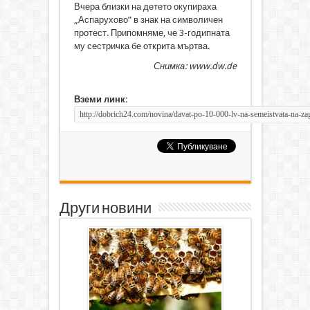
Вчера близки на детето окупираха
„Аспарухово” в знак на символичен
протест. Припомняме, че 3-годипната
му сестричка бе открита мъртва.
Снимка: www.dw.de
Вземи линк:
Други новини