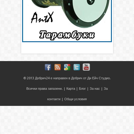
© 2013
Добрич24
е направен в
Добрич
от
Ди Ейч Студио
.
Всички права запазени. |
Карта
|
Блог
|
За нас
|
За
контакти
|
Общи условия