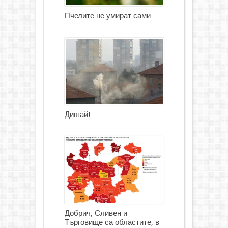
Пчелите не умират сами
Дишай!
Добрич, Сливен и
Търговище са областите, в