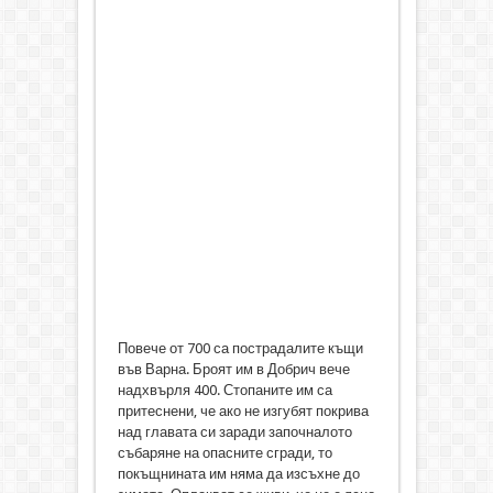
Повече от 700 са пострадалите къщи
във Варна. Броят им в Добрич вече
надхвърля 400. Стопаните им са
притеснени, че ако не изгубят покрива
над главата си заради започналото
събаряне на опасните сгради, то
покъщнината им няма да изсъхне до