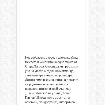
Несъобразена скорост сложи край на
мечтите и усилията на една майка от
Стара Загора. Снощи джип премаза и
уби на място 4-годишно момченце,
заченато чрез инвитро процедура.
Детето било в компанията на двамата
си родители и карало колело в
пешеходната зона край училище
„Васил Левски” на улица „Кольо
Ганчев”. Внезапно го връхлетял
огромен „Лендроувър”, информира