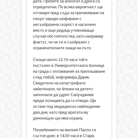
дете. Пробите за алкохол и дрога са
отрицателни. По всяка вероятност ще
отговаря пред съда за причиняване на
смърт заради шофиране с
несъобразена скорост в населено
място и още редица утежняващи
случая обстоятелства, като например
фактът, че не се е съобразил с
ограничителните знаци на пътя.
Снощи около 22:10 часа той е
постъпил в Университетската болница
на града с оплаквания за прилошаване
след побой, информира Дарик.
Свидетели на катастрофата
забелязали, че близки на детето
започнали да удрят Сапунджиев
преди полицията да го отведе. Ще
остане под медицинско наблюдение
два дни, като пред вратата му
денонощно ще има охрана.
Погребението на малкия Паоло се
състоя днес в 14:30 часа в Стара