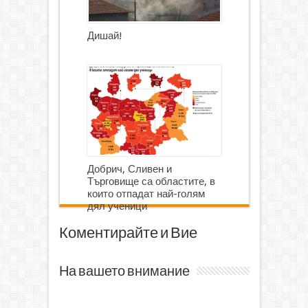
Дишай!
Добрич, Сливен и
Търговище са областите, в
които отпадат най-голям
дял ученици
Коментирайте и Вие
На вашето внимание