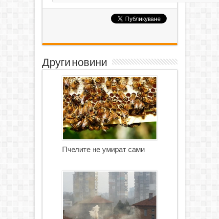
Други новини
Пчелите не умират сами