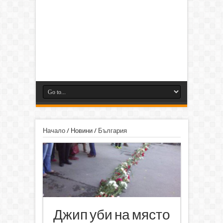
Начало
/
Новини
/
България
Джип уби на място