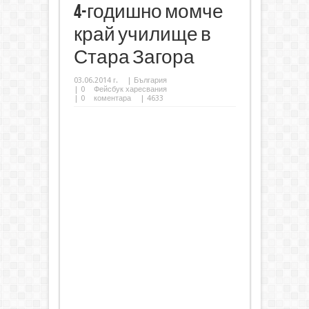
4-годишно момче
край училище в
Стара Загора
03.06.2014 г.
|
България
|
0
Фейсбук харесвания
|
0
коментара
| 4633