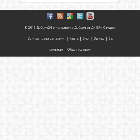
© 2013
Добрич24
е направен в
Добрич
от
Ди Ейч Студио
.
Всички права запазени. |
Карта
|
Блог
|
За нас
|
За
контакти
|
Общи условия