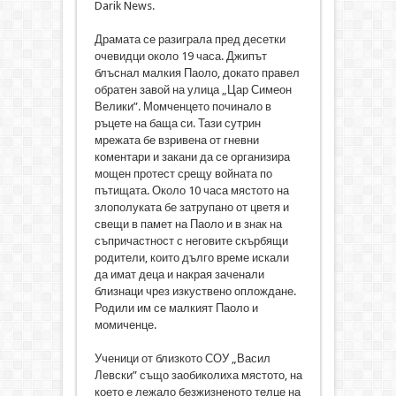
Darik News.
Драмата се разиграла пред десетки
очевидци около 19 часа. Джипът
блъснал малкия Паоло, докато правел
обратен завой на улица „Цар Симеон
Велики”. Момченцето починало в
ръцете на баща си. Тази сутрин
мрежата бе взривена от гневни
коментари и закани да се организира
мощен протест срещу войната по
пътищата. Около 10 часа мястото на
злополуката бе затрупано от цветя и
свещи в памет на Паоло и в знак на
съпричастност с неговите скърбящи
родители, които дълго време искали
да имат деца и накрая заченали
близнаци чрез изкуствено оплождане.
Родили им се малкият Паоло и
момиченце.
Ученици от близкото СОУ „Васил
Левски” също заобиколиха мястото, на
което е лежало безжизненото телце на