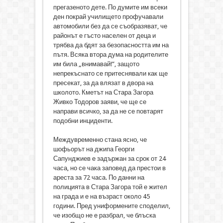
прегазеното дете. По думите им всеки
ден покрай училището профучавали
автомобили без да се съобразяват, че
районът е гъсто населен от деца и
трябва да бдят за безопасността им на
пътя. Всяка втора дума на родителите
им била „внимавай!”, защото
непрекъснато се притеснявали как ще
пресекат, за да влязат в двора на
школото. Кметът на Стара Загора
Живко Тодоров заяви, че ще се
направи всичко, за да не се повтарят
подобни инциденти.
Междувременно стана ясно, че
шофьорът на джипа Георги
Сапунджиев е задържан за срок от 24
часа, но се чака заповед да престои в
ареста за 72 часа. По данни на
полицията в Стара Загора той е жител
на града и е на възраст около 45
години. Пред униформените споделил,
че изобщо не е разбрал, че блъска