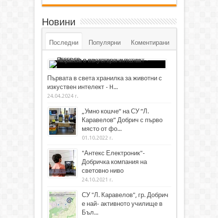
Новини
Последни
Популярни
Коментирани
Първата в света хранилка за животни с
изкуствен интелект - H...
24.04.2024 г.
„Умно кошче“ на СУ “Л.
Каравелов” Добрич с първо
място от фо...
01.10.2022 г.
"Антекс Електроник"-
Добричка компания на
световно ниво
24.10.2021 г.
СУ "Л. Каравелов", гр. Добрич
е най- активното училище в
Бъл...