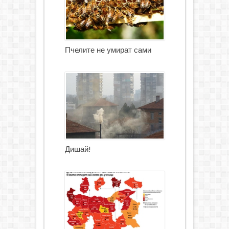
Пчелите не умират сами
Дишай!