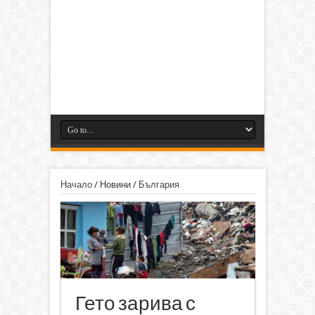
Начало
/
Новини
/
България
Гето зарива с