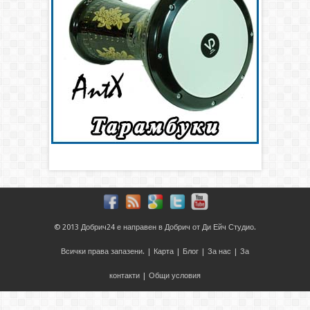
© 2013
Добрич24
е направен в
Добрич
от
Ди Ейч Студио
.
Всички права запазени. |
Карта
|
Блог
|
За нас
|
За
контакти
|
Общи условия