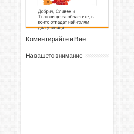
Добрич, Сливен и
Търговище са областите, в
които отпадат най-голям
дял ученици
Коментирайте и Вие
На вашето внимание