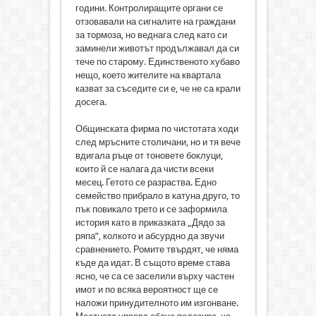
години. Контролиращите органи се
отзовавали на сигналите на граждани
за тормоза, но веднага след като си
заминели животът продължавал да си
тече по старому. Единственото хубаво
нещо, което жителите на квартала
казват за съседите си е, че не са крали
досега.
Общинската фирма по чистотата ходи
след мръсните столичани, но и тя вече
вдигала ръце от тоновете боклуци,
които й се налага да чисти всеки
месец. Гетото се разраства. Едно
семейство прибрало в катуна друго, то
пък повикало трето и се заформила
история като в приказката „Дядо за
ряпа”, колкото и абсурдно да звучи
сравнението. Ромите твърдят, че няма
къде да идат. В същото време става
ясно, че са се заселили върху частен
имот и по всяка вероятност ще се
наложи принудителното им изгонване.