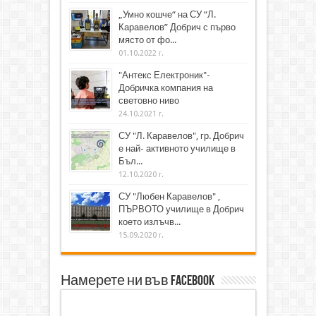
„Умно кошче“ на СУ “Л.
Каравелов” Добрич с първо
място от фо...
01.10.2022 г.
"Антекс Електроник"-
Добричка компания на
световно ниво
24.10.2021 г.
СУ "Л. Каравелов", гр. Добрич
е най- активното училище в
Бъл...
12.10.2020 г.
СУ "Любен Каравелов" ,
ПЪРВОТО училище в Добрич
което излъчв...
15.09.2020 г.
Намерете ни във Facebook