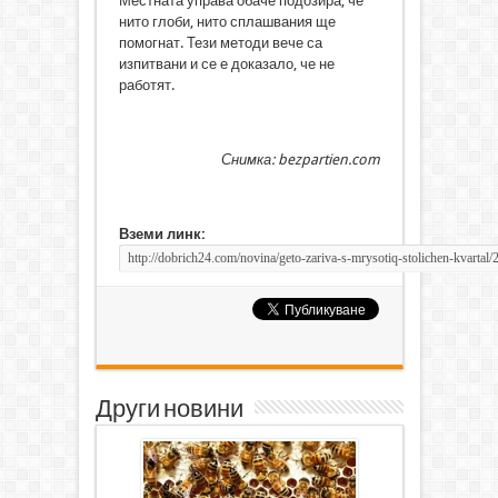
Местната управа обаче подозира, че
нито глоби, нито сплашвания ще
помогнат. Тези методи вече са
изпитвани и се е доказало, че не
работят.
Снимка: bezpartien.com
Вземи линк:
Други новини