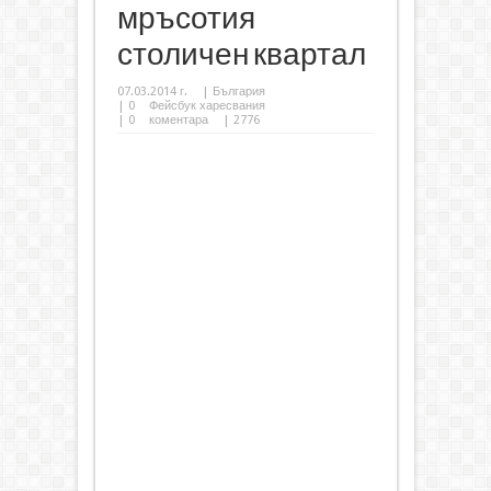
мръсотия
столичен квартал
07.03.2014 г.
|
България
|
0
Фейсбук харесвания
|
0
коментара
| 2776