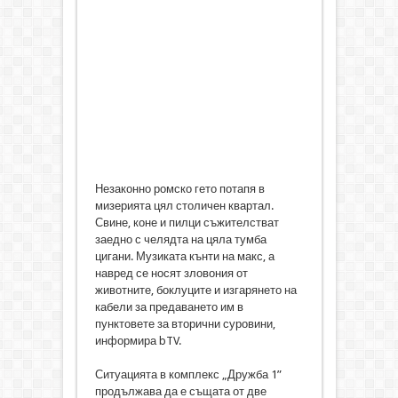
Незаконно ромско гето потапя в
мизерията цял столичен квартал.
Свине, коне и пилци съжителстват
заедно с челядта на цяла тумба
цигани. Музиката кънти на макс, а
навред се носят зловония от
животните, боклуците и изгарянето на
кабели за предаването им в
пунктовете за вторични суровини,
информира bTV.
Ситуацията в комплекс „Дружба 1”
продължава да е същата от две